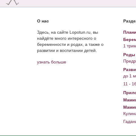
О нас
Разд
Здесь, на сайте Lopotun.ru, вы
Плани
найдёте много интересного о
Берем
беременности и родах, а также о
1 три
развитии и воспитании детей.
Роды
Предр
узнать больше
Разви
до 1 
11 - 1
Прил
Мамин
Мами
Кулин
Гадан