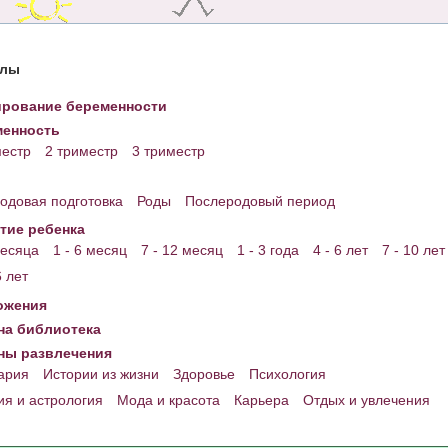
елы
рование беременности
енность
местр
2 триместр
3 триместр
одовая подготовка
Роды
Послеродовый период
тие ребенка
месяца
1 - 6 месяц
7 - 12 месяц
1 - 3 года
4 - 6 лет
7 - 10 лет
6 лет
ожения
а библиотека
ны развлечения
ария
Истории из жизни
Здоровье
Психология
ия и астрология
Мода и красота
Карьера
Отдых и увлечения