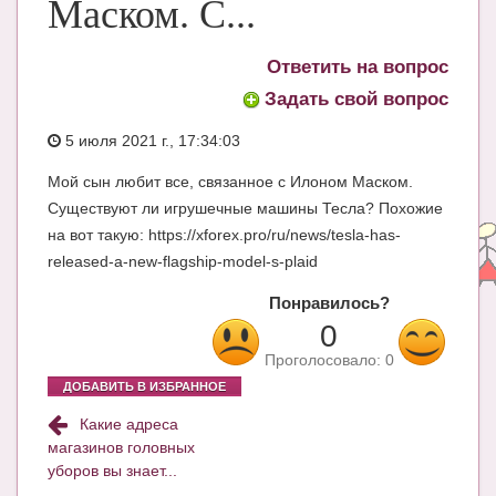
Маском. С...
ЧАТ
Ответить на вопрос
КНИГИ
Задать свой вопрос
Рекомендовано
5 июля 2021 г., 17:34:03
Сказки
Мой сын любит все, связанное с Илоном Маском.
ПСИХОЛОГИЯ
Существуют ли игрушечные машины Тесла? Похожие
на вот такую: https://xforex.pro/ru/news/tesla-has-
ЗДОРОВЬЕ
released-a-new-flagship-model-s-plaid
МОДА И КРАСОТА
Понравилось?
КОНКУРСЫ
0
Проголосовало:
0
СООБЩЕСТВА
ДОБАВИТЬ В ИЗБРАННОЕ
БЛОГИ
Какие адреса
магазинов головных
БЕРЕМЕННОСТЬ
уборов вы знает...
Календарь беременности