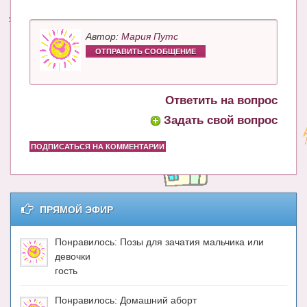
Энциклопедия
Автор:
Мария Путс
МАМИНА БИБЛИОТЕКА
ОТПРАВИТЬ СООБЩЕНИЕ
Имена. Святцы
Ответить на вопрос
Энциклопедия беременных
Задать свой вопрос
Мамина энциклопедия
ПОДПИСАТЬСЯ НА КОММЕНТАРИИ
СЕРВИСЫ И ПРИЛОЖЕНИЯ
Сервис. Оценка роста и веса ребенка
Приложения для Android
ПРЯМОЙ ЭФИР
Полезные ссылки
Понравилось: Позы для зачатия мальчика или
девочки
Опросы
гость
НОВОСТИ ЛОПОТУНА
Понравилось: Домашний аборт