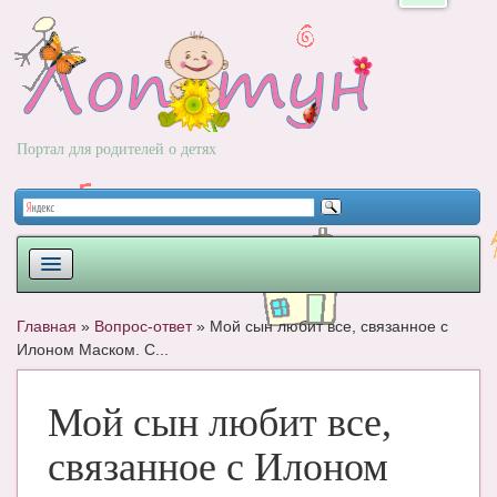
Портал для родителей о детях
ПЛАНИРОВАНИЕ
Главная
»
Вопрос-ответ
»
Мой сын любит все, связанное с
Илоном Маском. С...
РОДЫ
НОВОРОЖДЕННЫЙ
Мой сын любит все,
РАЗВИТИЕ
связанное с Илоном
ВОПРОС-ОТВЕТ