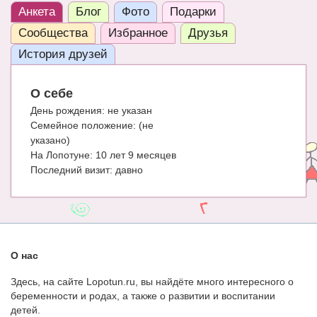
Анкета
Блог
Фото
Подарки
ЧАТ
Сообщества
Избранное
Друзья
КНИГИ
История друзей
Рекомендовано
О себе
Сказки
День рождения:
не указан
Семейное положение:
(не
ПСИХОЛОГИЯ
указано)
ЗДОРОВЬЕ
На Лопотуне:
10 лет 9 месяцев
Последний визит:
давно
МОДА И КРАСОТА
КОНКУРСЫ
СООБЩЕСТВА
О нас
БЛОГИ
Здесь, на сайте Lopotun.ru, вы найдёте много интересного о
БЕРЕМЕННОСТЬ
беременности и родах, а также о развитии и воспитании
детей.
Календарь беременности