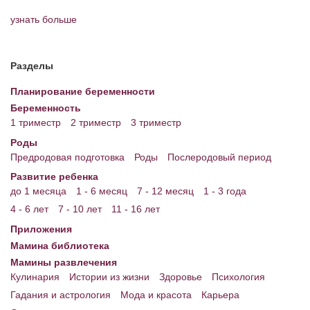
узнать больше
Энциклопедия
МАМИНА БИБЛИОТЕКА
Разделы
Имена. Святцы
Планирование беременности
Энциклопедия беременных
Беременность
1 триместр
2 триместр
3 триместр
Мамина энциклопедия
Роды
Предродовая подготовка
Роды
Послеродовый период
СЕРВИСЫ И ПРИЛОЖЕНИЯ
Развитие ребенка
Сервис. Оценка роста и веса ребенка
до 1 месяца
1 - 6 месяц
7 - 12 месяц
1 - 3 года
4 - 6 лет
7 - 10 лет
11 - 16 лет
Приложения для Android
Приложения
Полезные ссылки
Мамина библиотека
Мамины развлечения
Опросы
Кулинария
Истории из жизни
Здоровье
Психология
НОВОСТИ ЛОПОТУНА
Гадания и астрология
Мода и красота
Карьера