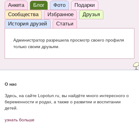
Анкета
Блог
Фото
Подарки
ЧАТ
Сообщества
Избранное
Друзья
КНИГИ
История друзей
Статьи
Рекомендовано
Администратор разрешила просмотр своего профиля
Сказки
только своим друзьям.
ПСИХОЛОГИЯ
ЗДОРОВЬЕ
МОДА И КРАСОТА
О нас
КОНКУРСЫ
Здесь, на сайте Lopotun.ru, вы найдёте много интересного о
беременности и родах, а также о развитии и воспитании
СООБЩЕСТВА
детей.
БЛОГИ
узнать больше
БЕРЕМЕННОСТЬ
Календарь беременности