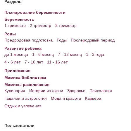
Разделы
Энциклопедия
Планирование беременности
Беременность
МАМИНА БИБЛИОТЕКА
1 триместр
2 триместр
3 триместр
Имена. Святцы
Роды
Предродовая подготовка
Роды
Послеродовый период
Энциклопедия беременных
Развитие ребенка
до 1 месяца
1 - 6 месяц
7 - 12 месяц
1 - 3 года
Мамина энциклопедия
4 - 6 лет
7 - 10 лет
11 - 16 лет
СЕРВИСЫ И ПРИЛОЖЕНИЯ
Приложения
Мамина библиотека
Сервис. Оценка роста и веса ребенка
Мамины развлечения
Приложения для Android
Кулинария
Истории из жизни
Здоровье
Психология
Гадания и астрология
Мода и красота
Карьера
Полезные ссылки
Отдых и увлечения
Опросы
НОВОСТИ ЛОПОТУНА
Пользователи