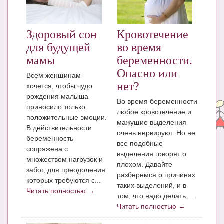
ЧАТ
КНИГИ
Здоровый сон
Кровотечение
для будущей
во время
Рекомендовано
мамы
беременности.
Сказки
Опасно или
Всем женщинам
нет?
хочется, чтобы чудо
ПСИХОЛОГИЯ
рождения малыша
Во время беременности
приносило только
ЗДОРОВЬЕ
любое кровотечение и
положительные эмоции.
мажущие выделения
МОДА И КРАСОТА
В действительности
очень нервируют. Но не
беременность
все подобные
КОНКУРСЫ
сопряжена с
выделения говорят о
множеством нагрузок и
плохом. Давайте
СООБЩЕСТВА
забот, для преодоления
разберемся о причинах
которых требуются с...
БЛОГИ
таких выделений, и в
Читать полностью →
том, что надо делать,...
БЕРЕМЕННОСТЬ
Читать полностью →
Календарь беременности