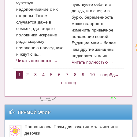
чувствуя
чувствуете себя и в
недопонимание с их
дождь, и в снег, и в
стороны. Такое
бурю, беременность
случается даже в
может запросто
семьях, где вторые
изменить привычное
половинки искренне
положение вещей.
рады скорому
Будущие мамы более
появлению наследника
чем другие женщины
и ждут сча...
подвержены влия...
Читать полностью →
Читать полностью →
1
2
3
4
5
6
7
8
9
10
вперёд→
в конец
ПРЯМОЙ ЭФИР
Понравилось: Позы для зачатия мальчика или
девочки