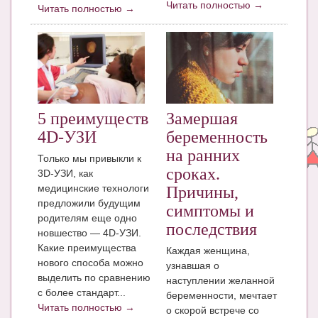
Читать полностью →
Блог Администратора
Читать полностью →
О проекте
Сотрудничество. Авторам
5 преимуществ
Замершая
4D-УЗИ
беременность
на ранних
Только мы привыкли к
сроках.
3D-УЗИ, как
медицинские технологи
Причины,
предложили будущим
симптомы и
родителям еще одно
последствия
новшество — 4D-УЗИ.
Какие преимущества
Каждая женщина,
нового способа можно
узнавшая о
выделить по сравнению
наступлении желанной
с более стандарт...
беременности, мечтает
Читать полностью →
о скорой встрече со