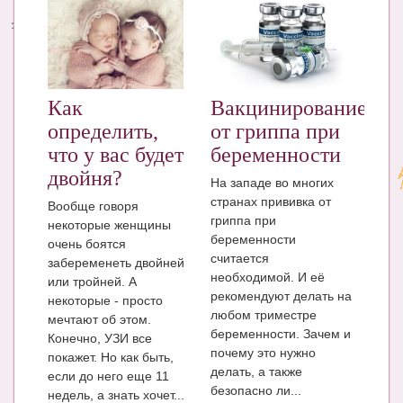
Энциклопедия
МАМИНА БИБЛИОТЕКА
Имена. Святцы
Как
Вакцинирование
определить,
от гриппа при
Энциклопедия беременных
что у вас будет
беременности
Мамина энциклопедия
двойня?
На западе во многих
странах прививка от
СЕРВИСЫ И ПРИЛОЖЕНИЯ
Вообще говоря
гриппа при
некоторые женщины
Сервис. Оценка роста и веса ребенка
беременности
очень боятся
считается
забеременеть двойней
Приложения для Android
необходимой. И её
или тройней. А
рекомендуют делать на
некоторые - просто
Полезные ссылки
любом триместре
мечтают об этом.
беременности. Зачем и
Конечно, УЗИ все
Опросы
почему это нужно
покажет. Но как быть,
делать, а также
если до него еще 11
НОВОСТИ ЛОПОТУНА
безопасно ли...
недель, а знать хочет...