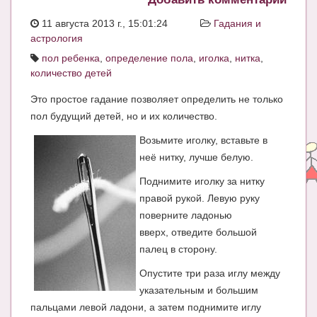
ЧАТ
11 августа 2013 г., 15:01:24
Гадания и
астрология
КНИГИ
пол ребенка
,
определение пола
,
иголка
,
нитка
,
Рекомендовано
количество детей
Сказки
Это простое гадание позволяет определить не только
пол будущий детей, но и их количество.
ПСИХОЛОГИЯ
Возьмите иголку, вставьте в
ЗДОРОВЬЕ
неё нитку, лучше белую.
МОДА И КРАСОТА
Поднимите иголку за нитку
правой рукой. Левую руку
КОНКУРСЫ
поверните ладонью
вверх, отведите большой
СООБЩЕСТВА
палец в сторону.
БЛОГИ
Опустите три раза иглу между
БЕРЕМЕННОСТЬ
указательным и большим
пальцами левой ладони, а затем поднимите иглу
Календарь беременности