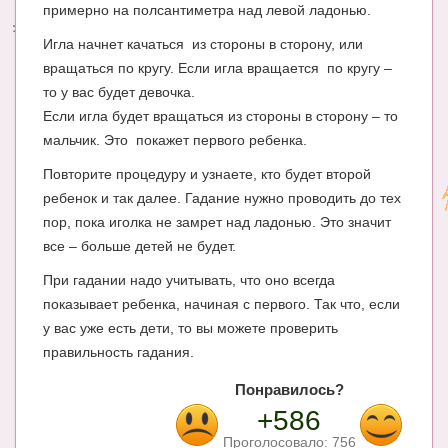
примерно на полсантиметра над левой ладонью.
Энциклопедия
Игла начнет качаться из стороны в сторону, или
вращаться по кругу. Если игла вращается по кругу –
МАМИНА БИБЛИОТЕКА
то у вас будет девочка.
Имена. Святцы
Если игла будет вращаться из стороны в сторону – то
мальчик. Это покажет первого ребенка.
Энциклопедия беременных
Повторите процедуру и узнаете, кто будет второй
Мамина энциклопедия
ребенок и так далее. Гадание нужно проводить до тех
пор, пока иголка не замрет над ладонью. Это значит
СЕРВИСЫ И ПРИЛОЖЕНИЯ
все – больше детей не будет.
Сервис. Оценка роста и веса ребенка
При гадании надо учитывать, что оно всегда
Приложения для Android
показывает ребенка, начиная с первого. Так что, если
у вас уже есть дети, то вы можете проверить
Полезные ссылки
правильность гадания.
Опросы
Понравилось?
+586
НОВОСТИ ЛОПОТУНА
Проголосовало:
756