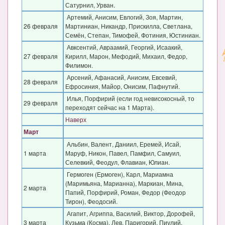
Сатурнил, Урван.
Артемий, Анисим, Евлогий, Зоя, Мартин,
26 февраля
Мартиниан, Никандр, Прискилла, Светлана,
Семён, Степан, Тимофей, Фотиния, Юстиниан.
Авксентий, Авраамий, Георгий, Исаакий,
27 февраля
Кирилл, Марон, Мефодий, Михаил, Федор,
Филимон.
Арсений, Афанасий, Анисим, Евсевий,
28 февраля
Ефросиния, Майор, Онисим, Пафнутий.
Илья, Порфирий (если год невисокосный, то
29 февраля
переходят сейчас на 1 Марта).
Наверх
Март
Альбин, Валент, Даниил, Еремей, Исай,
1 марта
Маруф, Никон, Павел, Памфил, Самуил,
Селевкий, Феодул, Флавиан, Юлиан.
Гермоген (Ермоген), Карл, Мариамна
(Маримьяна, Марианна), Маркиан, Мина,
2 марта
Папий, Порфирий, Роман, Федор (Феодор
Тирон), Феодосий.
Агапит, Агриппа, Василий, Виктор, Дорофей,
3 марта
Кузьма (Косма), Лев, Паригорий, Пиулий,