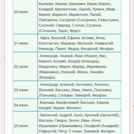
Калерия, Кириак, Кириакия, Кирик (Кирин),
Клавдий, Крискентиан, Ларгий, Лукина, Мавр,
20 июня
Мария, Маркелл, Маркеллин, Папий,
Прискилла, Сатурнин (Саторнин), Севастьяна,
Сисиний, Смарагд, Степан, Сусанна
(Сосанна), Тарас, Федот.
Афра, Василий, Ефрем, Зосима, Иона,
21 июня
Константин, Маркиан, Мелания, Навкратий,
Никандр, Павел, Федор, Феодосий, Феофан.
Александр, Ананий, Иван (Иоанн), Кир,
Кирилл, Колумб, Лиодор (Илиодор),
22 июня
Магдалина, Мария, Марфа, Маримьяна
(Мариамна), Никазий, Фёкла, Эннафа
(Еннафа).
Александр, Алексей, Антонина, Аполлос,
23 июня
Василий, Вассиан, Иван, Никон, Пансемна
(Пансема), Сильван, Тимофей, Феофан.
Варнава, Варфоломей, Вассиан, Ефрем,
24 июня
Киндей, Мария, Феопент.
Авксентий, Андрей, Анна, Арсений (Арсентий),
Вассиан, Гвидон, Зенон, Иван, Иона,
25 июня
Ираклемон (Иракламвон), Онуфрий (Ануфрий),
Пафнутий, Пётр, Степан, Тимофей, Феофан,