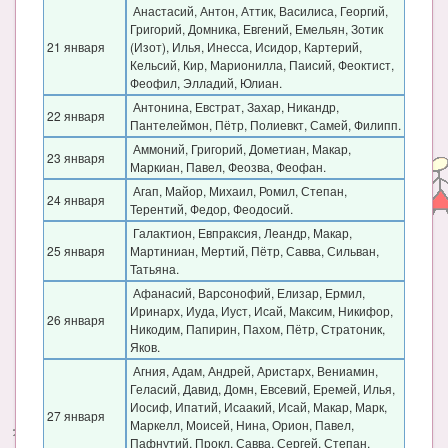
Анастасий, Антон, Аттик, Василиса, Георгий,
Григорий, Домника, Евгений, Емельян, Зотик
21 января
(Изот), Илья, Инесса, Исидор, Картерий,
Кельсий, Кир, Марионилла, Паисий, Феоктист,
Феофил, Элладий, Юлиан.
Антонина, Евстрат, Захар, Никандр,
22 января
Пантелеймон, Пётр, Полиевкт, Самей, Филипп.
Аммоний, Григорий, Дометиан, Макар,
23 января
Маркиан, Павел, Феозва, Феофан.
Агап, Майор, Михаил, Ромил, Степан,
24 января
Терентий, Федор, Феодосий.
Галактион, Евпраксия, Леандр, Макар,
25 января
Мартиниан, Мертий, Пётр, Савва, Сильван,
Татьяна.
Афанасий, Варсонофий, Елизар, Ермил,
Иринарх, Иуда, Иуст, Исай, Максим, Никифор,
26 января
Никодим, Папирин, Пахом, Пётр, Стратоник,
Яков.
Агния, Адам, Андрей, Аристарх, Вениамин,
Геласий, Давид, Домн, Евсевий, Еремей, Илья,
Иосиф, Ипатий, Исаакий, Исай, Макар, Марк,
27 января
Маркелл, Моисей, Нина, Орион, Павел,
Пафнутий, Прокл, Савва, Сергей, Степан,