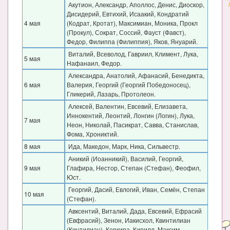
Акутион, Александр, Аполлос, Денис, Диоскор,
Дисидерий, Евтихий, Исаакий, Кондратий
4 мая
(Кодрат, Кротат), Максимиан, Моника, Прокл
(Прокул), Сократ, Соссий, Фауст (Фавст),
Федор, Филиппа (Филиппия), Яков, Януарий.
Виталий, Всеволод, Гавриил, Климент, Лука,
5 мая
Нафанаил, Федор.
Александра, Анатолий, Афанасий, Бенедикта,
6 мая
Валерия, Георгий (Георгий Победоносец),
Гликерий, Лазарь, Протолеон.
Алексей, Валентин, Евсевий, Елизавета,
Иннокентий, Леонтий, Лонгин (Логин), Лука,
7 мая
Неон, Николай, Пасикрат, Савва, Станислав,
Фома, Хрониктий.
8 мая
Ида, Македон, Марк, Ника, Сильвестр.
Аникий (Иоанникий), Василий, Георгий,
9 мая
Глафира, Нестор, Степан (Стефан), Феофил,
Юст.
Георгий, Дасий, Евлогий, Иван, Семён, Степан
10 мая
(Стефан).
Авксентий, Виталий, Дада, Евсевий, Ефрасий
(Евфрасий), Зенон, Иакисхол, Квинтилиан
(Кинтилиан), Керкира, Кирилл, Максим,