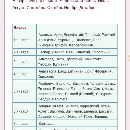
Январь
Февраль
Март
Апрель
Май
Июнь
Июль
Август
Сентябрь
Октябрь
Ноябрь
Декабрь
Энциклопедия
МАМИНА БИБЛИОТЕКА
Январь
Имена. Святцы
Аглаида, Арис, Вонифатий, Григорий, Евтихий,
1 января
Илья (Илья Муромец), Полиевкт, Пров,
Энциклопедия беременных
Тимофей, Трифон, Фессалоникия.
2 января
Гаспар, Даниил, Иван, Игнатий, Филогоний.
Мамина энциклопедия
Альфред, Пётр, Прокопий, Фемистокл,
3 января
Феофан, Юлиания.
СЕРВИСЫ И ПРИЛОЖЕНИЯ
Анастасия, Евод, Евтихиан, Зоил, Феодотия,
4 января
Хрисогон.
Сервис. Оценка роста и веса ребенка
Агафопус, Василид (Василий), Геласий, Давид,
Приложения для Android
Еварест, Евникиан, Евпор, Зотик (Изот), Наум,
5 января
Нифонт, Павел, Помпей (Помпий), Сатурнин,
Феодул, Феоктист.
Полезные ссылки
Агафья (Агафа), Антиох, Афродисий, Ахаик,
Опросы
6 января
Ахмет, Василла, Витимион, Евгения, Евсузий,
Иакинф, Клавдия, Николай, Прот, Филипп.
НОВОСТИ ЛОПОТУНА
7 января
Валтасар.