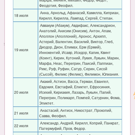
Феодотия, Феофил.
Анна, Арнольд, Афанасий, Камилла, Киприан,
18 июля
Кирилл, Кирилла, Лампад, Сергей, Степан.
Аввакум (Абакум), Авдифакс, Александрион,
Анатолий, Анисим (Онисим), Антон, Апам,
Аполлон (Аполлоний), Аронос, Архипп,
Астерий, Валентин, Василий, Виктор, Глеб,
Диодор, Дион, Епимах, Ерм (Ермий),
19 июля
Иннокентий, Исавр, Исидор, Капик, Квинт
(Коинт), Кирин, Кутоний, Лукия, Лукьян, Марин,
Марфа, Неас, Перегрин, Паисий, Паппиан,
Рикс, Руф, Руфин, Сатур, Серин, Сисой
(Сысой), Филикс (Феликс), Филимон, Юлиания.
Акакий, Астион, Васса, Герман, Евангел,
Евдокия, Евстафий, Епиктет, Ефросиния,
20 июля
Исихий, Кириакия, Лазарь, Лукьян, Папий,
Перегрин, Поликарп, Помпей, Сатурнин, Фома,
Эпиктет.
Анастасий, Антиох, Никострат, Прокопий,
21 июля
Савва, Феофил.
Александр, Андрей, Кирилл, Коприй, Панкрат,
22 июля
Патермуфий, Пров, Федор.