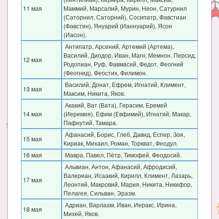
11 мая
Маммий, Марсалий, Мурин, Неон, Сатурнил
(Саторнил, Саторний), Сосипатр, Фавстиан
(Фавстин), Януарий (Ианнуарий), Ясон
(Иасон).
Антипатр, Арсений, Артемий (Артема),
Василий, Диодор, Иван, Магн, Мемнон, Персид,
12 мая
Родопиан, Руф, Фавмасий, Федот, Феогний
(Феогнид), Феостих, Филимон.
Василий, Донат, Ефрем, Игнатий, Климент,
13 мая
Максим, Никита, Яков.
Акакий, Ват (Вата), Герасим, Еремей
14 мая
(Иеремия), Ефим (Евфимий), Игнатий, Макар,
Пафнутий, Тамара.
Афанасий, Борис, Глеб, Давид, Еспер, Зоя,
15 мая
Кириак, Михаил, Роман, Торкват, Феодул.
16 мая
Мавра, Павел, Пётр, Тимофей, Феодосий.
Альвиан, Антон, Афанасий, Афродисий,
Валериан, Исаакий, Кирилл, Климент, Лазарь,
17 мая
Леонтий, Макровий, Мария, Никита, Никифор,
Пелагея, Сильван, Эразм.
Адриан, Варлаам, Иван, Иеракс, Ирина,
18 мая
Михей, Яков.