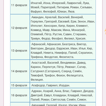
Игнатий, Иона, Иперехий, Лаврентий, Лука,
11 февраля
Мокей, Паригорий, Питирим, Роман, Сильван,
Фафуил, Филофей, Юлиан, Яков.
Амандин, Архелай, Василий, Венерий,
Геркулин, Григорий, Евсевий, Ерм, Зенон, Иван,
Ипполит, Кенсорин, Кипр, Кирин, Климент,
12 февраля
Коммод, Мавр, Максим, Мина, Монагрей,
Олимпий, Пётр, Рустик, Савин, Стиракин,
Тривун, Федор, Феофил, Филикл, Хрисия.
Афанасий, Афанасия, Беатриса, Виктор,
Викторин, Диодор, Евдоксия, Иван, Илья, Кир,
13 февраля
Клавдий, Никита, Никифор, Папий, Серапион,
Трифена, Феодотия, Феоктиста.
Анастасий, Василий, Вендимиан, Давид,
Карион, Перпетуя, Пётр, Ревокат, Сатир,
14 февраля
Сатурнил (Саторнил), Секунд, Семён,
Тимофей, Трифон, Феион, Фелицитата,
Фелиция.
15 февраля
Агафодор, Гавриил, Иордан.
Адриан, Азарий, Анна, Влас, Гавриил, Диодор,
16 февраля
Дмитрий, Еввул, Клавдиан, Клавдий, Николай,
Папий, Роман, Святослав, Семён, Симон.
Авраамий, Георгий, Иадор, Иасим, Иван,