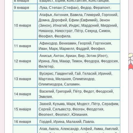
8 января
Еварест, Ефим, Константин, Констанций.
Блог Администратора
9 января
Лука, Степан (Стефан), Федор, Ферапонт.
О проекте
Агафья, Антония, Вавила, Гликерий, Горгоний,
Домна, Дорофей, Ефим (Евфимий), Зенон
Сотрудничество. Авторам
10 января
(Зинон), Игнатий, Индис, Мардоний, Мигдоний,
Никанор, Никострат, Пётр, Секунд, Симон,
Феофил, Феофила.
Афинодор, Вениамин, Георгий, Гортензия,
11 января
Иван, Марк, Маркелл, Фаддей, Феофил.
Анисья, Антон, Ариан, Вир, Зотик (Изот),
12 января
Ирина, Лев, Макар, Тимон, Феодора, Феодосия,
Филетер.
Вусирис, Гавдентий, Гай, Геласий, Ириний,
13 января
Мартина, Мелания, Олимпиодор,
Олимпиодора, Саламин.
Василий, Григорий, Пётр, Федот, Феодосий,
14 января
Эмилия.
Закхей, Кузьма, Марк, Модест, Пётр, Серафим,
15 января
Сергей, Сильвестр, Феоген, Феодотия,
Феопент, Феопист, Юлиания.
16 января
Гордей, Ирина, Малахий, Павла.
Агав, Акила, Александр, Алфей, Амма, Амплий,