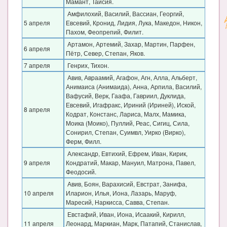
Мамант, Таисия.
Амфилохий, Василий, Вассиан, Георгий,
5 апреля
Евсевий, Кронид, Лидия, Лука, Македон, Никон,
Пахом, Феопрепий, Филит.
Артамон, Артемий, Захар, Мартин, Парфен,
6 апреля
Пётр, Север, Степан, Яков.
7 апреля
Генрих, Тихон.
Авив, Авраамий, Агафон, Агн, Алла, Альберт,
Анимаиса (Анимаида), Анна, Арпила, Василий,
Вафусий, Верк, Гаафа, Гавриил, Дуклида,
Евсевий, Игафракс, Ириний (Ириней), Иской,
8 апреля
Кодрат, Констанс, Лариса, Малх, Мамика,
Моика (Моико), Пуллий, Реас, Сигиц, Сила,
Сонирил, Степан, Суимвл, Уирко (Вирко),
Ферм, Филл.
Александр, Евтихий, Ефрем, Иван, Кирик,
9 апреля
Кондратий, Макар, Мануил, Матрона, Павел,
Феодосий.
Авив, Боян, Варахисий, Евстрат, Занифа,
10 апреля
Иларион, Илья, Иона, Лазарь, Маруф,
Маресий, Наркисса, Савва, Степан.
Евстафий, Иван, Иона, Исаакий, Кирилл,
11 апреля
Леонард, Маркиан, Марк, Патапий, Станислав,