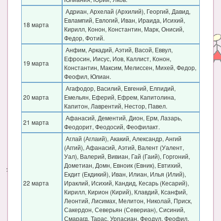
Адриан, Архелай (Архилий), Георгий, Давид,
Евлампий, Евлогий, Иван, Ираида, Исихий,
18 марта
Кирилл, Конон, Константин, Марк, Онисий,
Федор, Фотий.
Анфим, Аркадий, Аэтий, Васой, Еввул,
Ефросин, Иисус, Иов, Каллист, Конон,
19 марта
Константин, Максим, Мелиссен, Михей, Федор,
Феофил, Юлиан.
Агафодор, Василий, Евгений, Елпидий,
20 марта
Емельян, Еферий, Ефрем, Капитолина,
Капитон, Лаврентий, Нестор, Павел.
Афанасий, Дементий, Дион, Ерм, Лазарь,
21 марта
Феодорит, Феодосий, Феофилакт.
Аглай (Аглаий), Акакий, Александр, Ангий
(Аггий), Афанасий, Аэтий, Валент (Уалент,
Уал), Валерий, Вивиан, Гай (Гаий), Горгоний,
Дометиан, Домн, Евноик (Евник), Евтихий,
Екдит (Екдикий), Иван, Илиан, Илья (Илий),
22 марта
Ираклий, Исихий, Кандид, Кесарь (Кесарий),
Кирилл, Кирион (Кирий), Клавдий, Ксанфий,
Леонтий, Лисимах, Мелитон, Николай, Приск,
Сакердон, Северьян (Севериан), Сисиний,
Смарагд, Тарас, Урпасиан, Феодул, Феофил,