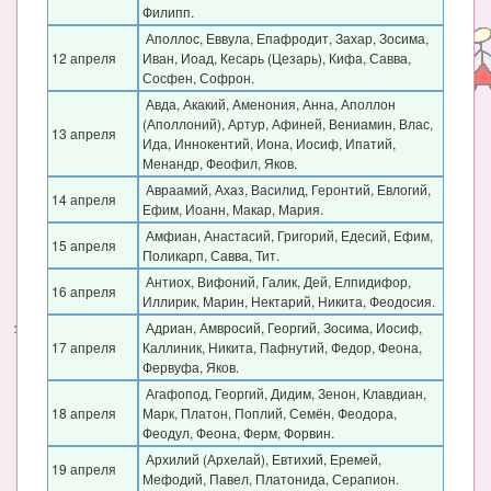
Филипп.
Аполлос, Еввула, Епафродит, Захар, Зосима,
12 апреля
Иван, Иоад, Кесарь (Цезарь), Кифа, Савва,
Сосфен, Софрон.
Авда, Акакий, Аменония, Анна, Аполлон
(Аполлоний), Артур, Афиней, Вениамин, Влас,
13 апреля
Ида, Иннокентий, Иона, Иосиф, Ипатий,
Менандр, Феофил, Яков.
Авраамий, Ахаз, Василид, Геронтий, Евлогий,
14 апреля
Ефим, Иоанн, Макар, Мария.
Амфиан, Анастасий, Григорий, Едесий, Ефим,
15 апреля
Поликарп, Савва, Тит.
Антиох, Вифоний, Галик, Дей, Елпидифор,
16 апреля
Иллирик, Марин, Нектарий, Никита, Феодосия.
Адриан, Амвросий, Георгий, Зосима, Иосиф,
17 апреля
Каллиник, Никита, Пафнутий, Федор, Феона,
Фервуфа, Яков.
Агафопод, Георгий, Дидим, Зенон, Клавдиан,
18 апреля
Марк, Платон, Поплий, Семён, Феодора,
Феодул, Феона, Ферм, Форвин.
Архилий (Архелай), Евтихий, Еремей,
19 апреля
Мефодий, Павел, Платонида, Серапион.