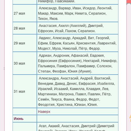
Никифор, Павсикакий.
Александр, Варвар, Иван, Исидор, Леонтий,
27 мая
Макар, Максим, Марк, Никита, Серапион,
Тихон, Яков.
Анастасия, Ахилл (Ахиллий), Дмитрий,
28 мая
Ефросин, Исай, Пахом, Серапион.
Авдиес, Александр, Аркадий, Вит, Георгий,
29 мая
Ефим, Ефрем, Касьян, Крискентия, Лаврентий,
Модест, Муза, Николай, Пётр, Федор.
Адриан, Андроник, Афанасий, Евдокия,
Ефросиния (Евфросиния), Нектарий, Никифор,
30 мая
Пальмира, Памфалон, Памфамир, Солохон,
Степан, Феофан, Юния (Иуния).
Александра, Анастасий, Андрей, Вахтисий,
Венедим, Давид, Денис, Евфрасия, Изабелла,
Ираклий, Исаакий, Камилла, Клавдия, Лев,
31 мая
Мартиниан, Матрона, Павел, Павлин, Пётр,
Семён, Текуса, Фаина, Федор, Федот,
Феодотия, Христина, Юлиан, Юлия.
Наверх
Июнь
Агап, Акакий, Анастасия, Дмитрий (Димитрий
Донской), Зосима, Иван, Игнатий, Калуф,