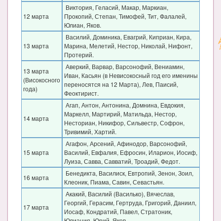
Виктория, Геласий, Макар, Маркиан,
12 марта
Прокопий, Степан, Тимофей, Тит, Фалалей,
Юлиан, Яков.
Василий, Доминика, Евагрий, Киприан, Кира,
13 марта
Марина, Мелетий, Нестор, Николай, Нифонт,
Протерий.
Аверкий, Варвар, Варсонофий, Вениамин,
13 марта
Иван, Касьян (в Невисокосный год его именины
(Високосного
переносятся на 12 Марта), Лев, Паисий,
года)
Феоктирист.
Агап, Антон, Антонина, Домнина, Евдокия,
Маркелл, Мартирий, Матильда, Нестор,
14 марта
Несториан, Никифор, Сильвестр, Софрон,
Тривимий, Хартий.
Агафон, Арсений, Афинодор, Варсонофий,
15 марта
Василий, Евфалия, Ефросин, Иларион, Иосиф,
Луиза, Савва, Савватий, Троадий, Федот.
Бенедикта, Василиск, Евтропий, Зенон, Зоил,
16 марта
Клеоник, Пиама, Савин, Севастьян.
Акакий, Василий (Василько), Вячеслав,
Георгий, Герасим, Гертруда, Григорий, Даниил,
17 марта
Иосаф, Кондратий, Павел, Стратоник,
Юлиания, Юрий, Яков.