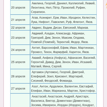
Акилина, Георгий, Даниил, Каллиопий, Левкий,
20 апреля
Леонтина, Нил, Пётр, Прокопий, Руфин,
Серапион.
Агав, Асинкрит, Ерм, Иван, Иродион, Келестин,
21 апреля
Лука, Нифонт, Павсилип, Руф, Флегонт, Яков.
22 апреля
Авдиес, Вадим, Дисан, Евпсихий, Мариав.
Авдикий, Азадан, Александр, Африкан,
23 апреля
Григорий, Дим, Зенон, Максим, Олдама,
Помпей (Помпий), Терентий, Федор, Яков.
Антип, Варсонофий, Ефим, Иван, Мартиниан,
24 апреля
Прокесс, Тихон, Фармуфий, Харитон, Яков.
Акакий, Анфиса (Анфуса), Афанасия, Василий,
25 апреля
Геронтий, Давид, Дим, Зенон, Иван, Исаакий,
Матвей, Мина, Сергей.
Артамон (Артемон), Георгий, Дмитрий,
26 апреля
Елеферий, Зоил, Крискент, Мартирий,
Сисиний, Феодосий, Фомаида.
Азат, Антон, Ардалион, Валентин, Евстафий,
27 апреля
Епифан, Иван, Марианна, Мартин, Христофор.
Анастасий, Анастасия, Андрей, Аристарх,
Василиса, Виктор, Доментиан (Дементиан),
Зосима, Ивхирион, Иордан (Иордон), Кондрат,