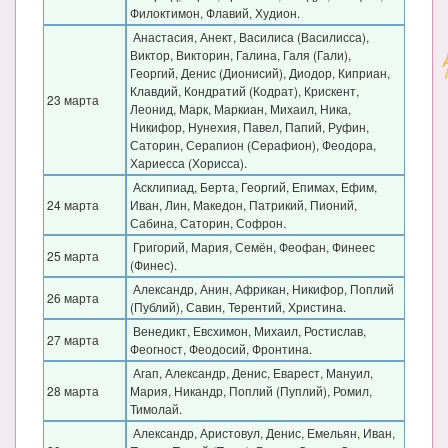
Филоктимон, Флавий, Худион.
Анастасия, Анект, Василиса (Василисса),
Виктор, Викторин, Галина, Галя (Гали),
Георгий, Денис (Дионисий), Диодор, Киприан,
Клавдий, Кондратий (Кодрат), Крискент,
23 марта
Леонид, Марк, Маркиан, Михаил, Ника,
Никифор, Нунехия, Павел, Папий, Руфин,
Саторин, Серапион (Серафион), Феодора,
Хариесса (Хорисса).
Асклипиад, Берта, Георгий, Епимах, Ефим,
24 марта
Иван, Лин, Македон, Патрикий, Пионий,
Сабина, Саторин, Софрон.
Григорий, Мария, Семён, Феофан, Финеес
25 марта
(Финес).
Александр, Анин, Африкан, Никифор, Поплий
26 марта
(Публий), Савин, Терентий, Христина.
Венедикт, Евсхимон, Михаил, Ростислав,
27 марта
Феогност, Феодосий, Фронтина.
Агап, Александр, Денис, Еварест, Мануил,
28 марта
Мария, Никандр, Поплий (Пуплий), Ромил,
Тимолай.
Александр, Аристовул, Денис, Емельян, Иван,