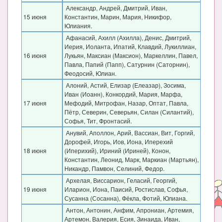
Александр, Андрей, Дмитрий, Иван,
15 июня
Константин, Марин, Мария, Никифор,
Юлиания.
Афанасий, Ахилл (Ахилла), Денис, Дмитрий,
Иерия, Иоланта, Ипатий, Клавдий, Лукиллиан,
16 июня
Лукьян, Максиан (Максион), Маркеллин, Павел,
Павла, Папий (Папп), Сатурнин (Саторнин),
Феодосий, Юлиан.
Алоний, Астий, Елизар (Елеазар), Зосима,
Иван (Иоанн), Конкордий, Мария, Марфа,
17 июня
Мефодий, Митрофан, Назар, Оптат, Павла,
Пётр, Северин, Северьян, Силан (Силантий),
Софья, Тит, Фронтасий.
Анувий, Аполлон, Арий, Вассиан, Вит, Горгий,
Дорофей, Игорь, Иов, Иона, Иперехий
18 июня
(Иперихий), Ириний (Ириней), Конон,
Константин, Леонид, Марк, Маркиан (Мартьян),
Никандр, Памвон, Селиний, Федор.
Архелая, Виссарион, Геласий, Георгий,
19 июня
Иларион, Иона, Паисий, Ростислав, Софья,
Сусанна (Сосанна), Фёкла, Фотий, Юлиана.
Антон, Антонин, Анфим, Апрониан, Артемия,
Артемон, Валерия, Есия, Зинаида, Иван,