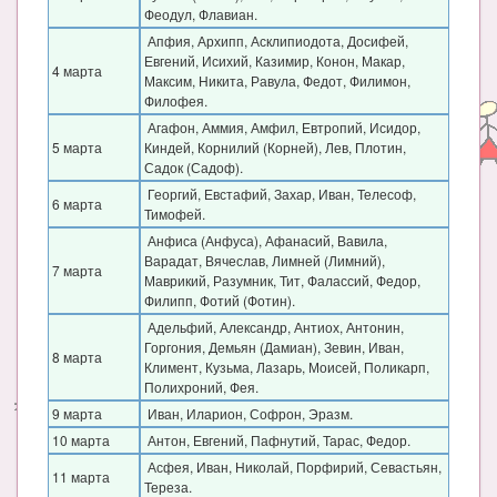
Феодул, Флавиан.
Апфия, Архипп, Асклипиодота, Досифей,
Евгений, Исихий, Казимир, Конон, Макар,
4 марта
Максим, Никита, Равула, Федот, Филимон,
Филофея.
Агафон, Аммия, Амфил, Евтропий, Исидор,
5 марта
Киндей, Корнилий (Корней), Лев, Плотин,
Садок (Садоф).
Георгий, Евстафий, Захар, Иван, Телесоф,
6 марта
Тимофей.
Анфиса (Анфуса), Афанасий, Вавила,
Варадат, Вячеслав, Лимней (Лимний),
7 марта
Маврикий, Разумник, Тит, Фалассий, Федор,
Филипп, Фотий (Фотин).
Адельфий, Александр, Антиох, Антонин,
Горгония, Демьян (Дамиан), Зевин, Иван,
8 марта
Климент, Кузьма, Лазарь, Моисей, Поликарп,
Полихроний, Фея.
9 марта
Иван, Иларион, Софрон, Эразм.
10 марта
Антон, Евгений, Пафнутий, Тарас, Федор.
Асфея, Иван, Николай, Порфирий, Севастьян,
11 марта
Тереза.