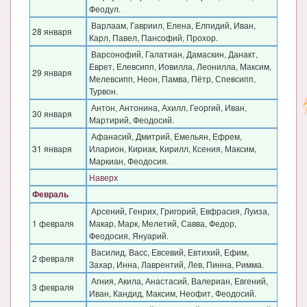
Феодул.
Варлаам, Гавриил, Елена, Елпидий, Иван,
28 января
Карл, Павел, Пансофий, Прохор.
Варсонофий, Галатиан, Дамаскин, Данакт,
Еврет, Елевсипп, Иовилла, Леонилла, Максим,
29 января
Мелевсипп, Неон, Памва, Пётр, Спевсипп,
Турвон.
Антон, Антонина, Ахилл, Георгий, Иван,
30 января
Мартирий, Феодосий.
Афанасий, Дмитрий, Емельян, Ефрем,
31 января
Иларион, Кириак, Кирилл, Ксения, Максим,
Маркиан, Феодосия.
Наверх
Февраль
Арсений, Генрих, Григорий, Евфрасия, Луиза,
1 февраля
Макар, Марк, Мелетий, Савва, Федор,
Феодосия, Януарий.
Василид, Васс, Евсевий, Евтихий, Ефим,
2 февраля
Захар, Инна, Лаврентий, Лев, Пинна, Римма.
Агния, Акила, Анастасий, Валериан, Евгений,
3 февраля
Иван, Кандид, Максим, Неофит, Феодосий.