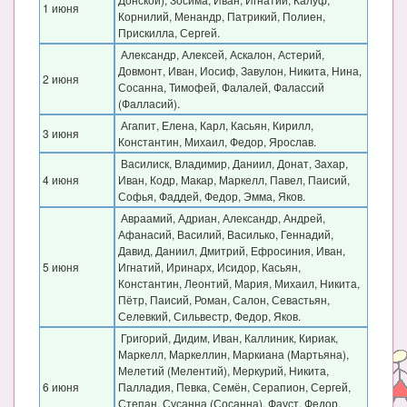
1 июня
Корнилий, Менандр, Патрикий, Полиен,
Прискилла, Сергей.
Александр, Алексей, Аскалон, Астерий,
Довмонт, Иван, Иосиф, Завулон, Никита, Нина,
2 июня
Сосанна, Тимофей, Фалалей, Фалассий
(Фалласий).
Агапит, Елена, Карл, Касьян, Кирилл,
3 июня
Константин, Михаил, Федор, Ярослав.
Василиск, Владимир, Даниил, Донат, Захар,
4 июня
Иван, Кодр, Макар, Маркелл, Павел, Паисий,
Софья, Фаддей, Федор, Эмма, Яков.
Авраамий, Адриан, Александр, Андрей,
Афанасий, Василий, Василько, Геннадий,
Давид, Даниил, Дмитрий, Ефросиния, Иван,
5 июня
Игнатий, Иринарх, Исидор, Касьян,
Константин, Леонтий, Мария, Михаил, Никита,
Пётр, Паисий, Роман, Салон, Севастьян,
Селевкий, Сильвестр, Федор, Яков.
Григорий, Дидим, Иван, Каллиник, Кириак,
Маркелл, Маркеллин, Маркиана (Мартьяна),
Мелетий (Мелентий), Меркурий, Никита,
6 июня
Палладия, Певка, Семён, Серапион, Сергей,
Степан, Сусанна (Сосанна), Фауст, Федор,