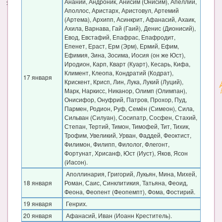
Ананий, Андроник, Анисим (Онисим), Апеллий,
Аполлос, Аристарх, Аристовул, Артемий
(Артема), Архипп, Асинкрит, Афанасий, Ахаик,
Ахила, Варнава, Гай (Гаий), Денис (Дионисий),
Евод, Евстафий, Епафрас, Епафродит,
Епенет, Ераст, Ерм (Эрм), Ермий, Ефим,
Ефимия, Зина, Зосима, Иосия (он же Юст),
Иродион, Карп, Кварт (Куарт), Кесарь, Кифа,
Климент, Клеопа, Кондратий (Кодрат),
17 января
Крискент, Крисп, Лин, Лука, Лукий (Луций),
Марк, Наркисс, Никанор, Олимп (Олимпан),
Онисифор, Онуфрий, Патров, Прохор, Пуд,
Пармен, Родион, Руф, Семён (Симеон), Сила,
Сильван (Силуан), Сосипатр, Сосфен, Стахий,
Степан, Тертий, Тимон, Тимофей, Тит, Тихик,
Трофим, Увеликий, Урван, Фаддей, Феоктист,
Филимон, Филипп, Филолог, Флегонт,
Фортунат, Хрисанф, Юст (Иуст), Яков, Ясон
(Иасон).
Аполлинария, Григорий, Лукьян, Мина, Михей,
18 января
Роман, Саис, Синклитикия, Татьяна, Феоид,
Феона, Феопент (Феопемпт), Фома, Фостирий.
19 января
Генрих.
20 января
Афанасий, Иван (Иоанн Креститель).