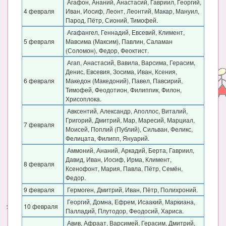
Агафон, Ананий, Анастасий, Гавриил, Георгий,
4 февраля
Иван, Иосиф, Леонт, Леонтий, Макар, Мануил,
Парод, Пётр, Сионий, Тимофей.
Агафангел, Геннадий, Евсевий, Климент,
5 февраля
Мавсима (Максим), Павлин, Саламан
(Соломон), Федор, Феоктист.
Агап, Анастасий, Вавила, Варсима, Герасим,
Денис, Евсевия, Зосима, Иван, Ксения,
6 февраля
Македон (Македоний), Павел, Павсирий,
Тимофей, Феодотион, Филиппик, Филон,
Хрисоплока.
Авксентий, Александр, Аполлос, Виталий,
Григорий, Дмитрий, Мар, Маресий, Марциал,
7 февраля
Моисей, Поплий (Публий), Сильван, Феликс,
Фелицата, Филипп, Януарий.
Аммоний, Ананий, Аркадий, Берта, Гавриил,
Давид, Иван, Иосиф, Ирма, Климент,
8 февраля
Ксенофонт, Мария, Павла, Пётр, Семён,
Федор.
9 февраля
Гермоген, Дмитрий, Иван, Пётр, Полихроний.
Георгий, Домна, Ефрем, Исаакий, Маркиана,
10 февраля
Палладий, Плутодор, Феодосий, Хариса.
Авив, Афраат, Варсимей, Герасим, Дмитрий,