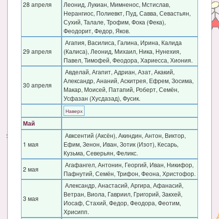
28 апреля
Леонид, Лукиан, Мимненос, Мстислав,
Нерангиос, Полиевкт, Пуд, Савва, Севастьян,
Сухий, Талале, Трофим, Фока (Фека),
Феодорит, Федор, Яков.
Агапия, Василиса, Галина, Ирина, Калида
29 апреля
(Калиса), Леонид, Михаил, Ника, Нунехия,
Павел, Тимофей, Феодора, Хариесса, Хиония.
Авделай, Агапит, Адриан, Азат, Акакий,
Александр, Ананий, Аскитрея, Ефрем, Зосима,
30 апреля
Макар, Моисей, Патапий, Роберт, Семён,
Усфазан (Хусдазад), Фусик.
Наверх
Май
Авксентий (Аксён), Акиндин, Антон, Виктор,
1 мая
Ефим, Зенон, Иван, Зотик (Изот), Кесарь,
Кузьма, Северьян, Феликс.
Агафангел, Антонин, Георгий, Иван, Никифор,
2 мая
Пафнутий, Семён, Трифон, Феона, Христофор.
Александр, Анастасий, Аргира, Афанасий,
Ветран, Виола, Гавриил, Григорий, Закхей,
3 мая
Иосаф, Стахий, Федор, Феодора, Феотим,
Хрисипп.