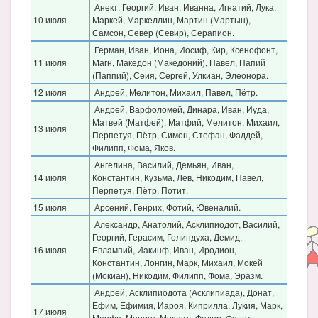
Анект, Георгий, Иван, Иванна, Игнатий, Лука,
10 июля
Маркей, Маркеллин, Мартин (Мартын),
Самсон, Север (Севир), Серапион.
Герман, Иван, Иона, Иосиф, Кир, Ксенофонт,
11 июля
Магн, Македон (Македоний), Павел, Папий
(Паппий), Сеия, Сергей, Улкиан, Элеонора.
12 июля
Андрей, Мелитон, Михаил, Павел, Пётр.
Андрей, Варфоломей, Динара, Иван, Иуда,
Матвей (Матфей), Матфий, Мелитон, Михаил,
13 июля
Перпетуя, Пётр, Симон, Стефан, Фаддей,
Филипп, Фома, Яков.
Ангелина, Василий, Демьян, Иван,
14 июля
Константин, Кузьма, Лев, Никодим, Павел,
Перпетуя, Пётр, Потит.
15 июля
Арсений, Генрих, Фотий, Ювеналий.
Александр, Анатолий, Асклипиодот, Василий,
Георгий, Герасим, Голиндуха, Демид,
16 июля
Евлампий, Иакинф, Иван, Иродион,
Константин, Лонгин, Марк, Михаил, Мокей
(Мокиан), Никодим, Филипп, Фома, Эразм.
Андрей, Асклипиодота (Асклипиада), Донат,
Ефим, Ефимия, Иароя, Киприлла, Лукия, Марк,
17 июля
Марфа, Менигн, Михаил, Федор, Федот,