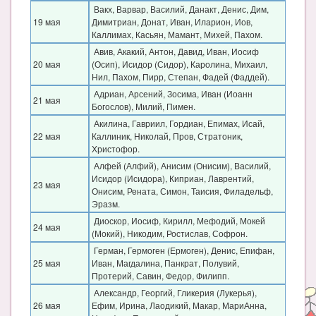
Вакх, Варвар, Василий, Данакт, Денис, Дим,
19 мая
Димитриан, Донат, Иван, Иларион, Иов,
Каллимах, Касьян, Мамант, Михей, Пахом.
Авив, Акакий, Антон, Давид, Иван, Иосиф
20 мая
(Осип), Исидор (Сидор), Каролина, Михаил,
Нил, Пахом, Пирр, Степан, Фадей (Фаддей).
Адриан, Арсений, Зосима, Иван (Иоанн
21 мая
Богослов), Милий, Пимен.
Акилина, Гавриил, Гордиан, Епимах, Исай,
22 мая
Каллиник, Николай, Пров, Стратоник,
Христофор.
Алфей (Алфий), Анисим (Онисим), Василий,
Исидор (Исидора), Киприан, Лаврентий,
23 мая
Онисим, Рената, Симон, Таисия, Филадельф,
Эразм.
Диоскор, Иосиф, Кирилл, Мефодий, Мокей
24 мая
(Мокий), Никодим, Ростислав, Софрон.
Герман, Гермоген (Ермоген), Денис, Епифан,
25 мая
Иван, Магдалина, Панкрат, Полувий,
Протерий, Савин, Федор, Филипп.
Александр, Георгий, Гликерия (Лукерья),
26 мая
Ефим, Ирина, Лаодикий, Макар, МариАнна,