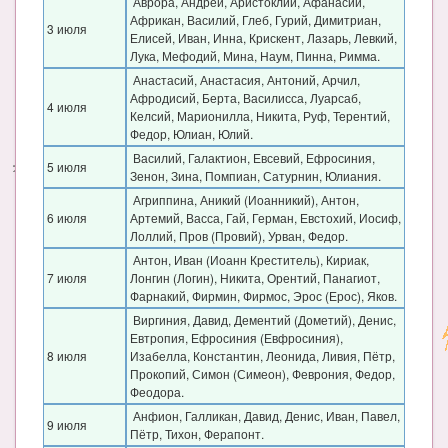
Аврора, Андрей, Аристоклий, Афанасий,
Африкан, Василий, Глеб, Гурий, Димитриан,
3 июля
Елисей, Иван, Инна, Крискент, Лазарь, Левкий,
Лука, Мефодий, Мина, Наум, Пинна, Римма.
Анастасий, Анастасия, Антоний, Арчил,
Афродисий, Берта, Василисса, Луарсаб,
4 июля
Келсий, Марионилла, Никита, Руф, Терентий,
Федор, Юлиан, Юлий.
Василий, Галактион, Евсевий, Ефросиния,
5 июля
Зенон, Зина, Помпиан, Сатурнин, Юлиания.
Агриппина, Аникий (Иоанникий), Антон,
6 июля
Артемий, Васса, Гай, Герман, Евстохий, Иосиф,
Лоллий, Пров (Провий), Урван, Федор.
Антон, Иван (Иоанн Креститель), Кириак,
7 июля
Лонгин (Логин), Никита, Орентий, Панагиот,
Фарнакий, Фирмин, Фирмос, Эрос (Ерос), Яков.
Виргиния, Давид, Дементий (Дометий), Денис,
Евтропия, Ефросиния (Евфросиния),
8 июля
Изабелла, Константин, Леонида, Ливия, Пётр,
Прокопий, Симон (Симеон), Феврония, Федор,
Феодора.
Анфион, Галликан, Давид, Денис, Иван, Павел,
9 июля
Пётр, Тихон, Ферапонт.