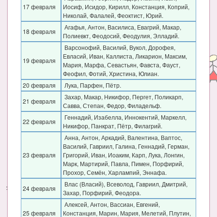
17 февраля
Иосиф, Исидор, Кирилл, Констанция, Коприй,
Николай, Фалалей, Феоктист, Юрий.
Агафья, Антон, Василиса, Евагрий, Макар,
18 февраля
Полиевкт, Феодосий, Феодулия, Элладий.
Варсонофий, Василий, Вукол, Дорофея,
Евласий, Иван, Каллиста, Ликарион, Максим,
19 февраля
Мария, Марфа, Севастьян, Фавста, Фауст,
Феофил, Фотий, Христина, Юлиан.
20 февраля
Лука, Парфен, Пётр.
Захар, Макар, Никифор, Пергет, Поликарп,
21 февраля
Савва, Степан, Федор, Филадельф.
Геннадий, Изабелла, Иннокентий, Маркелл,
22 февраля
Никифор, Панкрат, Пётр, Филагрий.
Анна, Антон, Аркадий, Валентина, Ваптос,
Василий, Гавриил, Галина, Геннадий, Герман,
23 февраля
Григорий, Иван, Иоаким, Карп, Лука, Лонгин,
Марк, Мартирий, Павла, Пимен, Порфирий,
Прохор, Семён, Харлампий, Эннафа.
Влас (Власий), Всеволод, Гавриил, Дмитрий,
24 февраля
Захар, Порфирий, Феодора.
Алексей, Антон, Вассиан, Евгений,
25 февраля
Констанция, Марин, Мария, Мелетий, Плутин,