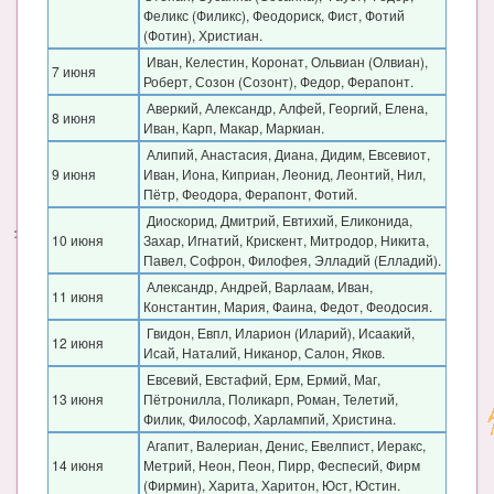
Феликс (Филикс), Феодориск, Фист, Фотий
(Фотин), Христиан.
Иван, Келестин, Коронат, Ольвиан (Олвиан),
7 июня
Роберт, Созон (Созонт), Федор, Ферапонт.
Аверкий, Александр, Алфей, Георгий, Елена,
8 июня
Иван, Карп, Макар, Маркиан.
Алипий, Анастасия, Диана, Дидим, Евсевиот,
9 июня
Иван, Иона, Киприан, Леонид, Леонтий, Нил,
Пётр, Феодора, Ферапонт, Фотий.
Диоскорид, Дмитрий, Евтихий, Еликонида,
10 июня
Захар, Игнатий, Крискент, Митродор, Никита,
Павел, Софрон, Филофея, Элладий (Елладий).
Александр, Андрей, Варлаам, Иван,
11 июня
Константин, Мария, Фаина, Федот, Феодосия.
Гвидон, Евпл, Иларион (Иларий), Исаакий,
12 июня
Исай, Наталий, Никанор, Салон, Яков.
Евсевий, Евстафий, Ерм, Ермий, Маг,
13 июня
Пётронилла, Поликарп, Роман, Телетий,
Филик, Философ, Харлампий, Христина.
Агапит, Валериан, Денис, Евелпист, Иеракс,
14 июня
Метрий, Неон, Пеон, Пирр, Феспесий, Фирм
(Фирмин), Харита, Харитон, Юст, Юстин.