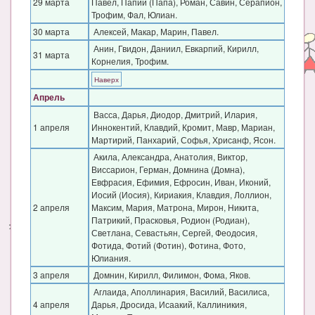
29 марта
Павел, Папий (Папа), Роман, Савин, Серапион,
Трофим, Фал, Юлиан.
30 марта
Алексей, Макар, Марин, Павел.
Анин, Гвидон, Даниил, Евкарпий, Кирилл,
31 марта
Корнелия, Трофим.
Наверх
Апрель
Васса, Дарья, Диодор, Дмитрий, Илария,
1 апреля
Иннокентий, Клавдий, Кромит, Мавр, Мариан,
Мартирий, Панхарий, Софья, Хрисанф, Ясон.
Акила, Александра, Анатолия, Виктор,
Виссарион, Герман, Домнина (Домна),
Евфрасия, Ефимия, Ефросин, Иван, Иконий,
Иосий (Иосия), Кириакия, Клавдия, Лоллион,
2 апреля
Максим, Мария, Матрона, Мирон, Никита,
Патрикий, Прасковья, Родион (Родиан),
Светлана, Севастьян, Сергей, Феодосия,
Фотида, Фотий (Фотин), Фотина, Фото,
Юлиания.
3 апреля
Домнин, Кирилл, Филимон, Фома, Яков.
Аглаида, Аполлинария, Василий, Василиса,
4 апреля
Дарья, Дросида, Исаакий, Каллиникия,