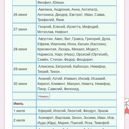
Феофил, Юлиан.
Акилина, Андроник, Анна, Антипатр,
26 июня
Антонина, Диодор, Евстрат, Иван, Савва,
Трифилий, Яков.
Георгий, Елисей, Иулитта, Мефодий,
27 июня
Мстислав, Нифонт.
Августин, Амос, Вит, Гравса, Григорий, Дула,
Ефрем, Иероним, Иона, Касьян (Кассиан),
28 июня
Крискентия, Лазарь, Михаил, Модест,
Наркисса, Нарс (Нерc), Орсисий (Ортисий),
Семён, Степан, Федор, Феодорит.
Алексина, Евтропий, Кайхосро, Никифор,
29 июня
Тигрий, Тихон.
Ананий, Аэтий, Измаил, Иосиф, Исаакий,
30 июня
Кирилл, Климент, Мануил, Никита, Никифор,
Пиор, Савелий, Филонид.
Наверх
Июль
1 июля
Еферий, Ипатий, Леонтий, Феодул, Эразм.
Асинкрит, Варлаам, Зенон, Зосима, Иван, Иов,
2 июля
Иуда (Юда), Мария, Паисий, Роза, Тимофей.