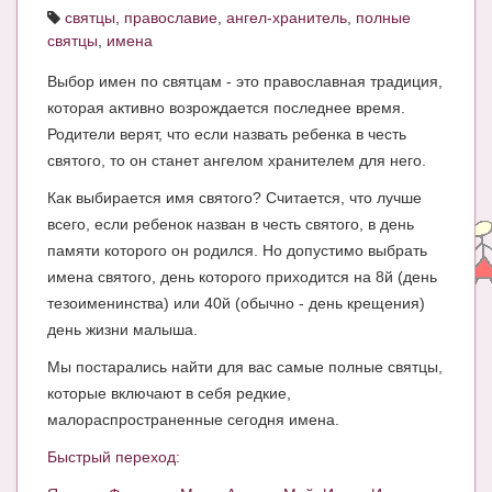
святцы
,
православие
,
ангел-хранитель
,
полные
ЧАТ
святцы
,
имена
КНИГИ
Выбор имен по святцам - это православная традиция,
которая активно возрождается последнее время.
Рекомендовано
Родители верят, что если назвать ребенка в честь
Сказки
святого, то он станет ангелом хранителем для него.
ПСИХОЛОГИЯ
Как выбирается имя святого? Считается, что лучше
всего, если ребенок назван в честь святого, в день
ЗДОРОВЬЕ
памяти которого он родился. Но допустимо выбрать
имена святого, день которого приходится на 8й (день
МОДА И КРАСОТА
тезоименинства) или 40й (обычно - день крещения)
КОНКУРСЫ
день жизни малыша.
СООБЩЕСТВА
Мы постарались найти для вас самые полные святцы,
которые включают в себя редкие,
БЛОГИ
малораспространенные сегодня имена.
БЕРЕМЕННОСТЬ
Быстрый переход:
Календарь беременности