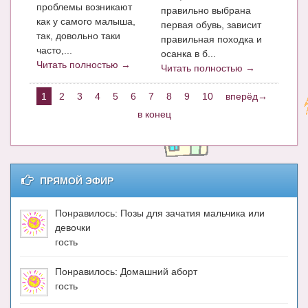
проблемы возникают
правильно выбрана
как у самого малыша,
первая обувь, зависит
так, довольно таки
правильная походка и
часто,...
осанка в б...
Читать полностью →
Читать полностью →
1
2
3
4
5
6
7
8
9
10
вперёд→
в конец
ПРЯМОЙ ЭФИР
Понравилось: Позы для зачатия мальчика или
девочки
гость
Понравилось: Домашний аборт
гость