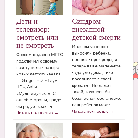
ЧАТ
КНИГИ
Дети и
Синдром
телевизор:
внезапной
Рекомендовано
смотреть или
детской смерти
Сказки
не смотреть
Итак, вы успешно
выносили ребенка,
Совсем недавно МГТС
ПСИХОЛОГИЯ
прошли через роды, и
подключил к своему
теперь ваше маленькое
ЗДОРОВЬЕ
пакету целых четыре
чудо уже дома, тихо
новых детских канала
МОДА И КРАСОТА
посапывает в своей
— Ginger HD, «Тлум
кроватке. Но даже в
HD», Ani и
КОНКУРСЫ
такой, казалось бы,
«Мультимузыка». С
безопасной обстановке,
одной стороны, вроде
СООБЩЕСТВА
ваш ребенок может...
бы радует факт, чт...
Читать полностью →
Читать полностью →
БЛОГИ
БЕРЕМЕННОСТЬ
Календарь беременности