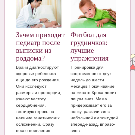
Блог Администратора
О проекте
Сотрудничество. Авторам
Зачем приходит
Фитбол для
педиатр после
грудничков:
выписки из
лучшие
роддома?
упражнения
Врачи диагностируют
Т ренировка для
здоровье ребеночка
спортсменов от двух
еще до его рождения.
недель до шести
Они исследуют
месяцев Покачивание
размеры и пропорции,
на животе Кроха лежит
узнают частоту
лицом вниз. Мама
сердцебиения,
придерживает его за
тестируют кровь на
попку, раскачивая с
наличие генетических
небольшой амплитудой
осложнений. Сразу
вперед-назад, вправо-
после появления...
влев...