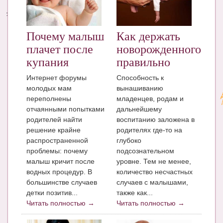
Энциклопедия
Почему малыш
Как держать
МАМИНА БИБЛИОТЕКА
плачет после
новорожденного
Имена. Святцы
купания
правильно
Энциклопедия беременных
Интернет форумы
Способность к
молодых мам
вынашиванию
Мамина энциклопедия
переполнены
младенцев, родам и
отчаянными попытками
дальнейшему
СЕРВИСЫ И ПРИЛОЖЕНИЯ
родителей найти
воспитанию заложена в
решение крайне
родителях где-то на
Сервис. Оценка роста и веса ребенка
распространенной
глубоко
проблемы: почему
подсознательном
Приложения для Android
малыш кричит после
уровне. Тем не менее,
Полезные ссылки
водных процедур. В
количество несчастных
большинстве случаев
случаев с малышами,
Опросы
детки позитив...
также как...
Читать полностью →
Читать полностью →
НОВОСТИ ЛОПОТУНА