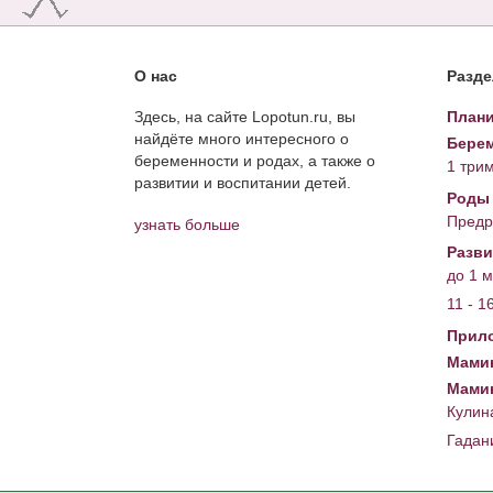
О нас
Разд
Здесь, на сайте Lopotun.ru, вы
Плани
найдёте много интересного о
Берем
беременности и родах, а также о
1 три
развитии и воспитании детей.
Роды
Предр
узнать больше
Разви
до 1 
11 - 1
Прил
Мамин
Мами
Кулин
Гадан