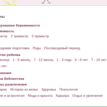
елы
рование беременности
енность
местр
2 триместр
3 триместр
одовая подготовка
Роды
Послеродовый период
тие ребенка
месяца
1 - 6 месяц
7 - 12 месяц
1 - 3 года
4 - 6 лет
7 - 10 лет
6 лет
ожения
а библиотека
ны развлечения
ария
Истории из жизни
Здоровье
Психология
ия и астрология
Мода и красота
Карьера
Отдых и увлечения