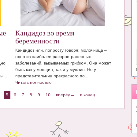
ые
Кандидоз во время
беременности
Кандидоз или, попросту говоря, молочница –
одно из наиболее распространенных
дно
заболеваний, вызываемых грибком. Она может
быть как у женщин, так и у мужчин. Но у
ы...
представительниц прекрасного по...
Читать полностью →
4
5
6
7
8
9
10
вперёд→
в конец