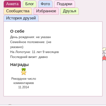
Анкета
Блог
Фото
Подарки
ЧАТ
Сообщества
Избранное
Друзья
КНИГИ
История друзей
Рекомендовано
О себе
Сказки
День рождения:
не указан
Семейное положение:
(не
ПСИХОЛОГИЯ
указано)
ЗДОРОВЬЕ
На Лопотуне:
11 лет 9 месяцев
Последний визит:
давно
МОДА И КРАСОТА
Награды
КОНКУРСЫ
СООБЩЕСТВА
Рекордное число
комментариев
БЛОГИ
11.2014
БЕРЕМЕННОСТЬ
Календарь беременности