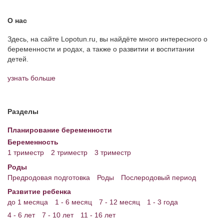
Энциклопедия
О нас
МАМИНА БИБЛИОТЕКА
Здесь, на сайте Lopotun.ru, вы найдёте много интересного о
беременности и родах, а также о развитии и воспитании
Имена. Святцы
детей.
Энциклопедия беременных
узнать больше
Мамина энциклопедия
Разделы
СЕРВИСЫ И ПРИЛОЖЕНИЯ
Планирование беременности
Сервис. Оценка роста и веса ребенка
Беременность
Приложения для Android
1 триместр
2 триместр
3 триместр
Роды
Полезные ссылки
Предродовая подготовка
Роды
Послеродовый период
Опросы
Развитие ребенка
до 1 месяца
1 - 6 месяц
7 - 12 месяц
1 - 3 года
НОВОСТИ ЛОПОТУНА
4 - 6 лет
7 - 10 лет
11 - 16 лет