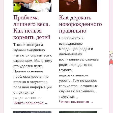
ЧАТ
КНИГИ
Проблема
Как держать
лишнего веса.
новорожденного
Рекомендовано
Как нельзя
правильно
Сказки
кормить детей
Способность к
вынашиванию
Тысячи женщин и
ПСИХОЛОГИЯ
младенцев, родам и
мужчин ежедневно
дальнейшему
ЗДОРОВЬЕ
пытаются справиться с
воспитанию заложена в
ожирением. Мало кому
МОДА И КРАСОТА
родителях где-то на
это удается легко.
глубоко
Причем основная
КОНКУРСЫ
подсознательном
проблема кроется не
уровне. Тем не менее,
столько в отсутствии
СООБЩЕСТВА
количество несчастных
полезной информации
случаев с малышами,
о принципах
БЛОГИ
также как...
рационального...
Читать полностью →
БЕРЕМЕННОСТЬ
Читать полностью →
Календарь беременности