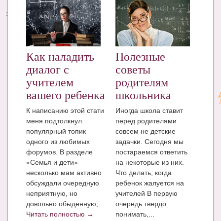
Энциклопедия
МАМИНА БИБЛИОТЕКА
Как наладить
Полезные
Имена. Святцы
диалог с
советы
Энциклопедия беременных
учителем
родителям
Мамина энциклопедия
вашего ребенка
школьника
К написанию этой стати
Иногда школа ставит
СЕРВИСЫ И ПРИЛОЖЕНИЯ
меня подтолкнул
перед родителями
Сервис. Оценка роста и веса ребенка
популярный топик
совсем не детские
одного из любимых
задачки. Сегодня мы
Приложения для Android
форумов. В разделе
постараемся ответить
«Семья и дети»
на некоторые из них.
Полезные ссылки
несколько мам активно
Что делать, когда
обсуждали очередную
ребенок жалуется на
Опросы
неприятную, но
учителей В первую
довольно обыденную,...
очередь твердо
НОВОСТИ ЛОПОТУНА
Читать полностью →
понимать,...