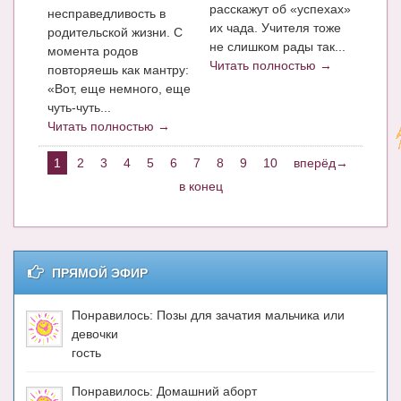
расскажут об «успехах»
несправедливость в
их чада. Учителя тоже
родительской жизни. С
не слишком рады так...
момента родов
Читать полностью →
повторяешь как мантру:
«Вот, еще немного, еще
чуть-чуть...
Читать полностью →
1
2
3
4
5
6
7
8
9
10
вперёд→
в конец
ПРЯМОЙ ЭФИР
Понравилось: Позы для зачатия мальчика или
девочки
гость
Понравилось: Домашний аборт