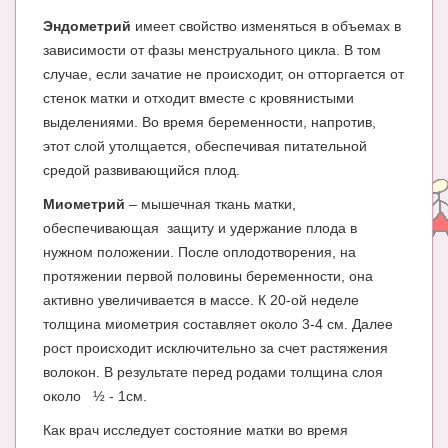
Блог Администратора
Эндометрий
имеет свойство изменяться в объемах в
О проекте
зависимости от фазы менструального цикла. В том
случае, если зачатие не происходит, он отторгается от
Сотрудничество. Авторам
стенок матки и отходит вместе с кровянистыми
выделениями. Во время беременности, напротив,
этот слой утолщается, обеспечивая питательной
средой развивающийся плод.
Миометрий
– мышечная ткань матки,
обеспечивающая защиту и удержание плода в
нужном положении. После оплодотворения, на
протяжении первой половины беременности, она
активно увеличивается в массе. К 20-ой неделе
толщина миометрия составляет около 3-4 см. Далее
рост происходит исключительно за счет растяжения
волокон. В результате перед родами толщина слоя
около ½ - 1см.
Как врач исследует состояние матки во время