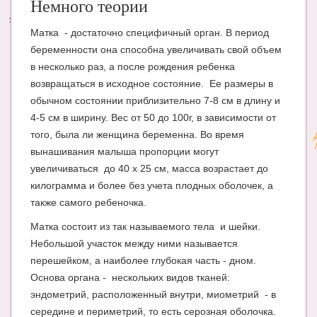
Немного теории
Энциклопедия
Матка - достаточно специфичный орган. В период
беременности она способна увеличивать свой объем
МАМИНА БИБЛИОТЕКА
в несколько раз, а после рождения ребенка
Имена. Святцы
возвращаться в исходное состояние. Ее размеры в
обычном состоянии приблизительно 7-8 см в длину и
Энциклопедия беременных
4-5 см в ширину. Вес от 50 до 100г, в зависимости от
Мамина энциклопедия
того, была ли женщина беременна. Во время
вынашивания малыша пропорции могут
СЕРВИСЫ И ПРИЛОЖЕНИЯ
увеличиваться до 40 х 25 см, масса возрастает до
килограмма и более без учета плодных оболочек, а
Сервис. Оценка роста и веса ребенка
также самого ребеночка.
Приложения для Android
Матка состоит из так называемого тела и шейки.
Полезные ссылки
Небольшой участок между ними называется
перешейком, а наиболее глубокая часть - дном.
Опросы
Основа органа - нескольких видов тканей:
эндометрий, расположенный внутри, миометрий - в
НОВОСТИ ЛОПОТУНА
середине и периметрий, то есть серозная оболочка.