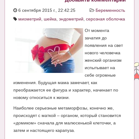
ЧАТ
6 сентября 2015 г., 22:42:25
Беременность
миометрий
,
шейка
,
эндометрий
,
серозная оболочка
КНИГИ
От момента
Рекомендовано
зачатия до
Сказки
появления на свет
нового человечка
ПСИХОЛОГИЯ
женский организм
ЗДОРОВЬЕ
испытывает на
себе огромные
МОДА И КРАСОТА
изменения. Будущая мама замечает, как
преображается ее фигура и характер, начинает по
КОНКУРСЫ
новому относиться к жизни.
СООБЩЕСТВА
Наиболее серьезные метаморфозы, конечно же,
БЛОГИ
происходят с маткой – органом, который становится
«домиком» сначала для малюсенькой клеточки, а
БЕРЕМЕННОСТЬ
затем и настоящего карапуза.
Календарь беременности