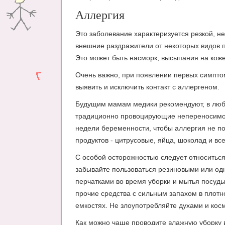
Аллергия
Это заболевание характеризуется резкой, н
внешние раздражители от некоторых видов п
Это может быть насморк, высыпания на коже,
Очень важно, при появлении первых симптом
выявить и исключить контакт с аллергеном.
Будущим мамам медики рекомендуют, в любо
традиционно провоцирующие непереносимост
недели беременности, чтобы аллергия не п
продуктов - цитрусовые, яйца, шоколад и в
С особой осторожностью следует относиться
забывайте пользоваться резиновыми или о
перчатками во время уборки и мытья посуды
прочие средства с сильным запахом в плот
емкостях. Не злоупотребляйте духами и кос
Как можно чаще проводите влажную уборку