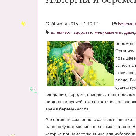
24 июня 2015 г., 1:10:17
Беремен
астемизол
,
здоровье
,
медикаменты
,
диме
Беременно
Организм 
повышаетс
выносить
отвечающе
плода. В
существую
следствие, нередко, находясь в интересно
по данным врачей, около трети из нас впер
время беременности.
Аллергия, несомненно, оказывает влияние 
плод получает меньше полезных веществ. Н
которые принимает женщина для избавлени