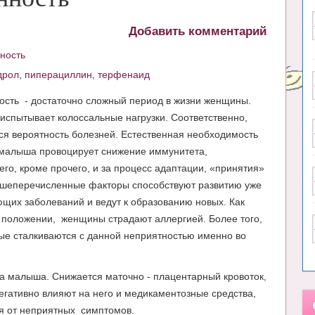
Добавить комментарий
ность
дрол
,
пиперациллин
,
терфенаид
сть - достаточно сложный период в жизни женщины.
испытывает колоссальные нагрузки. Соответственно,
я вероятность болезней. Естественная необходимость
 малыша провоцирует снижение иммунитета,
го, кроме прочего, и за процесс адаптации, «принятия»
ышеперечисленные факторы способствуют развитию уже
щих заболеваний и ведут к образованию новых. Как
м положении, женщины страдают аллергией. Более того,
вые сталкиваются с данной неприятностью именно во
на малыша. Снижается маточно - плацентарный кровоток,
егативно влияют на него и медикаментозные средства,
я от неприятных симптомов.