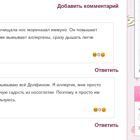
Добавить комментарий
рочищала нос мореназал иммуно. Он повышает
 же вымывает аллергены, сразу дышать легче
0
Ответить
е вымываю всё Долфином. Я аллергик, мне просто
ую гадость из носоглотки. Поэтому я просто им
льзуюсь.
0
Ответить