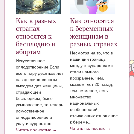
ЧАТ
КНИГИ
Как в разных
Как относятся
странах
к беременных
Рекомендовано
относятся к
женщинам в
Сказки
бесплодию и
разных странах
абортам
Несмотря на то, что в
ПСИХОЛОГИЯ
наши дни границы
Искусственное
ЗДОРОВЬЕ
между государствами
оплодотворение Если
стали намного
всего пару десятков лет
МОДА И КРАСОТА
прозрачнее, чем,
назад единственным
скажем, лет 20 назад,
выходом для женщины,
КОНКУРСЫ
тем не менее, есть
страдающей
множество
бесплодием, было
СООБЩЕСТВА
национальных
усыновление, то теперь
особенностей,
БЛОГИ
искусственное
отличающих отношение
оплодотворение и
БЕРЕМЕННОСТЬ
к береме...
услуги суррогатно...
Читать полностью →
Читать полностью →
Календарь беременности