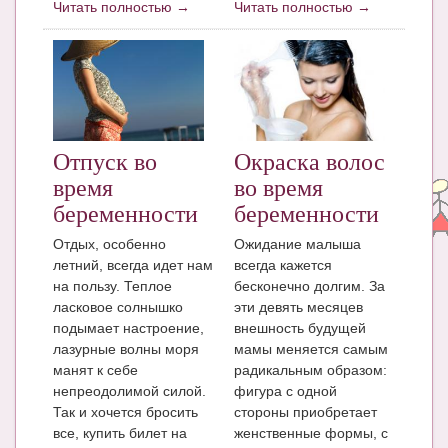
Читать полностью →
Читать полностью →
Блог Администратора
О проекте
Сотрудничество. Авторам
Отпуск во
Окраска волос
время
во время
беременности
беременности
Отдых, особенно
Ожидание малыша
летний, всегда идет нам
всегда кажется
на пользу. Теплое
бесконечно долгим. За
ласковое солнышко
эти девять месяцев
подымает настроение,
внешность будущей
лазурные волны моря
мамы меняется самым
манят к себе
радикальным образом:
непреодолимой силой.
фигура с одной
Так и хочется бросить
стороны приобретает
все, купить билет на
женственные формы, с