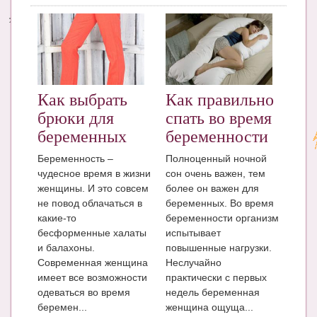
Энциклопедия
МАМИНА БИБЛИОТЕКА
Имена. Святцы
Как выбрать
Как правильно
Энциклопедия беременных
брюки для
спать во время
Мамина энциклопедия
беременных
беременности
Беременность –
Полноценный ночной
СЕРВИСЫ И ПРИЛОЖЕНИЯ
чудесное время в жизни
сон очень важен, тем
Сервис. Оценка роста и веса ребенка
женщины. И это совсем
более он важен для
не повод облачаться в
беременных. Во время
Приложения для Android
какие-то
беременности организм
бесформенные халаты
испытывает
Полезные ссылки
и балахоны.
повышенные нагрузки.
Современная женщина
Неслучайно
Опросы
имеет все возможности
практически с первых
одеваться во время
недель беременная
НОВОСТИ ЛОПОТУНА
беремен...
женщина ощуща...