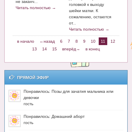
не заканч...
головкой к выходу
Читать полностью →
шейки матки. К
сожалению, остаются
от...
Читать полностью →
в начало
←назад
6
7
8
9
10
11
12
13
14
15
вперёд→
в конец
ПРЯМОЙ ЭФИР
Понравилось: Позы для зачатия мальчика или
девочки
гость
Понравилось: Домашний аборт
гость