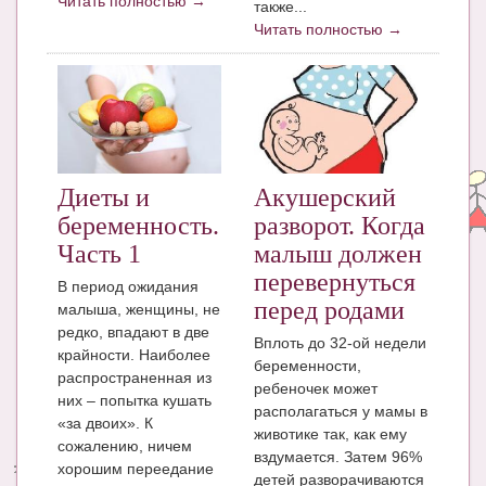
Читать полностью →
также...
Читать полностью →
Диеты и
Акушерский
беременность.
разворот. Когда
Часть 1
малыш должен
перевернуться
В период ожидания
перед родами
малыша, женщины, не
редко, впадают в две
Вплоть до 32-ой недели
крайности. Наиболее
беременности,
распространенная из
ребеночек может
них – попытка кушать
располагаться у мамы в
«за двоих». К
животике так, как ему
сожалению, ничем
вздумается. Затем 96%
хорошим переедание
детей разворачиваются