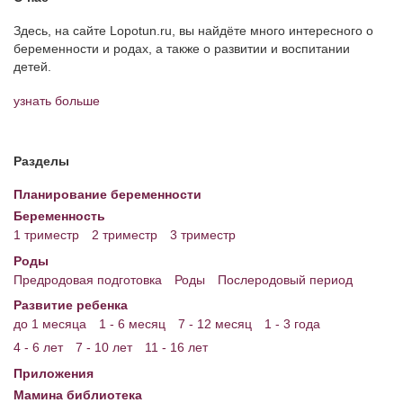
Здесь, на сайте Lopotun.ru, вы найдёте много интересного о
Энциклопедия
беременности и родах, а также о развитии и воспитании
детей.
МАМИНА БИБЛИОТЕКА
узнать больше
Имена. Святцы
Энциклопедия беременных
Разделы
Мамина энциклопедия
Планирование беременности
СЕРВИСЫ И ПРИЛОЖЕНИЯ
Беременность
1 триместр
2 триместр
3 триместр
Сервис. Оценка роста и веса ребенка
Роды
Приложения для Android
Предродовая подготовка
Роды
Послеродовый период
Развитие ребенка
Полезные ссылки
до 1 месяца
1 - 6 месяц
7 - 12 месяц
1 - 3 года
Опросы
4 - 6 лет
7 - 10 лет
11 - 16 лет
Приложения
НОВОСТИ ЛОПОТУНА
Мамина библиотека