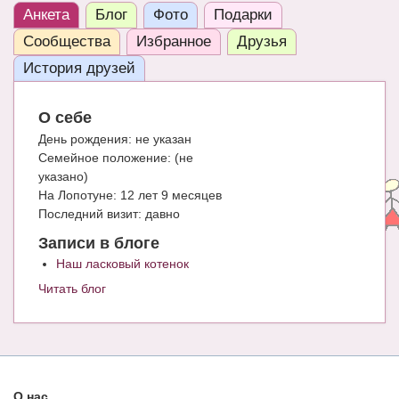
Анкета
Блог
Фото
Подарки
ЧАТ
Сообщества
Избранное
Друзья
КНИГИ
История друзей
Рекомендовано
О себе
Сказки
День рождения:
не указан
Семейное положение:
(не
ПСИХОЛОГИЯ
указано)
ЗДОРОВЬЕ
На Лопотуне:
12 лет 9 месяцев
Последний визит:
давно
МОДА И КРАСОТА
Записи в блоге
КОНКУРСЫ
Наш ласковый котенок
Читать блог
СООБЩЕСТВА
БЛОГИ
БЕРЕМЕННОСТЬ
О нас
Календарь беременности