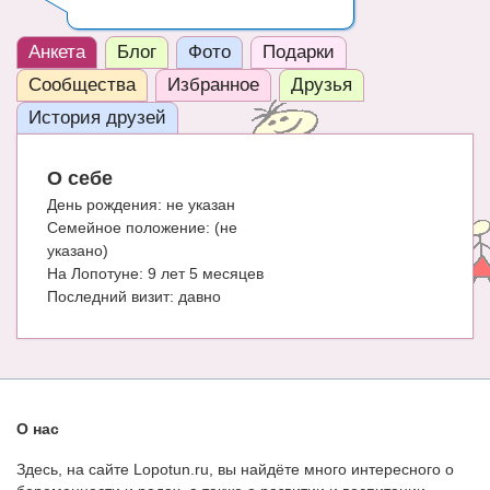
ЧАТ
Анкета
Блог
Фото
Подарки
КНИГИ
Сообщества
Избранное
Друзья
Рекомендовано
История друзей
Сказки
О себе
ПСИХОЛОГИЯ
День рождения:
не указан
Семейное положение:
(не
ЗДОРОВЬЕ
указано)
На Лопотуне:
9 лет 5 месяцев
МОДА И КРАСОТА
Последний визит:
давно
КОНКУРСЫ
СООБЩЕСТВА
БЛОГИ
О нас
БЕРЕМЕННОСТЬ
Здесь, на сайте Lopotun.ru, вы найдёте много интересного о
Календарь беременности