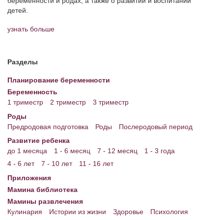
беременности и родах, а также о развитии и воспитании
детей.
Энциклопедия
узнать больше
МАМИНА БИБЛИОТЕКА
Имена. Святцы
Разделы
Энциклопедия беременных
Планирование беременности
Беременность
Мамина энциклопедия
1 триместр
2 триместр
3 триместр
СЕРВИСЫ И ПРИЛОЖЕНИЯ
Роды
Предродовая подготовка
Роды
Послеродовый период
Сервис. Оценка роста и веса ребенка
Развитие ребенка
Приложения для Android
до 1 месяца
1 - 6 месяц
7 - 12 месяц
1 - 3 года
4 - 6 лет
7 - 10 лет
11 - 16 лет
Полезные ссылки
Приложения
Опросы
Мамина библиотека
Мамины развлечения
НОВОСТИ ЛОПОТУНА
Кулинария
Истории из жизни
Здоровье
Психология