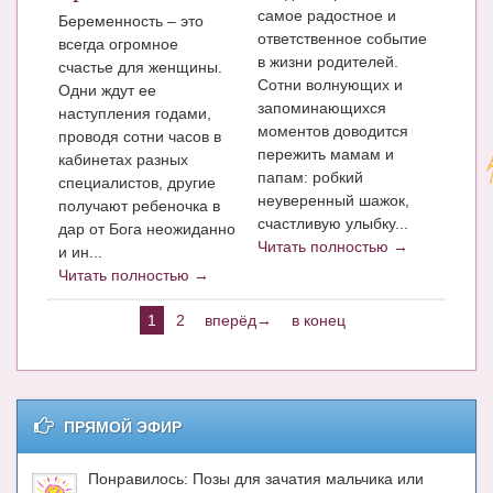
самое радостное и
Беременность – это
ответственное событие
всегда огромное
в жизни родителей.
счастье для женщины.
Сотни волнующих и
Одни ждут ее
запоминающихся
наступления годами,
моментов доводится
проводя сотни часов в
пережить мамам и
кабинетах разных
папам: робкий
специалистов, другие
неуверенный шажок,
получают ребеночка в
счастливую улыбку...
дар от Бога неожиданно
Читать полностью →
и ин...
Читать полностью →
1
2
вперёд→
в конец
ПРЯМОЙ ЭФИР
Понравилось: Позы для зачатия мальчика или