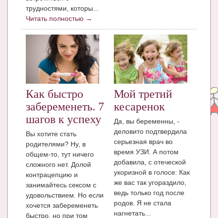
Блог Администратора
трудностями, которы...
Читать полностью →
О проекте
Сотрудничество. Авторам
Как быстро
Мой третий
забеременеть. 7
кесаренок
шагов к успеху
Да, вы беременны, -
деловито подтвердила
Вы хотите стать
серьезная врач во
родителями? Ну, в
время УЗИ. А потом
общем-то, тут ничего
добавила, с отеческой
сложного нет. Долой
укоризной в голосе: Как
контрацепцию и
же вас так угораздило,
занимайтесь сексом с
ведь только год после
удовольствием. Но если
родов. Я не стала
хочется забеременеть
нагнетать...
быстро, но при том