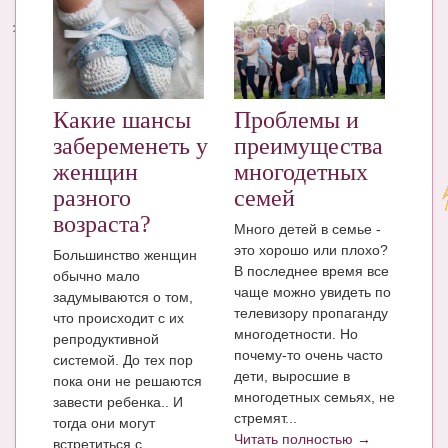
Энциклопедия
МАМИНА БИБЛИОТЕКА
Имена. Святцы
Какие шансы
Проблемы и
забеременеть у
преимущества
Энциклопедия беременных
женщин
многодетных
Мамина энциклопедия
разного
семей
возраста?
СЕРВИСЫ И ПРИЛОЖЕНИЯ
Много детей в семье -
это хорошо или плохо?
Большинство женщин
Сервис. Оценка роста и веса ребенка
В последнее время все
обычно мало
чаще можно увидеть по
задумываются о том,
Приложения для Android
телевизору пропаганду
что происходит с их
многодетности. Но
репродуктивной
Полезные ссылки
почему-то очень часто
системой. До тех пор
дети, выросшие в
Опросы
пока они не решаются
многодетных семьях, не
завести ребенка.. И
стремят...
НОВОСТИ ЛОПОТУНА
тогда они могут
Читать полностью →
встретиться с