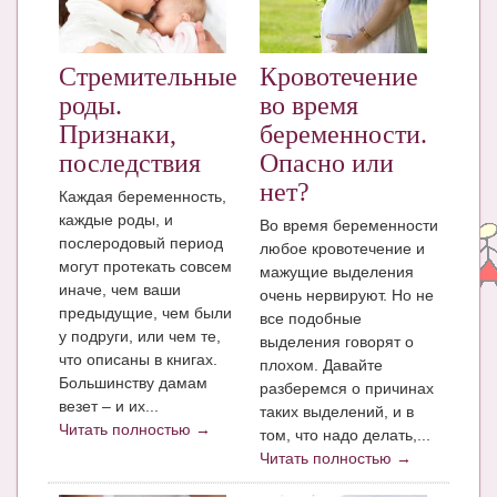
ЧАТ
КНИГИ
Стремительные
Кровотечение
роды.
во время
Рекомендовано
Признаки,
беременности.
Сказки
последствия
Опасно или
нет?
Каждая беременность,
ПСИХОЛОГИЯ
каждые роды, и
Во время беременности
ЗДОРОВЬЕ
послеродовый период
любое кровотечение и
могут протекать совсем
мажущие выделения
МОДА И КРАСОТА
иначе, чем ваши
очень нервируют. Но не
предыдущие, чем были
все подобные
КОНКУРСЫ
у подруги, или чем те,
выделения говорят о
что описаны в книгах.
плохом. Давайте
СООБЩЕСТВА
Большинству дамам
разберемся о причинах
везет – и их...
БЛОГИ
таких выделений, и в
Читать полностью →
том, что надо делать,...
БЕРЕМЕННОСТЬ
Читать полностью →
Календарь беременности