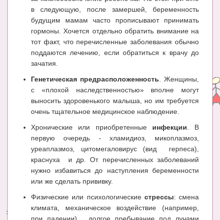
в следующую, после замершей, беременность
будущим мамам часто прописывают принимать
гормоны. Хочется отдельно обратить внимание на
тот факт, что перечисленные заболевания обычно
поддаются лечению, если обратиться к врачу до
зачатия.
Генетическая предрасположенность
. Женщины,
с «плохой наследственностью» вполне могут
выносить здоровенького малыша, но им требуется
очень тщательное медицинское наблюдение.
Хронические или приобретенные
инфекции
. В
первую очередь - хламидиоз, микоплазмоз,
уреаплазмоз, цитомегаловирус (вид герпеса),
краснуха и др. От перечисленных заболеваний
нужно избавиться до наступления беременности
или же сделать прививку.
Физические или психологические
стрессы
: смена
климата, механическое воздействие (например,
при падении), долгое пребывание под лучами