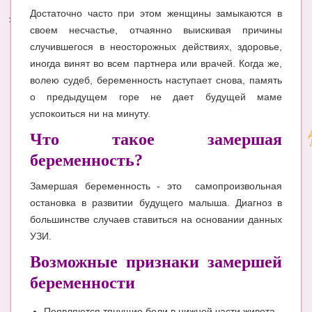
Достаточно часто при этом женщины замыкаются в
Энциклопедия
своем несчастье, отчаянно выискивая причины
случившегося в неосторожных действиях, здоровье,
МАМИНА БИБЛИОТЕКА
иногда винят во всем партнера или врачей. Когда же,
Имена. Святцы
волею судеб, беременность наступает снова, память
о предыдущем горе не дает будущей маме
Энциклопедия беременных
успокоиться ни на минуту.
Мамина энциклопедия
Что такое замершая
беременность?
СЕРВИСЫ И ПРИЛОЖЕНИЯ
Сервис. Оценка роста и веса ребенка
Замершая беременность - это самопроизвольная
остановка в развитии будущего малыша. Диагноз в
Приложения для Android
большинстве случаев ставиться на основании данных
УЗИ.
Полезные ссылки
Возможные признаки замершей
Опросы
беременности
НОВОСТИ ЛОПОТУНА
Появляются тянущие боли в нижней части живота.