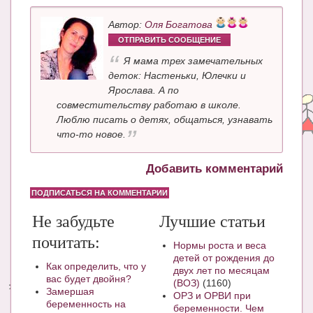
Автор:
Оля Богатова
ОТПРАВИТЬ СООБЩЕНИЕ
Я мама трех замечательных
деток: Настеньки, Юлечки и
Ярослава. А по
совместительству работаю в школе.
Люблю писать о детях, общаться, узнавать
что-то новое.
Добавить комментарий
ПОДПИСАТЬСЯ НА КОММЕНТАРИИ
Не забудьте
Лучшие статьи
почитать:
Нормы роста и веса
детей от рождения до
Как определить, что у
двух лет по месяцам
вас будет двойня?
(ВОЗ)
(1160)
Замершая
ОРЗ и ОРВИ при
беременность на
беременности. Чем