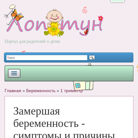
Портал для родителей о детях
ПЛАНИРОВАНИЕ
Главная
»
Беременность
»
1 триместр
РОДЫ
Замершая
НОВОРОЖДЕННЫЙ
беременность -
РАЗВИТИЕ
симптомы и причины
ВОПРОС-ОТВЕТ