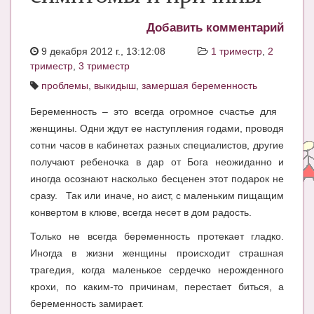
ЧАТ
Добавить комментарий
КНИГИ
9 декабря 2012 г., 13:12:08
1 триместр
,
2
триместр
,
3 триместр
Рекомендовано
проблемы
,
выкидыш
,
замершая беременность
Сказки
Беременность – это всегда огромное счастье для
ПСИХОЛОГИЯ
женщины. Одни ждут ее наступления годами, проводя
сотни часов в кабинетах разных специалистов, другие
ЗДОРОВЬЕ
получают ребеночка в дар от Бога неожиданно и
МОДА И КРАСОТА
иногда осознают насколько бесценен этот подарок не
сразу. Так или иначе, но аист, с маленьким пищащим
КОНКУРСЫ
конвертом в клюве, всегда несет в дом радость.
СООБЩЕСТВА
Только не всегда беременность протекает гладко.
Иногда в жизни женщины происходит страшная
БЛОГИ
трагедия, когда маленькое сердечко нерожденного
БЕРЕМЕННОСТЬ
крохи, по каким-то причинам, перестает биться, а
беременность замирает.
Календарь беременности