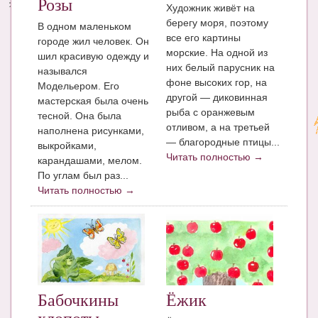
Розы
Художник живёт на
берегу моря, поэтому
В одном маленьком
все его картины
городе жил человек. Он
морские. На одной из
шил красивую одежду и
них белый парусник на
назывался
фоне высоких гор, на
Модельером. Его
другой — диковинная
мастерская была очень
рыба с оранжевым
тесной. Она была
отливом, а на третьей
наполнена рисунками,
— благородные птицы...
выкройками,
Читать полностью →
карандашами, мелом.
По углам был раз...
Читать полностью →
Бабочкины
Ёжик