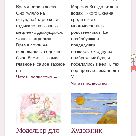
Блог Администратора
Время жило в часах.
Морская Звезда жила в
Оно гуляло на
водах Тихого Океана
О проекте
секундной стрелке, и
среди своих
Сотрудничество. Авторам
отдыхало на главных,
многочисленных
медленно движущихся,
родственников. Её
часовых стрелках.
прабабушка и
Время почти не
прадедушка
волновалось, ведь оно
облюбовали одну из
было Время — самое
прибрежных бухт, и
главное и самое важное
поселились в ней. С тех
на...
пор прошло немало лет.
Читать полностью →
У...
Читать полностью →
Модельер для
Художник