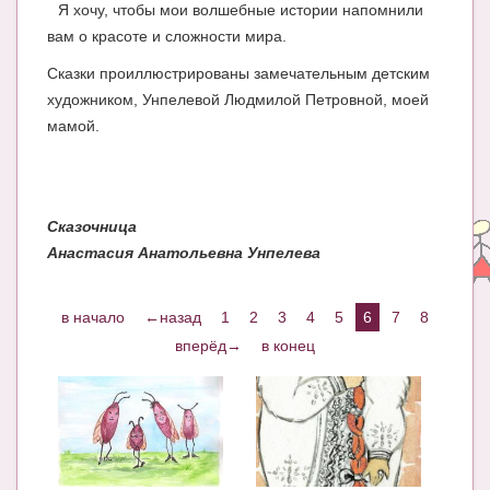
Я хочу, чтобы мои волшебные истории напомнили
ЧАТ
вам о красоте и сложности мира.
КНИГИ
Сказки проиллюстрированы замечательным детским
художником, Унпелевой Людмилой Петровной, моей
Рекомендовано
мамой.
Сказки
ПСИХОЛОГИЯ
Сказочница
ЗДОРОВЬЕ
Анастасия Анатольевна Унпелева
МОДА И КРАСОТА
в начало
←назад
1
2
3
4
5
6
7
8
КОНКУРСЫ
вперёд→
в конец
СООБЩЕСТВА
БЛОГИ
БЕРЕМЕННОСТЬ
Календарь беременности