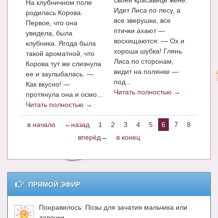
своей красавице жене.
На клубничном поле
Идет Лиса по лесу, а
родилась Корова.
все зверушки, все
Первое, что она
птички ахают —
увидела, была
восхищаются: — Ох и
клубника. Ягода была
хороша шубка! Глянь
такой ароматной, что
Лиса по сторонам,
Корова тут же слизнула
видит на полянке —
ее и заулыбалась. —
под...
Как вкусно! —
Читать полностью →
протянула она и осмо...
Читать полностью →
в начало
←назад
1
2
3
4
5
6
7
8
вперёд→
в конец
ПРЯМОЙ ЭФИР
Понравилось: Позы для зачатия мальчика или
девочки