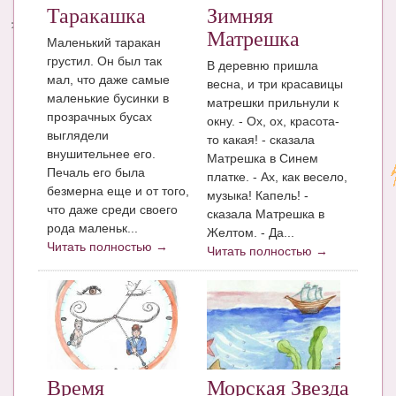
Таракашка
Зимняя
Энциклопедия
Матрешка
Маленький таракан
грустил. Он был так
МАМИНА БИБЛИОТЕКА
В деревню пришла
мал, что даже самые
весна, и три красавицы
маленькие бусинки в
Имена. Святцы
матрешки прильнули к
прозрачных бусах
окну. - Ох, ох, красота-
Энциклопедия беременных
выглядели
то какая! - сказала
внушительнее его.
Матрешка в Синем
Мамина энциклопедия
Печаль его была
платке. - Ах, как весело,
безмерна еще и от того,
музыка! Капель! -
СЕРВИСЫ И ПРИЛОЖЕНИЯ
что даже среди своего
сказала Матрешка в
рода маленьк...
Желтом. - Да...
Сервис. Оценка роста и веса ребенка
Читать полностью →
Читать полностью →
Приложения для Android
Полезные ссылки
Опросы
НОВОСТИ ЛОПОТУНА
Время
Морская Звезда