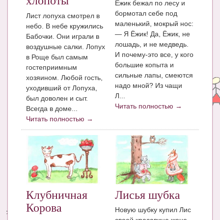
хлопоты
Ёжик бежал по лесу и
бормотал себе под
Лист лопуха смотрел в
маленький, мокрый нос:
небо. В небе кружились
— Я Ёжик! Да, Ёжик, не
Бабочки. Они играли в
лошадь, и не медведь.
воздушные салки. Лопух
И почему-это все, у кого
в Роще был самым
большие копыта и
гостеприимным
сильные лапы, смеются
хозяином. Любой гость,
надо мной? Из чащи
уходивший от Лопуха,
Л...
был доволен и сыт.
Читать полностью →
Всегда в доме...
Читать полностью →
Клубничная
Лисья шубка
Корова
Новую шубку купил Лис