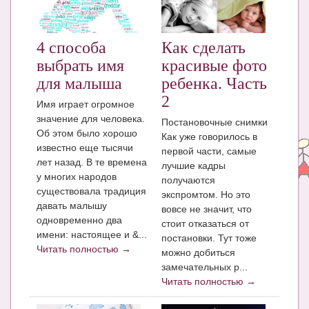
ЧАТ
КНИГИ
4 способа
Как сделать
выбрать имя
красивые фото
Рекомендовано
для малыша
ребенка. Часть
Сказки
2
Имя играет огромное
значение для человека.
Постановочные снимки
ПСИХОЛОГИЯ
Об этом было хорошо
Как уже говорилось в
известно еще тысячи
ЗДОРОВЬЕ
первой части, самые
лет назад. В те времена
лучшие кадры
МОДА И КРАСОТА
у многих народов
получаются
существовала традиция
экспромтом. Но это
КОНКУРСЫ
давать малышу
вовсе не значит, что
одновременно два
стоит отказаться от
СООБЩЕСТВА
имени: настоящее и &...
постановки. Тут тоже
Читать полностью →
можно добиться
БЛОГИ
замечательных р...
БЕРЕМЕННОСТЬ
Читать полностью →
Календарь беременности