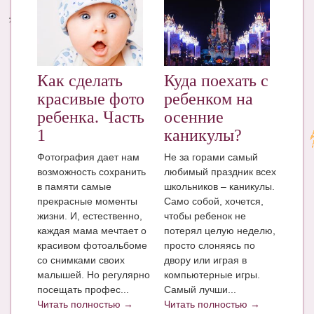
Энциклопедия
МАМИНА БИБЛИОТЕКА
Как сделать
Куда поехать с
Имена. Святцы
красивые фото
ребенком на
Энциклопедия беременных
ребенка. Часть
осенние
Мамина энциклопедия
1
каникулы?
Фотография дает нам
Не за горами самый
СЕРВИСЫ И ПРИЛОЖЕНИЯ
возможность сохранить
любимый праздник всех
Сервис. Оценка роста и веса ребенка
в памяти самые
школьников – каникулы.
прекрасные моменты
Само собой, хочется,
Приложения для Android
жизни. И, естественно,
чтобы ребенок не
каждая мама мечтает о
потерял целую неделю,
Полезные ссылки
красивом фотоальбоме
просто слоняясь по
со снимками своих
двору или играя в
Опросы
малышей. Но регулярно
компьютерные игры.
посещать профес...
Самый лучши...
НОВОСТИ ЛОПОТУНА
Читать полностью →
Читать полностью →