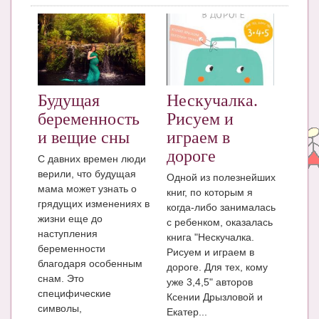
Блог Администратора
О проекте
Сотрудничество. Авторам
Будущая
Нескучалка.
беременность
Рисуем и
и вещие сны
играем в
дороге
С давних времен люди
верили, что будущая
Одной из полезнейших
мама может узнать о
книг, по которым я
грядущих изменениях в
когда-либо занималась
жизни еще до
с ребенком, оказалась
наступления
книга "Нескучалка.
беременности
Рисуем и играем в
благодаря особенным
дороге. Для тех, кому
снам. Это
уже 3,4,5" авторов
специфические
Ксении Дрызловой и
символы,
Екатер...