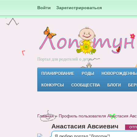
Войти
Зарегистрироваться
Портал для родителей о детях
ПЛАНИРОВАНИЕ
РОДЫ
НОВОРОЖДЕНН
КОНКУРСЫ
СООБЩЕСТВА
БЛОГИ
БЕР
Главная
»
Профиль пользователя Анастасия Авс
Анастасия Авсиевич
ОТП
Я люблю портал "Лопотун"!