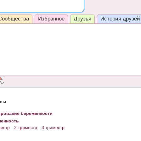
Сообщества
Избранное
Друзья
История друзей
елы
рование беременности
енность
местр
2 триместр
3 триместр