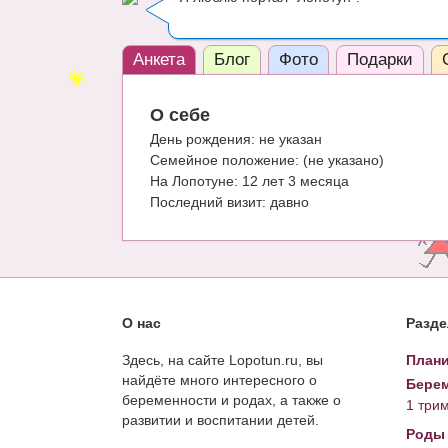
Анкета
Блог
Фото
Подарки
О себе
День рождения:
не указан
Семейное положение:
(не указано)
На Лопотуне:
12 лет 3 месяца
Последний визит:
давно
О нас
Разд
Здесь, на сайте Lopotun.ru, вы
Плани
найдёте много интересного о
Берем
беременности и родах, а также о
1 три
развитии и воспитании детей.
Роды