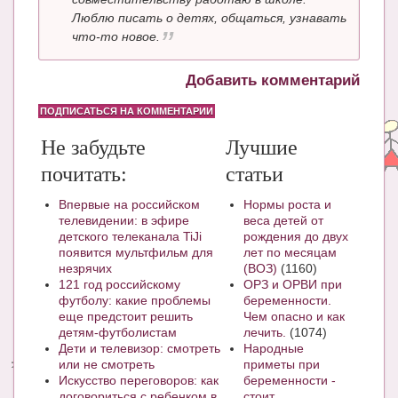
Люблю писать о детях, общаться, узнавать
что-то новое.
Добавить комментарий
ПОДПИСАТЬСЯ НА КОММЕНТАРИИ
Не забудьте
Лучшие
почитать:
статьи
Впервые на российском
Нормы роста и
телевидении: в эфире
веса детей от
детского телеканала TiJi
рождения до двух
появится мультфильм для
лет по месяцам
незрячих
(ВОЗ)
(1160)
121 год российскому
ОРЗ и ОРВИ при
футболу: какие проблемы
беременности.
еще предстоит решить
Чем опасно и как
детям-футболистам
лечить.
(1074)
Дети и телевизор: смотреть
Народные
или не смотреть
приметы при
Искусство переговоров: как
беременности -
договориться с ребенком в
стоит