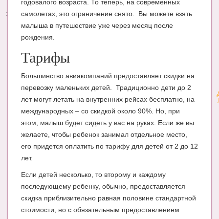
годовалого возраста. То теперь, на современных
самолетах, это ограничение снято. Вы можете взять
Энциклопедия
малыша в путешествие уже через месяц после
МАМИНА БИБЛИОТЕКА
рождения.
Тарифы
Имена. Святцы
Энциклопедия беременных
Большинство авиакомпаний предоставляет скидки на
перевозку маленьких детей. Традиционно дети до 2
Мамина энциклопедия
лет могут летать на внутренних рейсах бесплатно, на
СЕРВИСЫ И ПРИЛОЖЕНИЯ
международных – со скидкой около 90%. Но, при
этом, малыш будет сидеть у вас на руках. Если же вы
Сервис. Оценка роста и веса ребенка
желаете, чтобы ребенок занимал отдельное место,
его придется оплатить по тарифу для детей от 2 до 12
Приложения для Android
лет.
Полезные ссылки
Если детей несколько, то второму и каждому
Опросы
последующему ребенку, обычно, предоставляется
скидка приблизительно равная половине стандартной
НОВОСТИ ЛОПОТУНА
стоимости, но с обязательным предоставлением