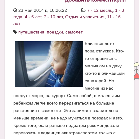
ЧАТ
23 мая 2014 г., 18:26:22
7 - 12 месяц
,
1 - 3
года
,
4 - 6 лет
,
7 - 10 лет
,
Отдых и увлечения
,
11 - 16
КНИГИ
лет
Рекомендовано
путешествия
,
поездки
,
самолет
Сказки
Близится лето –
пора отпусков. Кто-
ПСИХОЛОГИЯ
то отправится с
малышом на дачу,
ЗДОРОВЬЕ
кто-то в ближайший
МОДА И КРАСОТА
санаторий. Но
многие из нас
КОНКУРСЫ
поедут к морю, на курорт. Само собой, с маленьким
СООБЩЕСТВА
ребенком легче всего передвигаться на большие
расстояния в самолете. Это занимает значительно
БЛОГИ
меньше времени, не надо мучиться в поездах и авто.
Кроме того, если раньше педиатры рекомендовали
БЕРЕМЕННОСТЬ
перевозить младенцев авиатранспортом только с
Календарь беременности