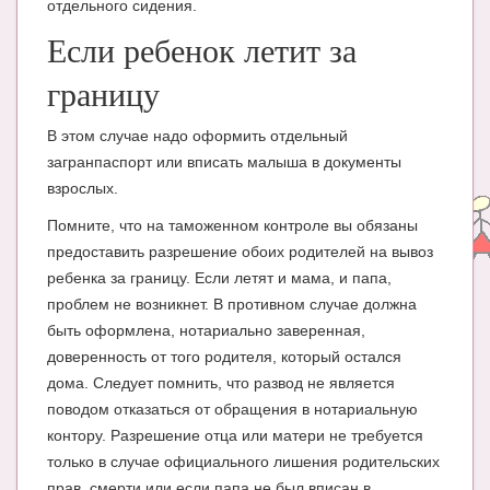
отдельного сидения.
Блог Администратора
Если ребенок летит за
О проекте
границу
Сотрудничество. Авторам
В этом случае надо оформить отдельный
загранпаспорт или вписать малыша в документы
взрослых.
Помните, что на таможенном контроле вы обязаны
предоставить разрешение обоих родителей на вывоз
ребенка за границу. Если летят и мама, и папа,
проблем не возникнет. В противном случае должна
быть оформлена, нотариально заверенная,
доверенность от того родителя, который остался
дома. Следует помнить, что развод не является
поводом отказаться от обращения в нотариальную
контору. Разрешение отца или матери не требуется
только в случае официального лишения родительских
прав, смерти или если папа не был вписан в