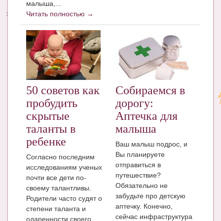
малыша,...
Читать полностью →
Энциклопедия
МАМИНА БИБЛИОТЕКА
Имена. Святцы
Энциклопедия беременных
50 советов как
Собираемся в
Мамина энциклопедия
пробудить
дорогу:
СЕРВИСЫ И ПРИЛОЖЕНИЯ
скрытые
Аптечка для
таланты в
малыша
Сервис. Оценка роста и веса ребенка
ребенке
Ваш малыш подрос, и
Приложения для Android
Вы планируете
Согласно последним
отправиться в
исследованиям ученых
Полезные ссылки
путешествие?
почти все дети по-
Обязательно не
Опросы
своему талантливы.
забудьте про детскую
Родители часто судят о
аптечку. Конечно,
НОВОСТИ ЛОПОТУНА
степени таланта и
сейчас инфраструктура
одаренности своего