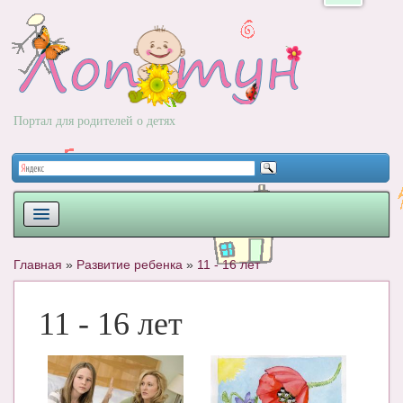
Портал для родителей о детях
ПЛАНИРОВАНИЕ
Главная
»
Развитие ребенка
»
11 - 16 лет
РОДЫ
11 - 16 лет
НОВОРОЖДЕННЫЙ
РАЗВИТИЕ
ВОПРОС-ОТВЕТ