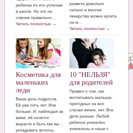
Блог Администратора
развита довольно
ребенка по его успехам
сильно и многие
в школе. Но это не
О проекте
лекарства можно купить
совсем правильно....
на м...
Читать полностью →
Сотрудничество. Авторам
Читать полностью →
Косметика для
10 "НЕЛЬЗЯ"
маленьких
для родителей
леди
Правил о том, как
воспитывать малыша,
Ваша дочь подросла.
пригодных на все
Ей уже пять лет. Или
случаи жизни, нет. Все
больше. И, наблюдая за
дети разные. Любой
вами, ей хочется
ребенок уникален,
вырасти и быть как вы -
уникальны и наши с
укладывать волосы,