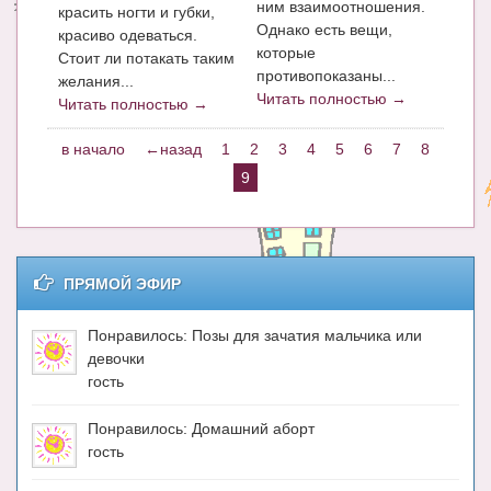
ним взаимоотношения.
красить ногти и губки,
Однако есть вещи,
красиво одеваться.
которые
Стоит ли потакать таким
противопоказаны...
желания...
Читать полностью →
Читать полностью →
в начало
←назад
1
2
3
4
5
6
7
8
9
ПРЯМОЙ ЭФИР
Понравилось: Позы для зачатия мальчика или
девочки
гость
Понравилось: Домашний аборт
гость