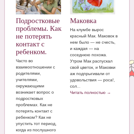
ЧАТ
КНИГИ
Подростковые
Маковка
проблемы. Как
На клумбе вырос
Рекомендовано
не потерять
красный Мак. Маковок в
Сказки
нем было — не счесть,
контакт с
и каждая — на
ребенком.
ПСИХОЛОГИЯ
соседнюю похожа.
Часто во
Утром Мак распускал
ЗДОРОВЬЕ
взаимоотношении с
свой цветок, и Маковки
родителями,
аж подпрыгивали от
МОДА И КРАСОТА
учителями,
удовольствия — роса!,
окружающими
сол...
КОНКУРСЫ
возникает вопрос о
Читать полностью →
подростковых
СООБЩЕСТВА
проблемах. Как не
БЛОГИ
потерять контакт с
ребенком? Как не
БЕРЕМЕННОСТЬ
упустить тот период,
когда из послушного
Календарь беременности