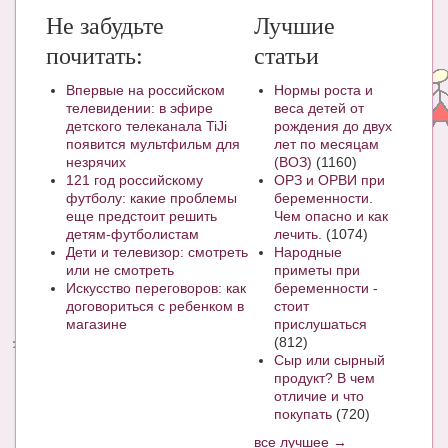
Не забудьте
Лучшие
почитать:
статьи
Впервые на российском
Нормы роста и
телевидении: в эфире
веса детей от
детского телеканала TiJi
рождения до двух
появится мультфильм для
лет по месяцам
незрячих
(ВОЗ)
(1160)
121 год российскому
ОРЗ и ОРВИ при
футболу: какие проблемы
беременности.
еще предстоит решить
Чем опасно и как
детям-футболистам
лечить.
(1074)
Дети и телевизор: смотреть
Народные
или не смотреть
приметы при
Искусство переговоров: как
беременности -
договориться с ребенком в
стоит
магазине
прислушаться
(812)
Сыр или сырный
продукт? В чем
отличие и что
покупать
(720)
все лучшее →