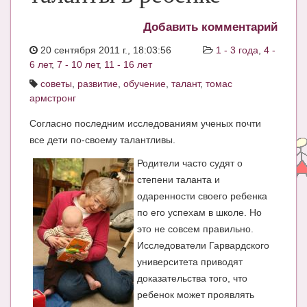
ЧАТ
Добавить комментарий
КНИГИ
20 сентября 2011 г., 18:03:56
1 - 3 года
,
4 -
6 лет
,
7 - 10 лет
,
11 - 16 лет
Рекомендовано
советы
,
развитие
,
обучение
,
талант
,
томас
Сказки
армстронг
ПСИХОЛОГИЯ
Согласно последним исследованиям ученых почти
все дети по-своему талантливы.
ЗДОРОВЬЕ
Родители часто судят о
МОДА И КРАСОТА
степени таланта и
одаренности своего ребенка
КОНКУРСЫ
по его успехам в школе. Но
СООБЩЕСТВА
это не совсем правильно.
Исследователи Гарвардского
БЛОГИ
университета приводят
доказательства того, что
БЕРЕМЕННОСТЬ
ребенок может проявлять
Календарь беременности