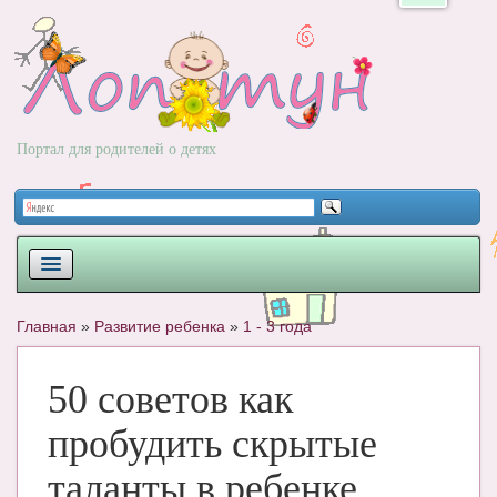
Портал для родителей о детях
ПЛАНИРОВАНИЕ
Главная
»
Развитие ребенка
»
1 - 3 года
РОДЫ
50 советов как
НОВОРОЖДЕННЫЙ
пробудить скрытые
РАЗВИТИЕ
таланты в ребенке
ВОПРОС-ОТВЕТ