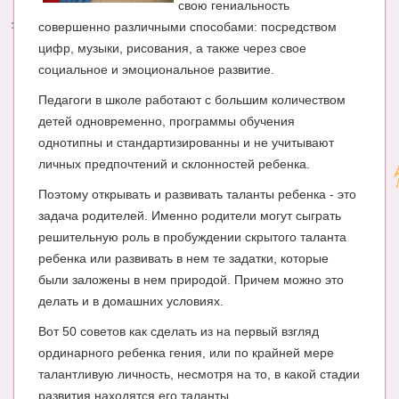
свою гениальность
совершенно различными способами: посредством
Энциклопедия
цифр, музыки, рисования, а также через свое
МАМИНА БИБЛИОТЕКА
социальное и эмоциональное развитие.
Имена. Святцы
Педагоги в школе работают с большим количеством
детей одновременно, программы обучения
Энциклопедия беременных
однотипны и стандартизированны и не учитывают
личных предпочтений и склонностей ребенка.
Мамина энциклопедия
Поэтому открывать и развивать таланты ребенка - это
СЕРВИСЫ И ПРИЛОЖЕНИЯ
задача родителей. Именно родители могут сыграть
Сервис. Оценка роста и веса ребенка
решительную роль в пробуждении скрытого таланта
ребенка или развивать в нем те задатки, которые
Приложения для Android
были заложены в нем природой. Причем можно это
делать и в домашних условиях.
Полезные ссылки
Вот 50 советов как сделать из на первый взгляд
Опросы
ординарного ребенка гения, или по крайней мере
НОВОСТИ ЛОПОТУНА
талантливую личность, несмотря на то, в какой стадии
развития находятся его таланты.