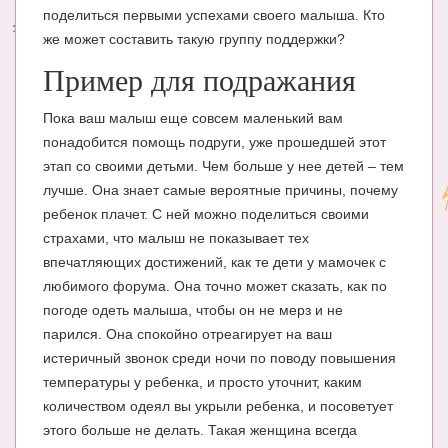
поделиться первыми успехами своего малыша. Кто
Энциклопедия
же может составить такую группу поддержки?
Пример для подражания
МАМИНА БИБЛИОТЕКА
Имена. Святцы
Пока ваш малыш еще совсем маленький вам
понадобится помощь подруги, уже прошедшей этот
Энциклопедия беременных
этап со своими детьми. Чем больше у нее детей – тем
Мамина энциклопедия
лучше. Она знает самые вероятные причины, почему
ребенок плачет. С ней можно поделиться своими
СЕРВИСЫ И ПРИЛОЖЕНИЯ
страхами, что малыш не показывает тех
впечатляющих достижений, как те дети у мамочек с
Сервис. Оценка роста и веса ребенка
любимого форума. Она точно может сказать, как по
Приложения для Android
погоде одеть малыша, чтобы он не мерз и не
парился. Она спокойно отреагирует на ваш
Полезные ссылки
истеричный звонок среди ночи по поводу повышения
Опросы
температуры у ребенка, и просто уточнит, каким
количеством одеял вы укрыли ребенка, и посоветует
НОВОСТИ ЛОПОТУНА
этого больше не делать. Такая женщина всегда