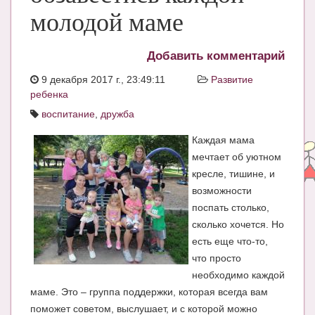
молодой маме
ЧАТ
КНИГИ
Добавить комментарий
Рекомендовано
9 декабря 2017 г., 23:49:11
Развитие
ребенка
Сказки
воспитание
,
дружба
ПСИХОЛОГИЯ
Каждая мама
ЗДОРОВЬЕ
мечтает об уютном
кресле, тишине, и
МОДА И КРАСОТА
возможности
КОНКУРСЫ
поспать столько,
сколько хочется. Но
СООБЩЕСТВА
есть еще что-то,
что просто
БЛОГИ
необходимо каждой
БЕРЕМЕННОСТЬ
маме. Это – группа поддержки, которая всегда вам
поможет советом, выслушает, и с которой можно
Календарь беременности