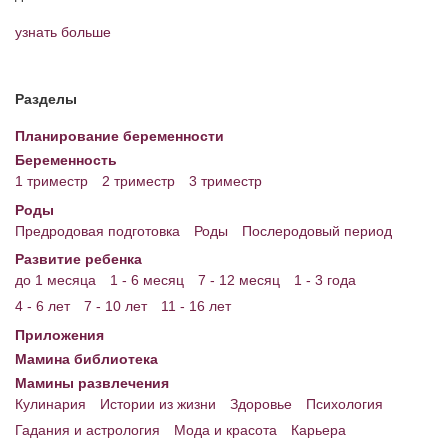
узнать больше
Энциклопедия
МАМИНА БИБЛИОТЕКА
Разделы
Имена. Святцы
Планирование беременности
Энциклопедия беременных
Беременность
1 триместр
2 триместр
3 триместр
Мамина энциклопедия
Роды
СЕРВИСЫ И ПРИЛОЖЕНИЯ
Предродовая подготовка
Роды
Послеродовый период
Развитие ребенка
Сервис. Оценка роста и веса ребенка
до 1 месяца
1 - 6 месяц
7 - 12 месяц
1 - 3 года
Приложения для Android
4 - 6 лет
7 - 10 лет
11 - 16 лет
Приложения
Полезные ссылки
Мамина библиотека
Опросы
Мамины развлечения
Кулинария
Истории из жизни
Здоровье
Психология
НОВОСТИ ЛОПОТУНА
Гадания и астрология
Мода и красота
Карьера