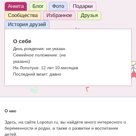
Анкета
Блог
Фото
Подарки
ЧАТ
Сообщества
Избранное
Друзья
КНИГИ
История друзей
Рекомендовано
О себе
Сказки
День рождения:
не указан
ПСИХОЛОГИЯ
Семейное положение:
(не
указано)
ЗДОРОВЬЕ
На Лопотуне:
12 лет 10 месяцев
Последний визит:
давно
МОДА И КРАСОТА
КОНКУРСЫ
СООБЩЕСТВА
О нас
БЛОГИ
Здесь, на сайте Lopotun.ru, вы найдёте много интересного о
БЕРЕМЕННОСТЬ
беременности и родах, а также о развитии и воспитании
детей.
Календарь беременности