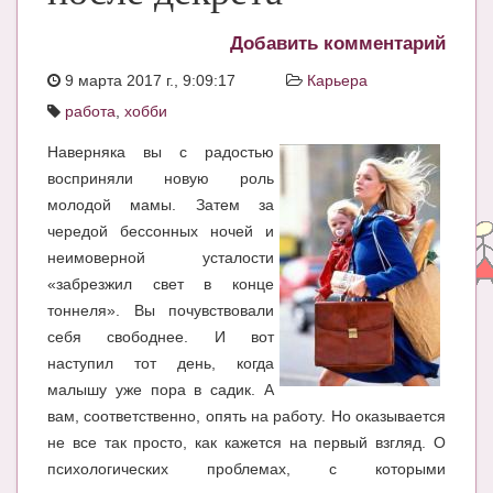
ЧАТ
Добавить комментарий
КНИГИ
9 марта 2017 г., 9:09:17
Карьера
работа
,
хобби
Рекомендовано
Наверняка вы с радостью
Сказки
восприняли новую роль
ПСИХОЛОГИЯ
молодой мамы. Затем за
чередой бессонных ночей и
ЗДОРОВЬЕ
неимоверной усталости
МОДА И КРАСОТА
«забрезжил свет в конце
тоннеля». Вы почувствовали
КОНКУРСЫ
себя свободнее. И вот
наступил тот день, когда
СООБЩЕСТВА
малышу уже пора в садик. А
БЛОГИ
вам, соответственно, опять на работу. Но оказывается
не все так просто, как кажется на первый взгляд. О
БЕРЕМЕННОСТЬ
психологических проблемах, с которыми
Календарь беременности