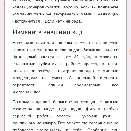
выставки, театры, собрания любителей кошек или
коллекционеров фиалок. Хорошо, если вы подберете
компанию таких же закоренелых мамаш, желающих
«встряхнуться». Если нет - не беда.
Измените внешний вид
Наверняка вы читали правильные советы, как полезно
заниматься спортом после родов. Возможно видели
фото, улыбающихся во все 32 зуба, мамочек со
сплошными кубиками в районе пресса, а также
плакаты кинозвёзд в вечерних нарядах с милыми
младенцами на руках. С огромной степенью
вероятности одними просмотрами все
и ограничилось.
Поэтому гардероб большинства женщин с детьми
«застрял» на моде года родов, фигура требует
серьезной работы, волосы – укладки, руки –
приличного маникюра. Все вместе это совершенно не
добавляет уверенности в себе. Особенно при