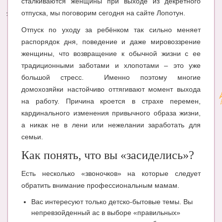
сталкиваются женщины при выходе из декретного
отпуска, мы поговорим сегодня на сайте Лопотун.
Энциклопедия
Отпуск по уходу за ребёнком так сильно меняет
МАМИНА БИБЛИОТЕКА
распорядок дня, поведение и даже мировоззрение
женщины, что возвращение к обычной жизни с ее
Имена. Святцы
традиционными заботами и хлопотами – это уже
Энциклопедия беременных
большой стресс. Именно поэтому многие
домохозяйки настойчиво оттягивают момент выхода
Мамина энциклопедия
на работу. Причина кроется в страхе перемен,
СЕРВИСЫ И ПРИЛОЖЕНИЯ
кардинального изменения привычного образа жизни,
а никак не в лени или нежелании заработать для
Сервис. Оценка роста и веса ребенка
семьи.
Приложения для Android
Как понять, что вы «засиделись»?
Полезные ссылки
Есть несколько «звоночков» на которые следует
обратить внимание профессиональным мамам.
Опросы
Вас интересуют только детско-бытовые темы. Вы
НОВОСТИ ЛОПОТУНА
непревзойденный ас в выборе «правильных»