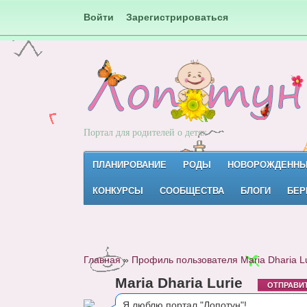
Войти
Зарегистрироваться
Портал для родителей о детях
ПЛАНИРОВАНИЕ
РОДЫ
НОВОРОЖДЕНН
КОНКУРСЫ
СООБЩЕСТВА
БЛОГИ
БЕР
Главная
»
Профиль пользователя Maria Dharia Lu
Maria Dharia Lurie
ОТПРАВИ
Я люблю портал "Лопотун"!