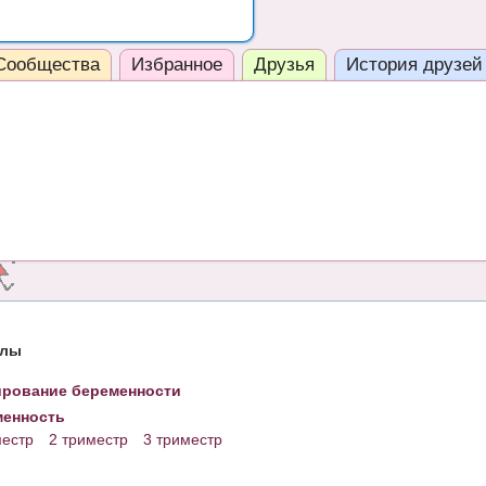
Сообщества
Избранное
Друзья
История друзей
елы
рование беременности
енность
местр
2 триместр
3 триместр