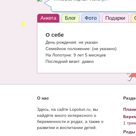
Анкета
Блог
Фото
Подарки
О себе
День рождения:
не указан
Семейное положение:
(не указано)
На Лопотуне:
9 лет 5 месяцев
Последний визит:
давно
О нас
Разд
Здесь, на сайте Lopotun.ru, вы
Плани
найдёте много интересного о
Берем
беременности и родах, а также о
1 три
развитии и воспитании детей.
Роды