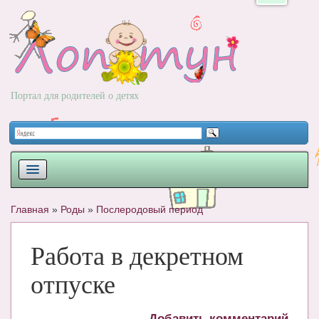
Портал для родителей о детях
ПЛАНИРОВАНИЕ
Главная
»
Роды
»
Послеродовый период
РОДЫ
Работа в декретном
НОВОРОЖДЕННЫЙ
отпуске
РАЗВИТИЕ
ВОПРОС-ОТВЕТ
Добавить комментарий