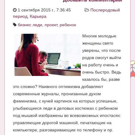
ЧАТ
1 сентября 2015 г., 7:36:45
Послеродовый
период
,
Карьера
КНИГИ
бизнес леди
,
проект
,
ребенок
Рекомендовано
Многие молодые
Сказки
женщины свято
уверены, что после
ПСИХОЛОГИЯ
родов смогут выйти
на работу очень и
ЗДОРОВЬЕ
очень быстро. Ведь
МОДА И КРАСОТА
казалось бы, разве
это сложно? Наивного оптимизма добавляют
КОНКУРСЫ
современные журналы, пронизанные духом
СООБЩЕСТВА
феминизма, с кучей картинок на которых успешные,
улыбающиеся леди в деловых костюмах с ребенком
БЛОГИ
под мышкой изображены во всевозможных ипостасях:
БЕРЕМЕННОСТЬ
управляющие дорогой машиной, печатающие на
компьютере, разговаривающие по телефону и пр.
Календарь беременности