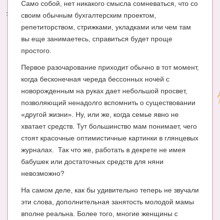
Само собой, нет никакого смысла сомневаться, что со
своим обычным бухгалтерским проектом,
Энциклопедия
репетиторством, стрижками, укладками или чем там
МАМИНА БИБЛИОТЕКА
вы еще занимаетесь, справиться будет проще
простого.
Имена. Святцы
Первое разочарование приходит обычно в тот момент,
Энциклопедия беременных
когда бесконечная череда бессонных ночей с
новорожденным на руках дает небольшой просвет,
Мамина энциклопедия
позволяющий ненадолго вспомнить о существовании
СЕРВИСЫ И ПРИЛОЖЕНИЯ
«другой жизни». Ну, или же, когда семье явно не
хватает средств. Тут большинство мам понимает, чего
Сервис. Оценка роста и веса ребенка
стоят красочные оптимистичные картинки в глянцевых
Приложения для Android
журналах. Так что же, работать в декрете не имея
бабушек или достаточных средств для няни
Полезные ссылки
невозможно?
Опросы
На самом деле, как бы удивительно теперь не звучали
эти слова, дополнительная занятость молодой мамы
НОВОСТИ ЛОПОТУНА
вполне реальна. Более того, многие женщины с