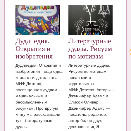
Дудлпедия.
Литературные
Открытия и
дудлы. Рисуем
изобретения
по мотивам
Дудлпедия. Открытия и
Литературные дудлы.
изобретения - еще одна
Рисуем по мотивам -
книга от издательства
новая книга
МИФ.Детство,
издательства
посвященная дудлам -
МИФ.Детство. Авторы -
машинальным и
Дженнифер Адамс и
бессмысленным
Элисон Оливер.
рисункам. Про другую
Дженнифер Адамс —
книгу мы рассказывали
писатель, редактор,
тут - Литературные
автор более двух
дудлы....
десятков книг, Э...