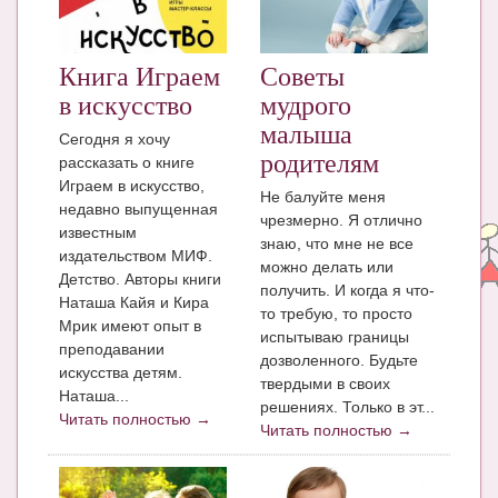
ЧАТ
КНИГИ
Книга Играем
Советы
в искусство
мудрого
Рекомендовано
малыша
Сегодня я хочу
Сказки
родителям
рассказать о книге
Играем в искусство,
Не балуйте меня
ПСИХОЛОГИЯ
недавно выпущенная
чрезмерно. Я отлично
известным
ЗДОРОВЬЕ
знаю, что мне не все
издательством МИФ.
можно делать или
Детство. Авторы книги
МОДА И КРАСОТА
получить. И когда я что-
Наташа Кайя и Кира
то требую, то просто
КОНКУРСЫ
Мрик имеют опыт в
испытываю границы
преподавании
дозволенного. Будьте
СООБЩЕСТВА
искусства детям.
твердыми в своих
Наташа...
решениях. Только в эт...
БЛОГИ
Читать полностью →
Читать полностью →
БЕРЕМЕННОСТЬ
Календарь беременности