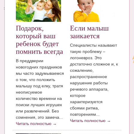
Энциклопедия
МАМИНА БИБЛИОТЕКА
Подарок,
Если малыш
Имена. Святцы
который ваш
заикается
ребенок будет
Энциклопедия беременных
Специалисты называют
помнить всегда
такую проблему –
Мамина энциклопедия
логоневроз. Это
В преддверии
достаточно сложное и, к
новогодних праздников
СЕРВИСЫ И ПРИЛОЖЕНИЯ
сожалению,
мы часто задумываемся
распространенное
Сервис. Оценка роста и веса ребенка
о том, что положить
нарушение работы
малышу под елку, тратя
речевого аппарата,
Приложения для Android
неописуемое
которое
количество времени на
характеризуется
Полезные ссылки
поиски лучших игрушек
сбоями ритма,
или развлечений. Без
Опросы
повторениям...
сомнения, это замеча...
Читать полностью →
Читать полностью →
НОВОСТИ ЛОПОТУНА