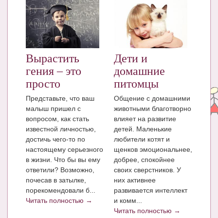
Блог Администратора
О проекте
Сотрудничество. Авторам
Вырастить
Дети и
гения – это
домашние
просто
питомцы
Представьте, что ваш
Общение с домашними
малыш пришел с
животными благотворно
вопросом, как стать
влияет на развитие
известной личностью,
детей. Маленькие
достичь чего-то по
любители котят и
настоящему серьезного
щенков эмоциональнее,
в жизни. Что бы вы ему
добрее, спокойнее
ответили? Возможно,
своих сверстников. У
почесав в затылке,
них активнее
порекомендовали б...
развивается интеллект
Читать полностью →
и комм...
Читать полностью →