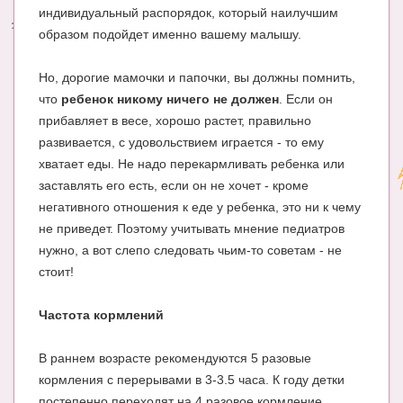
индивидуальный распорядок, который наилучшим
Энциклопедия
образом подойдет именно вашему малышу.
МАМИНА БИБЛИОТЕКА
Но, дорогие мамочки и папочки, вы должны помнить,
что
ребенок никому ничего не должен
. Если он
Имена. Святцы
прибавляет в весе, хорошо растет, правильно
Энциклопедия беременных
развивается, с удовольствием играется - то ему
хватает еды. Не надо перекармливать ребенка или
Мамина энциклопедия
заставлять его есть, если он не хочет - кроме
СЕРВИСЫ И ПРИЛОЖЕНИЯ
негативного отношения к еде у ребенка, это ни к чему
не приведет. Поэтому учитывать мнение педиатров
Сервис. Оценка роста и веса ребенка
нужно, а вот слепо следовать чьим-то советам - не
стоит!
Приложения для Android
Полезные ссылки
Частота кормлений
Опросы
В раннем возрасте рекомендуются 5 разовые
НОВОСТИ ЛОПОТУНА
кормления с перерывами в 3-3.5 часа. К году детки
постепенно переходят на 4 разовое кормление.