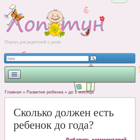
Портал для родителей о детях
ПЛАНИРОВАНИЕ
Главная
»
Развитие ребенка
»
до 1 месяца
РОДЫ
Сколько должен есть
НОВОРОЖДЕННЫЙ
ребенок до года?
РАЗВИТИЕ
ВОПРОС-ОТВЕТ
Добавить комментарий