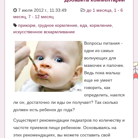
ЧАТ
7 июля 2012 г., 11:33:49
до 1 месяца
,
1 - 6
месяц
,
7 - 12 месяц
КНИГИ
прикорм
,
грудное кормление
,
еда
,
кормление
,
Рекомендовано
искусственное вскармливание
Сказки
Вопросы питания -
одни из самых
ПСИХОЛОГИЯ
волнующих для
мамочек и папочек.
ЗДОРОВЬЕ
Ведь пока малыш
МОДА И КРАСОТА
еще не умеет
говорить, как
КОНКУРСЫ
определить, наелся
СООБЩЕСТВА
ли он, достаточно ли еды он получает? Так сколько
должен есть ребенок до года?
БЛОГИ
Существуют рекомендации педиатров по количеству и
БЕРЕМЕННОСТЬ
частоте приемов пищи ребенком. Основываясь на
этих рекомендациях, вы можете составить свой
Календарь беременности