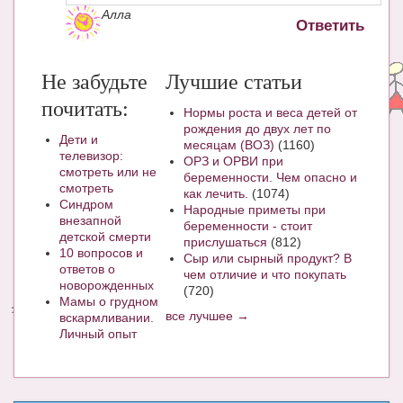
Алла
Ответить
Не забудьте
Лучшие статьи
почитать:
Нормы роста и веса детей от
рождения до двух лет по
Дети и
месяцам (ВОЗ)
(1160)
телевизор:
ОРЗ и ОРВИ при
смотреть или не
беременности. Чем опасно и
смотреть
как лечить.
(1074)
Синдром
Народные приметы при
внезапной
беременности - стоит
детской смерти
прислушаться
(812)
10 вопросов и
Сыр или сырный продукт? В
ответов о
чем отличие и что покупать
новорожденных
(720)
Мамы о грудном
все лучшее →
вскармливании.
Личный опыт