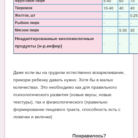
Фруктовое пюре
5-40
60
70
Творожок
10-40
40
40
Желток, шт
-
-
0,25
Рыбное пюре
-
-
-
Мясное пюре
-
5-30
30
Неадаптированные кисломолочные
-
-
-
продукты (н-р,кефир)
Даже если вы на грудном естественно вскармливании,
прикорм ребенку давать нужно. Хотя бы в малых
количествах. Это необходимо как для правильного
психологического развития (новые вкусы, новые
текстуры), так и физиологического (правильно
формирование пищевого тракта, способность есть с
ложечки и вилочки)
Понравилось?