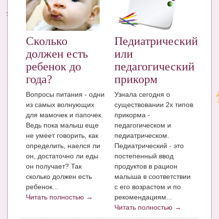
Энциклопедия
МАМИНА БИБЛИОТЕКА
Педиатрический
Сколько
или
должен есть
Имена. Святцы
педагогический
ребенок до
Энциклопедия беременных
прикорм
года?
Мамина энциклопедия
Узнала сегодня о
Вопросы питания - одни
существовании 2х типов
из самых волнующих
СЕРВИСЫ И ПРИЛОЖЕНИЯ
прикорма -
для мамочек и папочек.
педагогическом и
Ведь пока малыш еще
Сервис. Оценка роста и веса ребенка
педиатрическом.
не умеет говорить, как
Педиатрический - это
определить, наелся ли
Приложения для Android
постепенный ввод
он, достаточно ли еды
продуктов в рацион
он получает? Так
Полезные ссылки
малыша в соответствии
сколько должен есть
Опросы
с его возрастом и по
ребенок...
рекомендациям...
Читать полностью →
НОВОСТИ ЛОПОТУНА
Читать полностью →