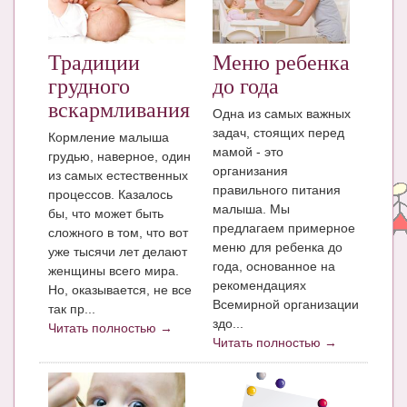
ЧАТ
КНИГИ
Традиции
Меню ребенка
грудного
до года
Рекомендовано
вскармливания
Одна из самых важных
Сказки
задач, стоящих перед
Кормление малыша
мамой - это
грудью, наверное, один
ПСИХОЛОГИЯ
организания
из самых естественных
правильного питания
процессов. Казалось
ЗДОРОВЬЕ
малыша. Мы
бы, что может быть
предлагаем примерное
МОДА И КРАСОТА
сложного в том, что вот
меню для ребенка до
уже тысячи лет делают
КОНКУРСЫ
года, основанное на
женщины всего мира.
рекомендациях
Но, оказывается, не все
СООБЩЕСТВА
Всемирной организации
так пр...
здо...
Читать полностью →
БЛОГИ
Читать полностью →
БЕРЕМЕННОСТЬ
Календарь беременности