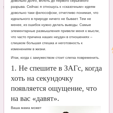
довольно долго, вплоть до первого серьезного
разрыва. Сейчас я отношусь к «сказочным» идеям
Энциклопедия
довольно таки философски, отчетливо понимая, что
МАМИНА БИБЛИОТЕКА
идеального в природе ничего не бывает. Тем не
менее, из ошибок нужно делать выводы. Самые
Имена. Святцы
элементарные размышления привели меня к мысли,
что часто причина наших неудач в отношениях –
Энциклопедия беременных
слишком большая спешка и неготовность к
Мамина энциклопедия
изменениям в жизни.
СЕРВИСЫ И ПРИЛОЖЕНИЯ
Итак, когда с замужеством стоит слегка повременить.
1. Не спешите в ЗАГс, когда
Сервис. Оценка роста и веса ребенка
хоть на секундочку
Приложения для Android
Полезные ссылки
появляется ощущение, что
Опросы
на вас «давят».
НОВОСТИ ЛОПОТУНА
Ваша мама может