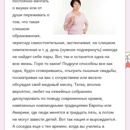
постоянно мечтать
Блог Администратора
о внуках или от
О проекте
души переживать о
том, что такая
Сотрудничество. Авторам
слишком
образованная,
чересчур самостоятельная, застенчивая, не слишком
симпатичная и т. д. дочь (нужное подчеркнуть) никогда
не найдет себе пары. Вот, так и останется одна на
всю жизнь. Горе то какое! Подруги способны все как
одна, будто сговорившись, отыграть пышные свадьбы,
посматривая на вас с сочувствием или весело
обсуждая свой медовый месяц. Тетка, вполне
вероятно, любит на семейных собраниях
дискутировать по поводу современных нравов,
навязанных новомодными традициями Европы или
Америки, где люди женятся в тридцать пять, а потом
не могут завести детей. Вот так нация и вырождается.
А соседка еще с тех времен, когда вы учились в