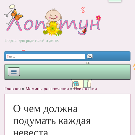
Портал для родителей о детях
ПЛАНИРОВАНИЕ
Главная
»
Мамины развлечения
»
Психология
РОДЫ
О чем должна
НОВОРОЖДЕННЫЙ
подумать каждая
РАЗВИТИЕ
невеста
ВОПРОС-ОТВЕТ