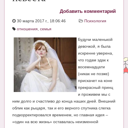
ЧАТ
Добавить комментарий
КНИГИ
30 марта 2017 г., 18:06:46
Психология
отношения
,
семья
Рекомендовано
Будучи маленькой
Сказки
девочкой, я была
ПСИХОЛОГИЯ
искренне уверена,
что годам эдак к
ЗДОРОВЬЕ
восемнадцати
МОДА И КРАСОТА
(никак не позже)
прискачет на коне
КОНКУРСЫ
прекрасный принц
и проживем мы с
СООБЩЕСТВА
ним долго и счастливо до конца наших дней. Внешний
БЛОГИ
облик как рыцаря, так и его верного спутника слегка
подкорректировался временем, но главная идея –
БЕРЕМЕННОСТЬ
«один на всю жизнь» оставалась неизменной
Календарь беременности