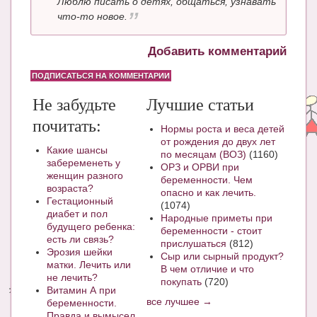
Люблю писать о детях, общаться, узнавать
что-то новое.
Добавить комментарий
ПОДПИСАТЬСЯ НА КОММЕНТАРИИ
Не забудьте
Лучшие статьи
почитать:
Нормы роста и веса детей
от рождения до двух лет
Какие шансы
по месяцам (ВОЗ)
(1160)
забеременеть у
ОРЗ и ОРВИ при
женщин разного
беременности. Чем
возраста?
опасно и как лечить.
Гестационный
(1074)
диабет и пол
Народные приметы при
будущего ребенка:
беременности - стоит
есть ли связь?
прислушаться
(812)
Эрозия шейки
Сыр или сырный продукт?
матки. Лечить или
В чем отличие и что
не лечить?
покупать
(720)
Витамин А при
все лучшее →
беременности.
Правда и вымысел