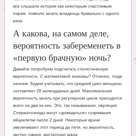
все слышали истории как некоторым счастливым
Энциклопедия
парам повезло зачать младенца буквально с одного
раза.
МАМИНА БИБЛИОТЕКА
А какова, на самом деле,
Имена. Святцы
вероятность забеременеть в
Энциклопедия беременных
«первую брачную» ночь?
Мамина энциклопедия
СЕРВИСЫ И ПРИЛОЖЕНИЯ
Давайте попробуем подсчитать статистическую
вероятность. С математикой знакомы? Отлично, тогда
Сервис. Оценка роста и веса ребенка
начнем. Будем учитывать, что средний цикл женщины
составляет 28 календарных дней. Максимальная
Приложения для Android
вероятность зачать при регулярном цикле приходится
Полезные ссылки
всего на два из них. Это, так называемая, овуляция.
Сперматозоиды могут «дожидаться» созревания
Опросы
яйцеклетки около 2 дней. Некоторые врачи
НОВОСТИ ЛОПОТУНА
увеличивают этот период до пяти, но вероятность,
честно говоря, достаточно мала.