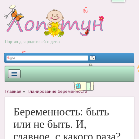
Портал для родителей о детях
ПЛАНИРОВАНИЕ
Главная
»
Планирование беременности
РОДЫ
Беременность: быть
НОВОРОЖДЕННЫЙ
или не быть. И,
РАЗВИТИЕ
главное, с какого раза?
ВОПРОС-ОТВЕТ