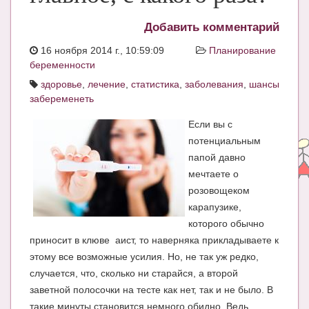
ЧАТ
Добавить комментарий
КНИГИ
16 ноября 2014 г., 10:59:09
Планирование
беременности
Рекомендовано
здоровье
,
лечение
,
статистика
,
заболевания
,
шансы
Сказки
забеременеть
ПСИХОЛОГИЯ
Если вы с
потенциальным
ЗДОРОВЬЕ
папой давно
мечтаете о
МОДА И КРАСОТА
розовощеком
КОНКУРСЫ
карапузике,
которого обычно
СООБЩЕСТВА
приносит в клюве аист, то наверняка прикладываете к
БЛОГИ
этому все возможные усилия. Но, не так уж редко,
случается, что, сколько ни старайся, а второй
БЕРЕМЕННОСТЬ
заветной полосочки на тесте как нет, так и не было. В
такие минуты становится немного обидно. Ведь
Календарь беременности