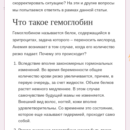
скорректировать ситуацию? На эти и другие вопросы
мы попытаемся ответить в рамках данной статьи.
Энциклопедия
Что такое гемоглобин
МАМИНА БИБЛИОТЕКА
Имена. Святцы
Гемоглобином называется белок, содержащийся в
эритроцитах, задача которого – переносить кислород.
Энциклопедия беременных
Анемия возникает в том случае, когда его количество
резко падает. Почему это происходит?
Мамина энциклопедия
Вследствие вполне закономерных гормональных
СЕРВИСЫ И ПРИЛОЖЕНИЯ
изменений. Во время беременности общее
количество крови резко увеличивается, причем, в
Сервис. Оценка роста и веса ребенка
первую очередь, за счет жидкости. Объем белков
Приложения для Android
растет немного медленнее. В этом случае
самочувствие будущей мамы не изменяется.
Полезные ссылки
Внешний вид волос, ногтей, кожи вполне
удовлетворительны. Со временем это состояние,
Опросы
которое еще называют гидермией, проходит само
собой.
НОВОСТИ ЛОПОТУНА