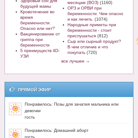
Здоровый сон для
месяцам (ВОЗ)
(1160)
будущей мамы
ОРЗ и ОРВИ при
Кровотечение во
беременности. Чем опасно
время
и как лечить.
(1074)
беременности.
Народные приметы при
Опасно или нет?
беременности - стоит
Вакцинирование от
прислушаться
(812)
гриппа при
Сыр или сырный продукт?
беременности
В чем отличие и что
5 преимуществ 4D-
покупать
(720)
УЗИ
все лучшее →
ПРЯМОЙ ЭФИР
Понравилось: Позы для зачатия мальчика или
девочки
гость
Понравилось: Домашний аборт
гость