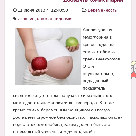
ЧАТ
11 июня 2013 г., 12:40:50
Беременность
лечение
,
анемия
,
гидермия
КНИГИ
Анализ уровня
Рекомендовано
гемоглобина в
Сказки
крови – один из
самых любимых
ПСИХОЛОГИЯ
среди гинекологов.
ЗДОРОВЬЕ
Это и
неудивительно,
МОДА И КРАСОТА
ведь данный
показатель
КОНКУРСЫ
свидетельствует о том, получают ли малыш и его
СООБЩЕСТВА
мама достаточное количество кислорода. В то же
время самим беременным женщинам он всегда
БЛОГИ
доставляет огромное беспокойство. Насколько опасен
БЕРЕМЕННОСТЬ
недостаток гемоглобина, каким должен быть его
оптимальный уровень, что делать, чтобы
Календарь беременности