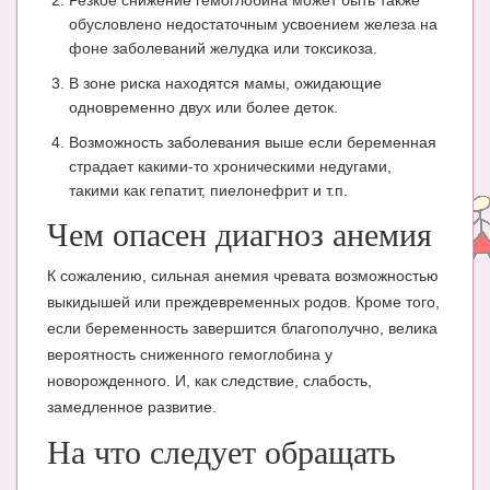
Резкое снижение гемоглобина может быть также
Блог Администратора
обусловлено недостаточным усвоением железа на
фоне заболеваний желудка или токсикоза.
О проекте
В зоне риска находятся мамы, ожидающие
Сотрудничество. Авторам
одновременно двух или более деток.
Возможность заболевания выше если беременная
страдает какими-то хроническими недугами,
такими как гепатит, пиелонефрит и т.п.
Чем опасен диагноз анемия
К сожалению, сильная анемия чревата возможностью
выкидышей или преждевременных родов. Кроме того,
если беременность завершится благополучно, велика
вероятность сниженного гемоглобина у
новорожденного. И, как следствие, слабость,
замедленное развитие.
На что следует обращать