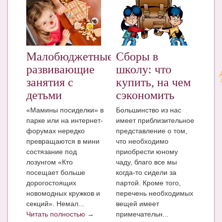
Малобюджетные
Сборы в
развивающие
школу: что
занятия с
купить, на чем
детьми
сэкономить
«Мамины посиделки» в
Большинство из нас
парке или на интернет-
имеет приблизительное
форумах нередко
представление о том,
превращаются в мини
что необходимо
состязание под
приобрести юному
лозунгом «Кто
чаду, благо все мы
посещает больше
когда-то сидели за
дорогостоящих
партой. Кроме того,
новомодных кружков и
перечень необходимых
секций». Немал...
вещей имеет
Читать полностью →
примечательн...