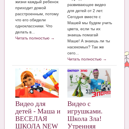
жизни каждый ребенок
Блог Администратора
развивающее видео
приходит домой
для детей от 2 лет.
О проекте
расстроенным, потому
Сегодня вместе с
что его обидели
Машей мы будем учить
Сотрудничество. Авторам
одноклассники. Что
цвета, если ты их
делать в...
знаешь помагай
Читать полностью →
Маше! А знаешь ли ты
насекомых? Так же
сего...
Читать полностью →
Видео для
Видео с
детей - Маша и
игрушками.
ВЕСЕЛАЯ
Школа Зла!
ШКОЛА NEW
Утренняя