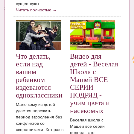
существуют...
Читать полностью →
Энциклопедия
МАМИНА БИБЛИОТЕКА
Имена. Святцы
Энциклопедия беременных
Что делать,
Видео для
Мамина энциклопедия
если над
детей - Веселая
СЕРВИСЫ И ПРИЛОЖЕНИЯ
вашим
Школа с
ребенком
Машей ВСЕ
Сервис. Оценка роста и веса ребенка
издеваются
СЕРИИ
Приложения для Android
одноклассники
ПОДРЯД -
учим цвета и
Полезные ссылки
Мало кому из детей
насекомых
удается пережить
Опросы
период взросления без
Веселая школа с
конфликтов со
НОВОСТИ ЛОПОТУНА
Машей все серии
сверстниками. Хот раз в
подряд - это