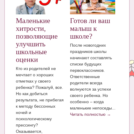
ЧАТ
КНИГИ
Маленькие
Готов ли ваш
хитрости,
малыш к
Рекомендовано
позволяющие
школе?
Сказки
улучшить
После новогодних
школьные
праздников школы
ПСИХОЛОГИЯ
начинают составлять
оценки
списки будущих
ЗДОРОВЬЕ
Кто из родителей не
первоклассников.
мечтает о хороших
МОДА И КРАСОТА
Ответственные
отметках у своего
родители всегда
ребенка? Пожалуй, все.
КОНКУРСЫ
волнуются за успехи
Но как добиться
своего ребенка. Но
СООБЩЕСТВА
результата, не прибегая
особенно – когда
к методу бессонных
маленькие непоседы...
БЛОГИ
ночей и
Читать полностью →
психологическому
БЕРЕМЕННОСТЬ
прессингу?
Оказывается,
Календарь беременности