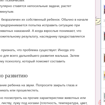
меет психических
улярно ставятся непосильные задачи, растет
амкнутым.
м безразличен их собственный ребенок. Обычно в начале
3
 предпринимается попытка исправить ситуацию при
кватных наказаний. А когда взрослые понимают, что
ложительному результату, наследнику предоставляется
признать, что проблема существует. Иногда это
мо для всего дальнейшего развития малыша. Затем
му психологу, который поможет составить
по развитию
ание ребенка на звуки. Попросите закрыть глаза и
ирикать или прошелестеть.
но посмотреть на прочие характеристики животных или
 листву, лужу под ногами (плотность, температура, цвет,