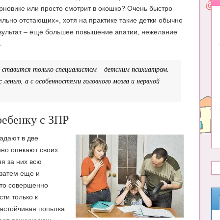
ерновике или просто смотрит в окошко? Очень быстро
льно отстающих», хотя на практике такие детки обычно
езультат – еще большее повышение апатии, нежелание
.
я ставится только специалистом – детским психиатром.
с ленью, а с особенностями головного мозга и нервной
ребенку с ЗПР
адают в две
но опекают своих
я за них всю
затем еще и
это совершенно
ти только к
настойчивая попытка