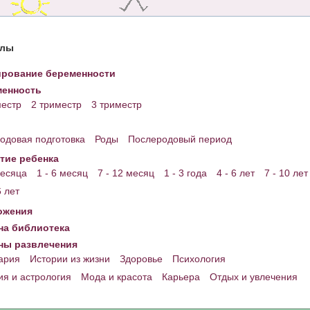
елы
рование беременности
енность
местр
2 триместр
3 триместр
одовая подготовка
Роды
Послеродовый период
тие ребенка
месяца
1 - 6 месяц
7 - 12 месяц
1 - 3 года
4 - 6 лет
7 - 10 лет
6 лет
ожения
а библиотека
ны развлечения
ария
Истории из жизни
Здоровье
Психология
ия и астрология
Мода и красота
Карьера
Отдых и увлечения