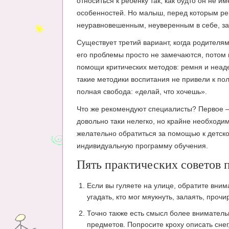
относиться к ребенку так, как будто он не и
особенностей. Но малыш, перед которым рег
неуравновешенным, неуверенным в себе, з
Существует третий вариант, когда родителя
его проблемы просто не замечаются, потом
помощи критических методов: ремня и неаде
такие методики воспитания не привели к по
полная свобода: «делай, что хочешь».
Что же рекомендуют специалисты? Первое – 
довольно таки нелегко, но крайне необходи
желательно обратиться за помощью к детско
индивидуальную программу обучения.
Пять практических советов 
Если вы гуляете на улице, обратите вним
угадать, кто мог мяукнуть, залаять, проч
Точно также есть смысл более вниматель
предметов. Попросите кроху описать снег,