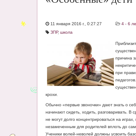
11 января 2016 г., 0:27:27
4 - 6 ле
ЗПР
,
школа
Приблизит
существен
причина з
некритиче
при прави
педагогов
существен
крохи.
Обычно «первые звоночки» дают знать о себ
начинают сидеть, ходить, разговаривать. В
не могут долго концентрироваться на играх
незамеченным для родителей вплоть до само
Ученики волей-неволей должны усвоить базов