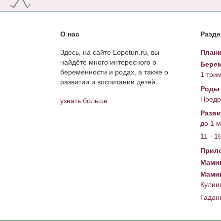
О нас
Разд
Здесь, на сайте Lopotun.ru, вы
Плани
найдёте много интересного о
Берем
беременности и родах, а также о
1 три
развитии и воспитании детей.
Роды
Предр
узнать больше
Разви
до 1 
11 - 1
Прил
Мамин
Мами
Кулин
Гадан