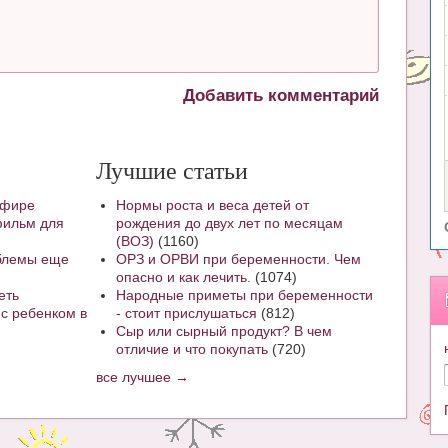
Добавить комментарий
Лучшие статьи
эфире
Нормы роста и веса детей от
тфильм для
рождения до двух лет по месяцам
(ВОЗ)
(1160)
облемы еще
ОРЗ и ОРВИ при беременности. Чем
опасно и как лечить.
(1074)
еть
Народные приметы при беременности
 с ребенком в
- стоит прислушаться
(812)
Сыр или сырный продукт? В чем
отличие и что покупать
(720)
все лучшее →