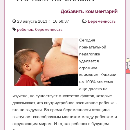
ЧАТ
Добавить комментарий
КНИГИ
23 августа 2013 г., 16:58:37
Беременность
ребенок
,
беременность
Рекомендовано
Сегодня
Сказки
пренатальной
ПСИХОЛОГИЯ
педагогике
уделяется
ЗДОРОВЬЕ
огромное
МОДА И КРАСОТА
внимание. Конечно,
на 100% эта тема
КОНКУРСЫ
еще далеко не
изучена, но существует множество фактов, которые
СООБЩЕСТВА
доказывают, что внутриутробное воспитание ребенка -
БЛОГИ
это не выдумки. Во время беременности женщина
выступает своеобразным мостиком между ребенком и
БЕРЕМЕННОСТЬ
окружающим миром. И то, как ребенок в будущем
Календарь беременности