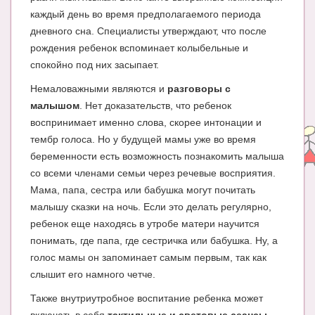
Блог Администратора
каждый день во время предполагаемого периода
дневного сна. Специалисты утверждают, что после
О проекте
рождения ребенок вспоминает колыбельные и
Сотрудничество. Авторам
спокойно под них засыпает.
Немаловажными являются и
разговоры с
малышом
. Нет доказательств, что ребенок
воспринимает именно слова, скорее интонации и
тембр голоса. Но у будущей мамы уже во время
беременности есть возможность познакомить малыша
со всеми членами семьи через речевые восприятия.
Мама, папа, сестра или бабушка могут почитать
малышу сказки на ночь. Если это делать регулярно,
ребенок еще находясь в утробе матери научится
понимать, где папа, где сестричка или бабушка. Ну, а
голос мамы он запоминает самым первым, так как
слышит его намного четче.
Также внутриутробное воспитание ребенка может