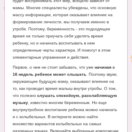
будет воспринимать этот мир, всецело зависит от
мамы. Многие специалисты убеждены, что основную
Энциклопедия
массу информации, которая оказывает влияние на
МАМИНА БИБЛИОТЕКА
формирование личности, мы получаем именно в
утробе. Поэтому, беременность - это подходящее
Имена. Святцы
время не только приучать себя уделять время
ребенку, но и начинать воспитывать в нем
Энциклопедия беременных
определенные черты характера. И помогут в этом
Мамина энциклопедия
элементарные упражнения и действия.
СЕРВИСЫ И ПРИЛОЖЕНИЯ
Первое, о чем не стоит забывать, что уже
начиная с
16 недель ребенок может слышать
. Поэтому звуки,
Сервис. Оценка роста и веса ребенка
окружающие будущую маму, оказывают влияние на
то, как проводит время малыш внутри утробы. О том,
Приложения для Android
что полезно
слушать спокойную, расслабляющую
Полезные ссылки
музыку
, известно многим беременным. Но еще
внутриутробное воспитание ребенка можно начинать
Опросы
и с колыбельных. В интернете можно найти
НОВОСТИ ЛОПОТУНА
множество вариантов колыбельных на самых
различных языках. Включайте выбранные композиции