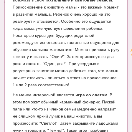
включать в себя
тактильные и световые сеансы
.
Прикосновение к животику мамы - это важный момент
в развитии малыша. Ребенок очень хорошо на это
реагирует и отзывается. Особенно это ощущается,
когда мама уже чувствует шевеления ребенка.
Некоторые курсы для будущих родителей
рекомендуют использовать тактильные ощущения для
обучения малыша математике! Можно приложить руку
к животу и сказать: “Один!”. Затем прикоснуться два
раза и сказать: “Один, два!”. При усердных и
регулярных занятиях можно добиться того, что малыш
начнет отвечать - пинаться в ответ на прикосновение
1 или 2 раза соответственно!
Не менее интересной является
игра со светом
. В
этом поможет обычный карманный фонарик. Пускай
папа или кто-то из членов семьи медленно направит
не слишком яркий лучик на ваш животик, а вы
произносите: “Светло!”. Затем закрывайте ладошками
лучик и говорите: “Темно!”. Такая игра позабавит