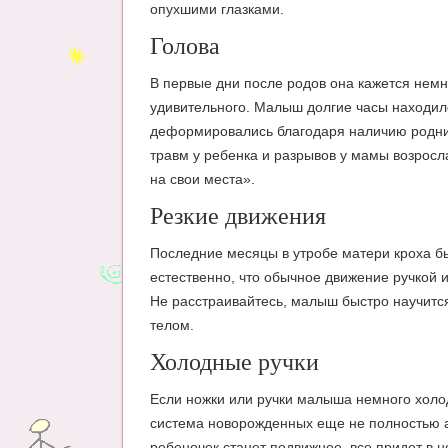
опухшими глазками.
Голова
В первые дни после родов она кажется немн
удивительного. Малыш долгие часы находилс
деформировались благодаря наличию роднич
травм у ребенка и разрывов у мамы возросла
на свои места».
Резкие движения
Последние месяцы в утробе матери кроха бы
естественно, что обычное движение ручкой 
Не расстраивайтесь, малыш быстро научитс
телом.
Холодные ручки
Если ножки или ручки малыша немного холод
система новорожденных еще не полностью а
ребеночек станет подвижнее, все придет в н