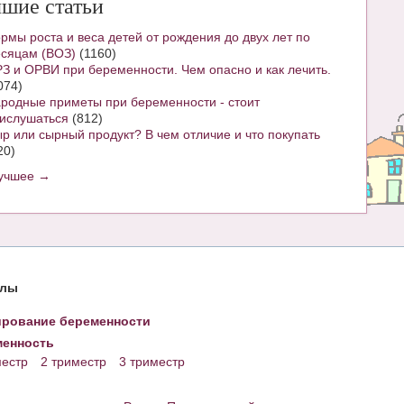
шие статьи
рмы роста и веса детей от рождения до двух лет по
сяцам (ВОЗ)
(1160)
З и ОРВИ при беременности. Чем опасно и как лечить.
074)
родные приметы при беременности - стоит
ислушаться
(812)
р или сырный продукт? В чем отличие и что покупать
20)
лучшее →
елы
рование беременности
енность
местр
2 триместр
3 триместр