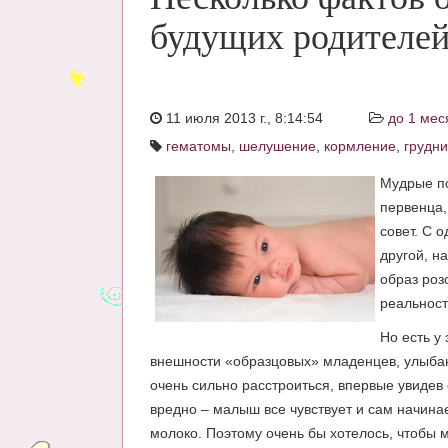
будущих родителе
11 июля 2013 г., 8:14:54
до 1 мес
гематомы
,
шелушение
,
кормление
,
грудни
Мудрые п
первенца,
совет. С 
другой, н
образ роз
реальност
Но есть у
внешности «образцовых» младенцев, улыба
очень сильно расстроиться, впервые увидев 
вредно – малыш все чувствует и сам начинае
молоко. Поэтому очень бы хотелось, чтобы 