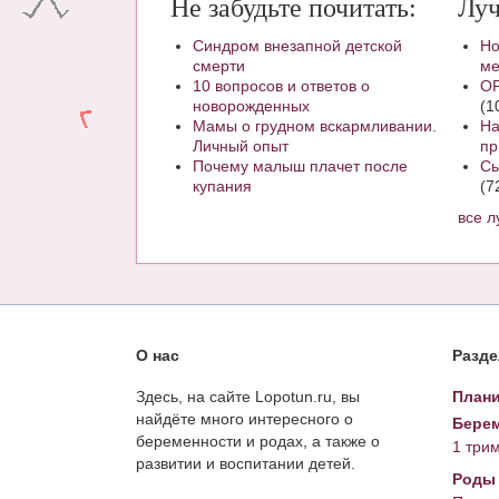
Не забудьте почитать:
Луч
Синдром внезапной детской
Но
смерти
ме
10 вопросов и ответов о
ОР
новорожденных
(1
Мамы о грудном вскармливании.
На
Личный опыт
пр
Почему малыш плачет после
Сы
купания
(7
все 
О нас
Разд
Здесь, на сайте Lopotun.ru, вы
Плани
найдёте много интересного о
Берем
беременности и родах, а также о
1 три
развитии и воспитании детей.
Роды