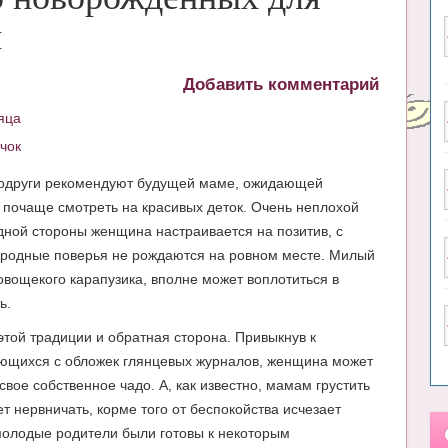
й
Добавить комментарий
яца
чок
одруги рекомендуют будущей маме, ожидающей
 почаще смотреть на красивых деток. Очень неплохой
одной стороны женщина настраивается на позитив, с
ародные поверья не рождаются на ровном месте. Милый
овощекого карапузика, вполне может воплотиться в
ь.
 этой традиции и обратная сторона. Привыкнув к
ющихся с обложек глянцевых журналов, женщина может
свое собственное чадо. А, как известно, мамам грустить
т нервничать, корме того от беспокойства исчезает
молодые родители были готовы к некоторым