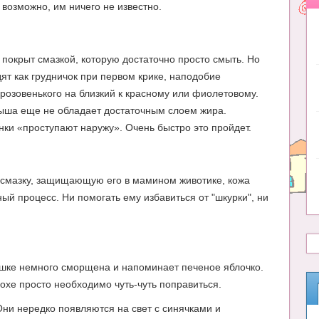
возможно, им ничего не известно.
 покрыт смазкой, которую достаточно просто смыть. Но
ят как грудничок при первом крике, наподобие
 розовенького на близкий к красному или фиолетовому.
лыша еще не обладает достаточным слоем жира.
ки «проступают наружу». Очень быстро это пройдет.
ю смазку, защищающую его в мамином животике, кожа
ый процесс. Ни помогать ему избавиться от "шкурки", ни
рдашке немного сморщена и напоминает печеное яблочко.
охе просто необходимо чуть-чуть поправиться.
Они нередко появляются на свет с синячками и