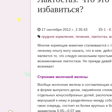
избавиться?
17 сентября 2012 г., 2:35:43
1 - 
грудное кормление
,
лечение
,
лактостаз
,
м
Многие кормящие мамочки сталкиваются с 
личному опыту могу сказать, что в нем, дей
является то, что следуя нескольким просты
возникновение лактостаза. Но прежде давай
возникает.
Строение молочной железы
Вообще молочная железа и составляющая ос
в форме выпуклого диска, окружённое слое
отдельных конусообразных долей, располож
верхушкой к нему и разделённых между собо
свою очередь, состоит из более крупных и б
диаметром 0,05—0,07 мм.