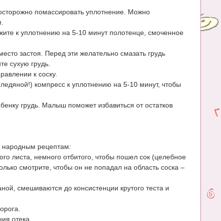
 осторожно помассировать уплотнение. Можно
.
ожите к уплотнению на 5-10 минут полотенце, смоченное
место застоя. Перед эти желательно смазать грудь
е сухую грудь.
правлении к соску.
ледяной!) компресс к уплотнению на 5-10 минут, чтобы
ебенку грудь. Малыш поможет избавиться от остатков
о народным рецептам:
ого листа, немного отбитого, чтобы пошел сок (целебное
олько смотрите, чтобы он не попадал на область соска –
аной, смешиваются до консистенции крутого теста и
орога.
ия отека.