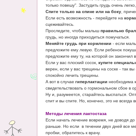
только повешу". Застудить грудь очень легко,
Спите только на спине или на боку
, прич
Если есть возможность - перейдите на
корм
сцеживайтесь.
Проследите, чтобы малыш
правильно брал
грудь, но иногда приходиться помучаться.
Меняйте грудь при кормлении
- если малы
предложите ему левую. Если ребенок покуша
предложите ему ту, на которой он закончил 
Если у вас плоский сосок,
купите специаль
верен, если у вас трещины на соске - так 
спокойно лечить трещины.
А вот в случае
гиперлактации
необходима к
свидетельствовать о гормональном сбое в о
Ну и, разумеется, старайтесь выспаться. О
спит и вы спите. Но, конечно, это не всегда
Методы лечения лактостаза
Если начать лечение вовремя, не доводя до 
раньше. Но если в течении двух дней все 
пробки, обратитесь к врачу.