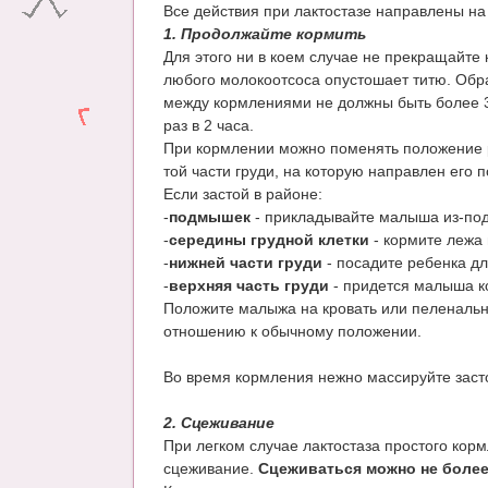
Все действия при лактостазе направлены на 
1. Продолжайте кормить
Для этого ни в коем случае не прекращайте
любого молокоотсоса опустошает титю. Обр
между кормлениями не должны быть более 3 
раз в 2 часа.
При кормлении можно поменять положение р
той части груди, на которую направлен его
Если застой в районе:
-
подмышек
- прикладывайте малыша из-под
-
середины грудной клетки
- кормите лежа н
-
нижней части груди
- посадите ребенка дл
-
верхняя часть груди
- придется малыша ко
Положите малыжа на кровать или пеленальн
отношению к обычному положении.
Во время кормления нежно массируйте засто
2. Сцеживание
При легком случае лактостаза простого кор
сцеживание.
Сцеживаться можно не более 