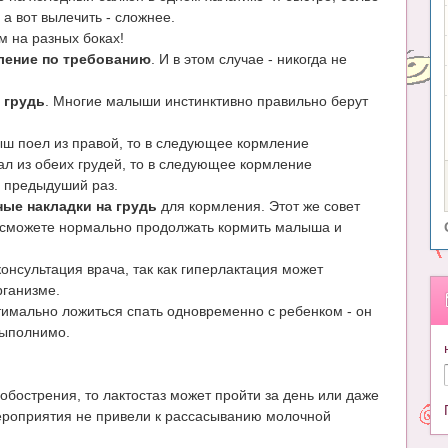
 а вот вылечить - сложнее.
ем на разных боках!
ление по требованию
. И в этом случае - никогда не
 грудь
. Многие малыши инстинктивно правильно берут
ш поел из правой, то в следующее кормление
л из обеих грудей, то в следующее кормление
в предыдуший раз.
ные накладки на грудь
для кормления. Этот же совет
вы сможете нормально продолжать кормить малыша и
онсультация врача, так как гиперлактация может
рганизме.
птимально ложиться спать одновременно с ребенком - он
 выполнимо.
обострения, то лактостаз может пройти за день или даже
мероприятия не привели к рассасыванию молочной