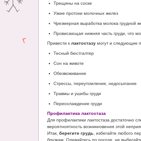
Трещины на соске
Узкие протоки молочных желез
Чрезмерная выработка молока грудной ж
Провисающая нижняя часть груди, что м
Привести к
лактостазу
могут и следующие 
Тесный бюстгалтер
Сон на животе
Обезвоживание
Стрессы, переутомление, недосыпание
Травмы и ушибы груди
Переохлаждение груди
Профилактика лактостаза
Для профилактики лактостаза достаточно с
вероятноятность возникновения этой неприя
Итак,
берегите грудь
, избегайте любого пе
блузкам. Одевайтесь по погоде, не выбегайт