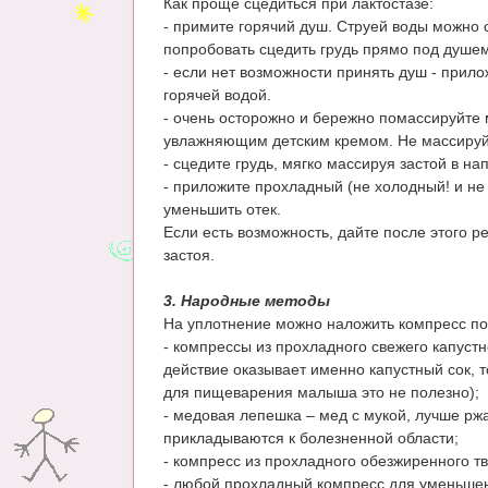
Как проще сцедиться при лактостазе:
- примите горячий душ. Струей воды можно
попробовать сцедить грудь прямо под душем
- если нет возможности принять душ - прил
горячей водой.
- очень осторожно и бережно помассируйте 
увлажняющим детским кремом. Не массируйт
- сцедите грудь, мягко массируя застой в на
- приложите прохладный (не холодный! и не 
уменьшить отек.
Если есть возможность, дайте после этого р
застоя.
3. Народные методы
На уплотнение можно наложить компресс п
- компрессы из прохладного свежего капустн
действие оказывает именно капустный сок, т
для пищеварения малыша это не полезно);
- медовая лепешка – мед с мукой, лучше рж
прикладываются к болезненной области;
- компресс из прохладного обезжиренного тв
- любой прохладный компресс для уменьшен