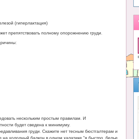
елезой (гиперлактация)
ожет препятствовать полному опорожнению груди.
причины:
ледовать нескольким простым правилам. И
тности будет сведена к минимуму.
редавливания груди. Скажите нет тесным бюстгалтерам и
е на холодный балкон в одном халатике "я быстро, белье