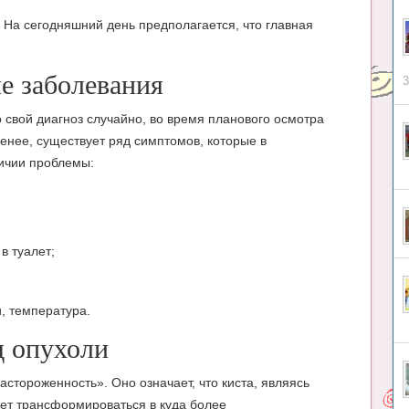
т. На сегодняшний день предполагается, что главная
е заболевания
3
свой диагноз случайно, во время планового осмотра
менее, существует ряд симптомов, которые в
личии проблемы:
в туалет;
, температура.
д опухоли
стороженность». Оно означает, что киста, являясь
ет трансформироваться в куда более