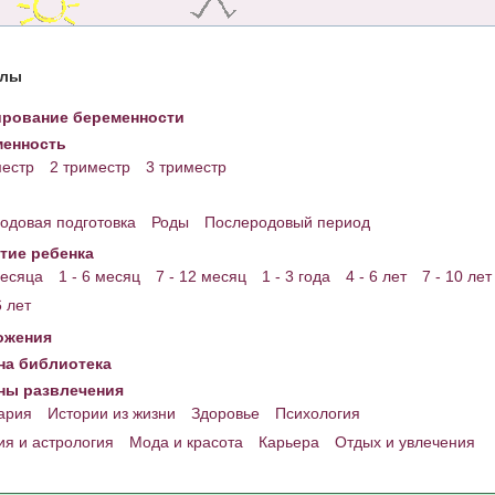
елы
рование беременности
енность
местр
2 триместр
3 триместр
одовая подготовка
Роды
Послеродовый период
тие ребенка
месяца
1 - 6 месяц
7 - 12 месяц
1 - 3 года
4 - 6 лет
7 - 10 лет
6 лет
ожения
а библиотека
ны развлечения
ария
Истории из жизни
Здоровье
Психология
ия и астрология
Мода и красота
Карьера
Отдых и увлечения