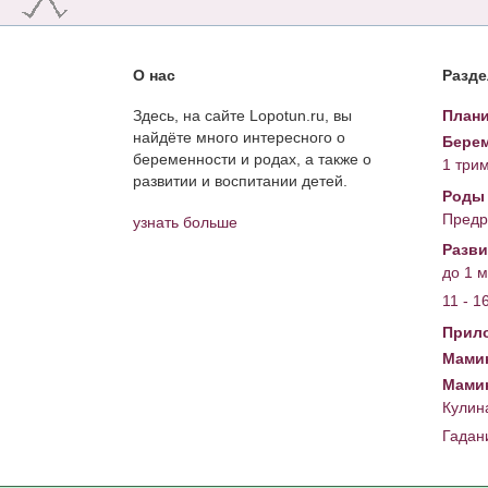
О нас
Разд
Здесь, на сайте Lopotun.ru, вы
Плани
найдёте много интересного о
Берем
беременности и родах, а также о
1 три
развитии и воспитании детей.
Роды
Предр
узнать больше
Разви
до 1 
11 - 1
Прил
Мамин
Мами
Кулин
Гадан