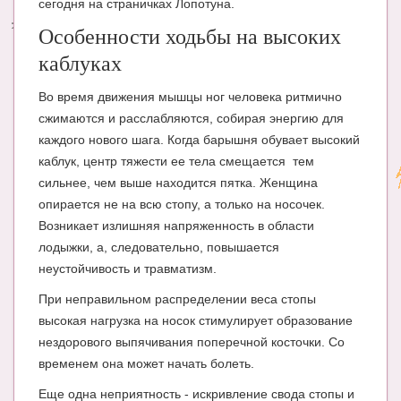
сегодня на страничках Лопотуна.
Энциклопедия
Особенности ходьбы на высоких
каблуках
МАМИНА БИБЛИОТЕКА
Во время движения мышцы ног человека ритмично
Имена. Святцы
сжимаются и расслабляются, собирая энергию для
Энциклопедия беременных
каждого нового шага. Когда барышня обувает высокий
каблук, центр тяжести ее тела смещается тем
Мамина энциклопедия
сильнее, чем выше находится пятка. Женщина
СЕРВИСЫ И ПРИЛОЖЕНИЯ
опирается не на всю стопу, а только на носочек.
Возникает излишняя напряженность в области
Сервис. Оценка роста и веса ребенка
лодыжки, а, следовательно, повышается
неустойчивость и травматизм.
Приложения для Android
При неправильном распределении веса стопы
Полезные ссылки
высокая нагрузка на носок стимулирует образование
Опросы
нездорового выпячивания поперечной косточки. Со
временем она может начать болеть.
НОВОСТИ ЛОПОТУНА
Еще одна неприятность - искривление свода стопы и