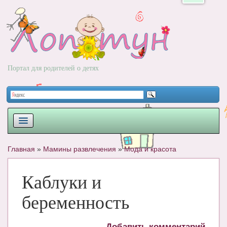
Портал для родителей о детях
ПЛАНИРОВАНИЕ
Главная
»
Мамины развлечения
»
Мода и красота
РОДЫ
Каблуки и
НОВОРОЖДЕННЫЙ
беременность
РАЗВИТИЕ
ВОПРОС-ОТВЕТ
Добавить комментарий