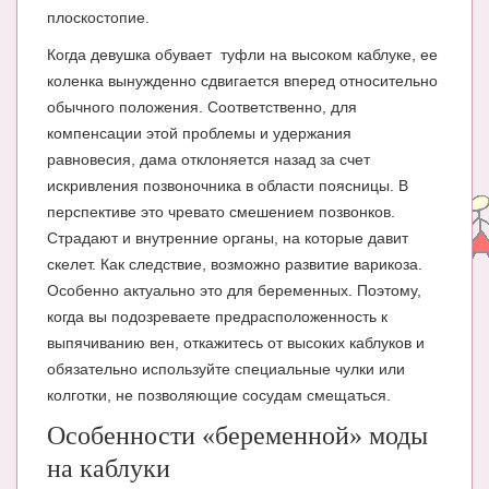
Блог Администратора
плоскостопие.
О проекте
Когда девушка обувает туфли на высоком каблуке, ее
коленка вынужденно сдвигается вперед относительно
Сотрудничество. Авторам
обычного положения. Соответственно, для
компенсации этой проблемы и удержания
равновесия, дама отклоняется назад за счет
искривления позвоночника в области поясницы. В
перспективе это чревато смешением позвонков.
Страдают и внутренние органы, на которые давит
скелет. Как следствие, возможно развитие варикоза.
Особенно актуально это для беременных. Поэтому,
когда вы подозреваете предрасположенность к
выпячиванию вен, откажитесь от высоких каблуков и
обязательно используйте специальные чулки или
колготки, не позволяющие сосудам смещаться.
Особенности «беременной» моды
на каблуки