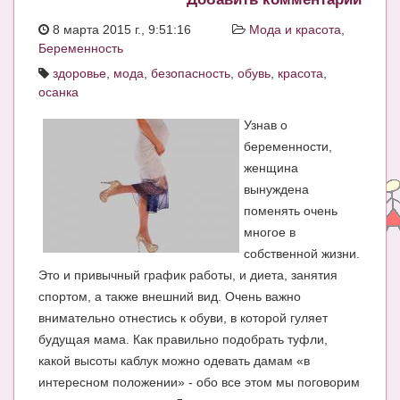
ЧАТ
8 марта 2015 г., 9:51:16
Мода и красота
,
Беременность
КНИГИ
здоровье
,
мода
,
безопасность
,
обувь
,
красота
,
Рекомендовано
осанка
Сказки
Узнав о
беременности,
ПСИХОЛОГИЯ
женщина
вынуждена
ЗДОРОВЬЕ
поменять очень
МОДА И КРАСОТА
многое в
собственной жизни.
КОНКУРСЫ
Это и привычный график работы, и диета, занятия
СООБЩЕСТВА
спортом, а также внешний вид. Очень важно
внимательно отнестись к обуви, в которой гуляет
БЛОГИ
будущая мама. Как правильно подобрать туфли,
какой высоты каблук можно одевать дамам «в
БЕРЕМЕННОСТЬ
интересном положении» - обо все этом мы поговорим
Календарь беременности