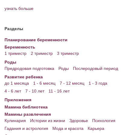
узнать больше
Энциклопедия
МАМИНА БИБЛИОТЕКА
Разделы
Имена. Святцы
Планирование беременности
Энциклопедия беременных
Беременность
1 триместр
2 триместр
3 триместр
Мамина энциклопедия
Роды
Предродовая подготовка
Роды
Послеродовый период
СЕРВИСЫ И ПРИЛОЖЕНИЯ
Развитие ребенка
Сервис. Оценка роста и веса ребенка
до 1 месяца
1 - 6 месяц
7 - 12 месяц
1 - 3 года
4 - 6 лет
7 - 10 лет
11 - 16 лет
Приложения для Android
Приложения
Полезные ссылки
Мамина библиотека
Мамины развлечения
Опросы
Кулинария
Истории из жизни
Здоровье
Психология
НОВОСТИ ЛОПОТУНА
Гадания и астрология
Мода и красота
Карьера