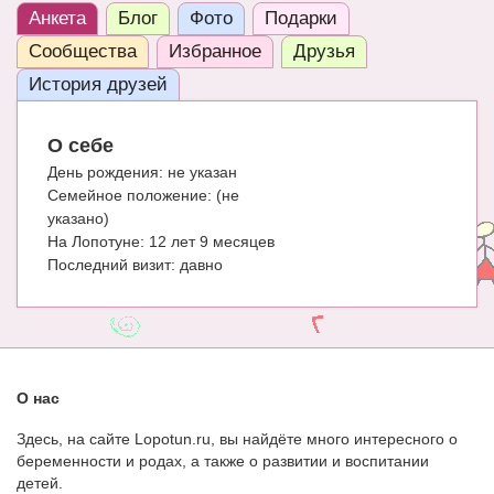
Анкета
Блог
Фото
Подарки
ЧАТ
Сообщества
Избранное
Друзья
КНИГИ
История друзей
Рекомендовано
О себе
Сказки
День рождения:
не указан
Семейное положение:
(не
ПСИХОЛОГИЯ
указано)
ЗДОРОВЬЕ
На Лопотуне:
12 лет 9 месяцев
Последний визит:
давно
МОДА И КРАСОТА
КОНКУРСЫ
СООБЩЕСТВА
О нас
БЛОГИ
Здесь, на сайте Lopotun.ru, вы найдёте много интересного о
БЕРЕМЕННОСТЬ
беременности и родах, а также о развитии и воспитании
детей.
Календарь беременности