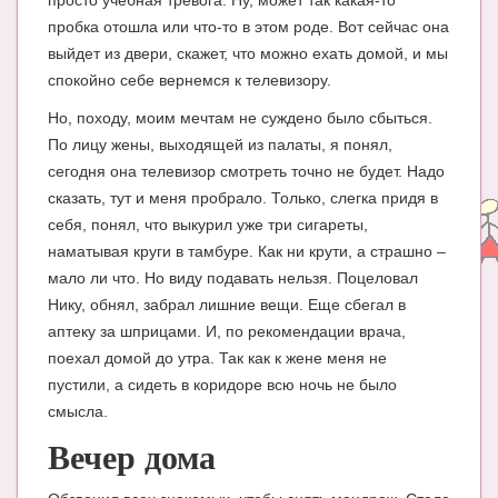
просто учебная тревога. Ну, может так какая-то
Блог Администратора
пробка отошла или что-то в этом роде. Вот сейчас она
О проекте
выйдет из двери, скажет, что можно ехать домой, и мы
спокойно себе вернемся к телевизору.
Сотрудничество. Авторам
Но, походу, моим мечтам не суждено было сбыться.
По лицу жены, выходящей из палаты, я понял,
сегодня она телевизор смотреть точно не будет. Надо
сказать, тут и меня пробрало. Только, слегка придя в
себя, понял, что выкурил уже три сигареты,
наматывая круги в тамбуре. Как ни крути, а страшно –
мало ли что. Но виду подавать нельзя. Поцеловал
Нику, обнял, забрал лишние вещи. Еще сбегал в
аптеку за шприцами. И, по рекомендации врача,
поехал домой до утра. Так как к жене меня не
пустили, а сидеть в коридоре всю ночь не было
смысла.
Вечер дома