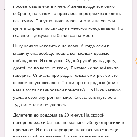
посоветовала ехать к ней. У жены вроде все было
Энциклопедия
собрано, но зачем-то пришлось перетряхивать опять
всю сумку. Попутно выяснилось, что мы не успели
МАМИНА БИБЛИОТЕКА
купить шприцы по списку из женской консультации. Но
Имена. Святцы
главное – документы были все на месте.
Энциклопедия беременных
Нику начало колотить еще дома. А когда сели в
машину она вообще пошла вся мелкой дрожью,
Мамина энциклопедия
побледнела. Я волнуюсь. Одной рукой руль держу,
другой ее по коленке глажу. Пытаюсь с женой как то
СЕРВИСЫ И ПРИЛОЖЕНИЯ
говорить. Сначала про роды, только смотрю, ее это
Сервис. Оценка роста и веса ребенка
совсем не успокаивает. Потом про ее родных (они к
нам в гости планировали приехать). Но Ника наглухо
Приложения для Android
ушла в свой внутренний мир. Каюсь, вытянуть ее от
Полезные ссылки
туда мне так и не удалось.
Долетели до роддома за 20 минут. На скорой
Опросы
наверное ехали бы час, не меньше. Жену отправили в
НОВОСТИ ЛОПОТУНА
приемное. Я стою в коридоре, надеюсь что это еще