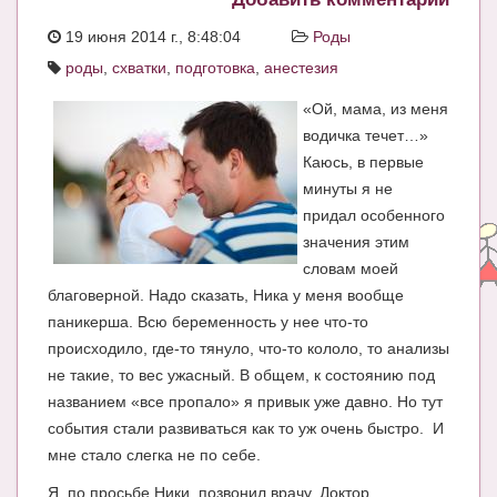
ЧАТ
19 июня 2014 г., 8:48:04
Роды
роды
,
схватки
,
подготовка
,
анестезия
КНИГИ
«Ой, мама, из меня
Рекомендовано
водичка течет…»
Сказки
Каюсь, в первые
минуты я не
ПСИХОЛОГИЯ
придал особенного
ЗДОРОВЬЕ
значения этим
словам моей
МОДА И КРАСОТА
благоверной. Надо сказать, Ника у меня вообще
паникерша. Всю беременность у нее что-то
КОНКУРСЫ
происходило, где-то тянуло, что-то кололо, то анализы
СООБЩЕСТВА
не такие, то вес ужасный. В общем, к состоянию под
названием «все пропало» я привык уже давно. Но тут
БЛОГИ
события стали развиваться как то уж очень быстро. И
БЕРЕМЕННОСТЬ
мне стало слегка не по себе.
Я, по просьбе Ники, позвонил врачу. Доктор
Календарь беременности