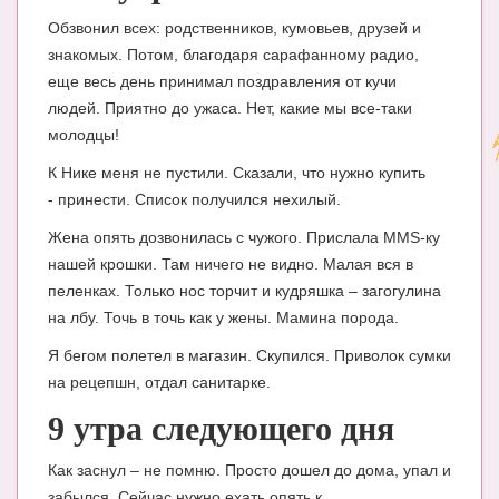
Обзвонил всех: родственников, кумовьев, друзей и
знакомых. Потом, благодаря сарафанному радио,
еще весь день принимал поздравления от кучи
людей. Приятно до ужаса. Нет, какие мы все-таки
молодцы!
К Нике меня не пустили. Сказали, что нужно купить
- принести. Список получился нехилый.
Жена опять дозвонилась с чужого. Прислала ММS-ку
нашей крошки. Там ничего не видно. Малая вся в
пеленках. Только нос торчит и кудряшка – загогулина
на лбу. Точь в точь как у жены. Мамина порода.
Я бегом полетел в магазин. Скупился. Приволок сумки
на рецепшн, отдал санитарке.
9 утра следующего дня
Как заснул – не помню. Просто дошел до дома, упал и
забылся. Сейчас нужно ехать опять к