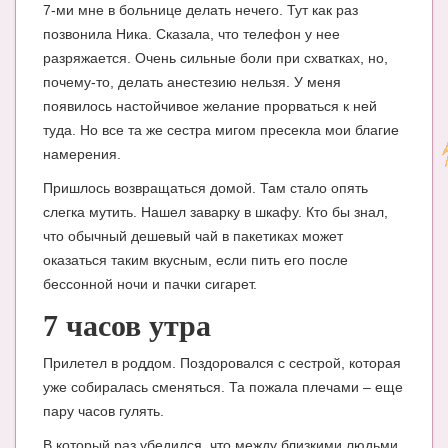
7-ми мне в больнице делать нечего. Тут как раз
позвонила Ника. Сказала, что телефон у нее
разряжается. Очень сильные боли при схватках, но,
почему-то, делать анестезию нельзя. У меня
появилось настойчивое желание прорваться к ней
туда. Но все та же сестра мигом пресекла мои благие
намерения.
Пришлось возвращаться домой. Там стало опять
слегка мутить. Нашел заварку в шкафу. Кто бы знал,
что обычный дешевый чай в пакетиках может
оказаться таким вкусным, если пить его после
бессонной ночи и пачки сигарет.
7 часов утра
Прилетел в роддом. Поздоровался с сестрой, которая
уже собиралась сменяться. Та пожала плечами – еще
пару часов гулять.
В который раз убедился, что между близкими людьми