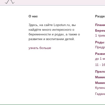
О нас
Разд
Здесь, на сайте Lopotun.ru, вы
Плани
найдёте много интересного о
Берем
беременности и родах, а также о
1 три
развитии и воспитании детей.
Роды
Предр
узнать больше
Разви
до 1 
11 - 1
Прил
Мамин
Мами
Кулин
Гадан