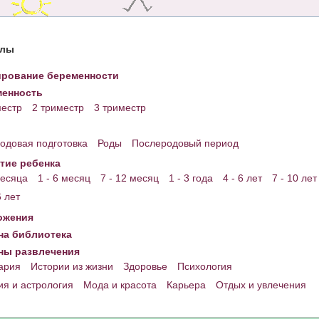
елы
рование беременности
енность
местр
2 триместр
3 триместр
одовая подготовка
Роды
Послеродовый период
тие ребенка
месяца
1 - 6 месяц
7 - 12 месяц
1 - 3 года
4 - 6 лет
7 - 10 лет
6 лет
ожения
а библиотека
ны развлечения
ария
Истории из жизни
Здоровье
Психология
ия и астрология
Мода и красота
Карьера
Отдых и увлечения