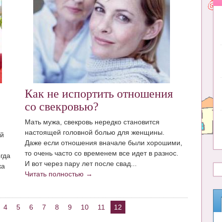
Как не испортить отношения
со свекровью?
Мать мужа, свекровь нередко становится
настоящей головной болью для женщины.
ей
Даже если отношения вначале были хорошими,
то очень часто со временем все идет в разнос.
огда
И вот через пару лет после свад...
ка
Читать полностью →
4
5
6
7
8
9
10
11
12