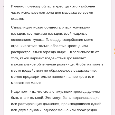
Именно по-этому область крестца - это наиболее
Энциклопедия
часто используемая зона для массажа во время
схваток.
МАМИНА БИБЛИОТЕКА
Стимуляция может осуществляться кончиками
Имена. Святцы
пальцев, костяшками пальцев, всей ладонью,
Энциклопедия беременных
основанием кулака. Площадь воздействия может
ограничиваться только областью крестца или
Мамина энциклопедия
распространяться гораздо шире – в зависимости от
того, какой вариант воздействия доставляет
СЕРВИСЫ И ПРИЛОЖЕНИЯ
максимальное облегчение роженице. Чтобы на коже в
Сервис. Оценка роста и веса ребенка
месте воздействия не образовалось раздражение,
можно предварительно нанести на нее крем или
Приложения для Android
массажное масло.
Полезные ссылки
Надо помнить, что сила стимуляции крестца должна
Опросы
быть значительной. Это могут быть надавливающие
или растирающие движения, производящиеся одной
НОВОСТИ ЛОПОТУНА
или двумя руками, одновременно или поочередно.