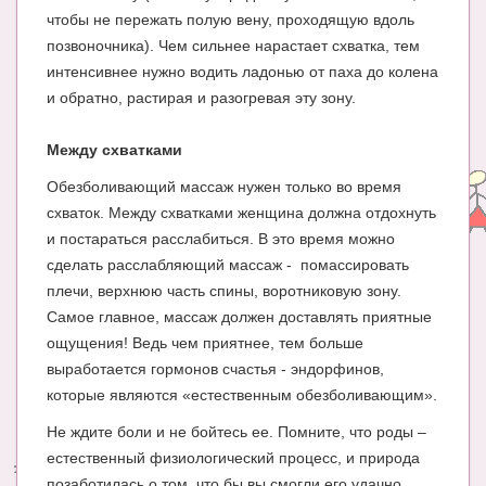
чтобы не пережать полую вену, проходящую вдоль
позвоночника). Чем сильнее нарастает схватка, тем
интенсивнее нужно водить ладонью от паха до колена
и обратно, растирая и разогревая эту зону.
Между схватками
Обезболивающий массаж нужен только во время
схваток. Между схватками женщина должна отдохнуть
и постараться расслабиться. В это время можно
сделать расслабляющий массаж - помассировать
плечи, верхнюю часть спины, воротниковую зону.
Самое главное, массаж должен доставлять приятные
ощущения! Ведь чем приятнее, тем больше
выработается гормонов счастья - эндорфинов,
которые являются «естественным обезболивающим».
Не ждите боли и не бойтесь ее. Помните, что роды –
естественный физиологический процесс, и природа
позаботилась о том, что бы вы смогли его удачно