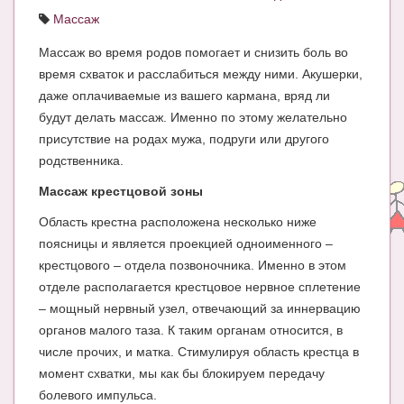
Массаж
ЧАТ
Массаж во время родов помогает и снизить боль во
КНИГИ
время схваток и расслабиться между ними. Акушерки,
Рекомендовано
даже оплачиваемые из вашего кармана, вряд ли
будут делать массаж. Именно по этому желательно
Сказки
присутствие на родах мужа, подруги или другого
родственника.
ПСИХОЛОГИЯ
Массаж крестцовой зоны
ЗДОРОВЬЕ
Область крестна расположена несколько ниже
МОДА И КРАСОТА
поясницы и является проекцией одноименного –
КОНКУРСЫ
крестцового – отдела позвоночника. Именно в этом
отделе располагается крестцовое нервное сплетение
СООБЩЕСТВА
– мощный нервный узел, отвечающий за иннервацию
органов малого таза. К таким органам относится, в
БЛОГИ
числе прочих, и матка. Стимулируя область крестца в
БЕРЕМЕННОСТЬ
момент схватки, мы как бы блокируем передачу
болевого импульса.
Календарь беременности