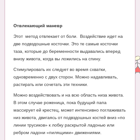
Блог Администратора
О проекте
Отвлекающий маневр
Сотрудничество. Авторам
Этот метод отвлекает от боли. Воздействие идет на
две подвздошные косточки. Это те самые косточки
таза, которые до беременности выдавались вперед
внизу живота, когда вы ложились на спину.
Стимулировать их следует во время схватки,
одновременно с двух сторон. Можно надавливать,
растирать или сочетать эти техники.
Можно воздействовать и на всю область низа живота.
В этом случае роженица, пока будущий папа
массирует ей крестец, может интенсивно поглаживать
низ живота, двигаясь от подвздошных костей вниз «по
линии трусиков» к лобку раскрытой ладонью или
ребром ладони «пилящими» движениями.