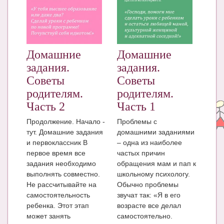
ЧАТ
КНИГИ
Рекомендовано
Домашние
Домашние
задания.
задания.
Сказки
Советы
Советы
ПСИХОЛОГИЯ
родителям.
родителям.
Часть 2
Часть 1
ЗДОРОВЬЕ
Продолжение. Начало -
Проблемы с
МОДА И КРАСОТА
тут. Домашние задания
домашними заданиями
и первоклассник В
– одна из наиболее
КОНКУРСЫ
первое время все
частых причин
задания необходимо
обращения мам и пап к
СООБЩЕСТВА
выполнять совместно.
школьному психологу.
БЛОГИ
Не рассчитывайте на
Обычно проблемы
самостоятельность
звучат так: «Я в его
БЕРЕМЕННОСТЬ
ребенка. Этот этап
возрасте все делал
может занять
самостоятельно.
Календарь беременности