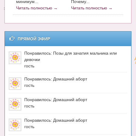
минимум...
Почему...
Читать полностью →
Читать полностью →
Энциклопедия
МАМИНА БИБЛИОТЕКА
Имена. Святцы
ПРЯМОЙ ЭФИР
Энциклопедия беременных
Понравилось: Позы для зачатия мальчика или
Мамина энциклопедия
девочки
гость
СЕРВИСЫ И ПРИЛОЖЕНИЯ
Понравилось: Домашний аборт
Сервис. Оценка роста и веса ребенка
гость
Приложения для Android
Понравилось: Домашний аборт
Полезные ссылки
гость
Опросы
Понравилось: Домашний аборт
гость
НОВОСТИ ЛОПОТУНА