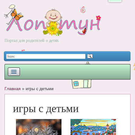
Портал для родителей о детях
ПЛАНИРОВАНИЕ
Главная
»
игры с детьми
РОДЫ
игры с детьми
НОВОРОЖДЕННЫЙ
РАЗВИТИЕ
ВОПРОС-ОТВЕТ