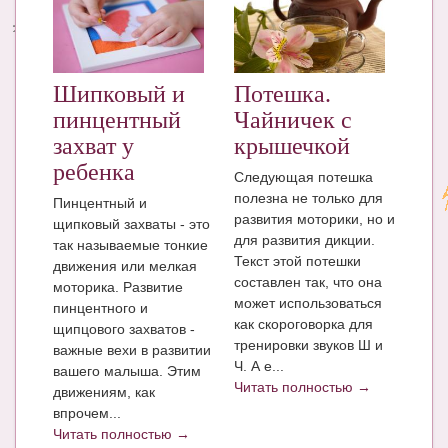
Энциклопедия
МАМИНА БИБЛИОТЕКА
Шипковый и
Потешка.
Имена. Святцы
пинцентный
Чайничек с
захват у
крышечкой
Энциклопедия беременных
ребенка
Следующая потешка
Мамина энциклопедия
полезна не только для
Пинцентный и
развития моторики, но и
щипковый захваты - это
СЕРВИСЫ И ПРИЛОЖЕНИЯ
для развития дикции.
так называемые тонкие
Текст этой потешки
Сервис. Оценка роста и веса ребенка
движения или мелкая
составлен так, что она
моторика. Развитие
может использоваться
Приложения для Android
пинцентного и
как скороговорка для
щипцового захватов -
Полезные ссылки
тренировки звуков Ш и
важные вехи в развитии
Ч. А е...
вашего малыша. Этим
Опросы
Читать полностью →
движениям, как
впрочем...
НОВОСТИ ЛОПОТУНА
Читать полностью →