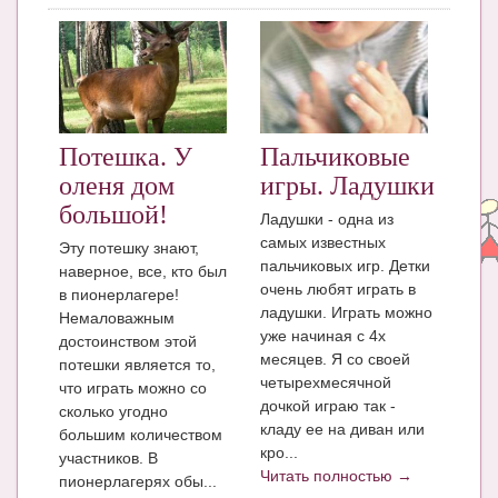
Блог Администратора
О проекте
Сотрудничество. Авторам
Потешка. У
Пальчиковые
оленя дом
игры. Ладушки
большой!
Ладушки - одна из
самых известных
​Эту потешку знают,
пальчиковых игр. Детки
наверное, все, кто был
очень любят играть в
в пионерлагере!
ладушки. Играть можно
Немаловажным
уже начиная с 4х
достоинством этой
месяцев. Я со своей
потешки является то,
четырехмесячной
что играть можно со
дочкой играю так -
сколько угодно
кладу ее на диван или
большим количеством
кро...
участников. В
Читать полностью →
пионерлагерях обы...