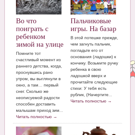
ЧАТ
КНИГИ
Во что
Пальчиковые
поиграть с
игры. На базар
Рекомендовано
ребенком
В этой потешке прежде,
Сказки
зимой на улице
чем загнуть пальчик,
погладьте его от
Помните тот
ПСИХОЛОГИЯ
основания (ладошки) к
счастливый момент из
кончику. Возьмите ручку
ЗДОРОВЬЕ
раннего детства, когда,
ребенка в свою
проснувшись рано
ладошкой вверх и
МОДА И КРАСОТА
утром, вы выглянули в
прочитайте следующие
окно, а там… первый
КОНКУРСЫ
стихи: У тебя есть
снег. Сколько же
рублик, (Начертите...
неописуемой радости
СООБЩЕСТВА
Читать полностью →
способен доставить
малышам приход зим...
БЛОГИ
Читать полностью →
БЕРЕМЕННОСТЬ
Календарь беременности