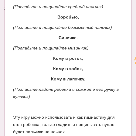
(Погладьте и пощипайте средний пальчик)
Энциклопедия
Воробью,
МАМИНА БИБЛИОТЕКА
(Погладьте и пощипайте безымянный пальчик)
Имена. Святцы
Синичке.
Энциклопедия беременных
(Погладьте и пощипайте мизинчик)
Мамина энциклопедия
Кому в роток,
Кому в зобок,
СЕРВИСЫ И ПРИЛОЖЕНИЯ
Кому в лапочку.
Сервис. Оценка роста и веса ребенка
(Погладьте ладонь ребенка и сожмите его ручку в
Приложения для Android
кулачок)
Полезные ссылки
Опросы
Эту игру можно использовать и как гимнастику для
стоп ребенка, только гладить и пощипывать нужно
НОВОСТИ ЛОПОТУНА
будет пальчики на ножках.