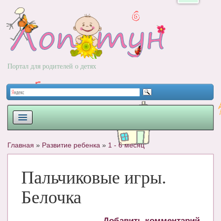
Портал для родителей о детях
ПЛАНИРОВАНИЕ
Главная
»
Развитие ребенка
»
1 - 6 месяц
РОДЫ
Пальчиковые игры.
НОВОРОЖДЕННЫЙ
Белочка
РАЗВИТИЕ
ВОПРОС-ОТВЕТ
Добавить комментарий