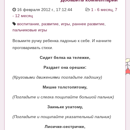
ЧАТ
16 февраля 2012 г., 17:12:44
1 - 6 месяц
,
7
- 12 месяц
КНИГИ
воспитание
,
развитие
,
игры
,
раннее развитие
,
Рекомендовано
пальчиковые игры
Сказки
Возьмите ручку ребенка ладонью к себе. И начните
проговаривать стихи.
ПСИХОЛОГИЯ
Сидит белка на тележке,
ЗДОРОВЬЕ
Раздает она орешки:
МОДА И КРАСОТА
(Круговыми движениями погладьте ладошку)
КОНКУРСЫ
Мишке толстопятому,
СООБЩЕСТВА
(Погладьте и слегка пощипайте большой пальчик)
Заиньке усатому,
БЛОГИ
(Погладьте и пощипайте указательный пальчик)
БЕРЕМЕННОСТЬ
Лисичке-сестричке,
Календарь беременности