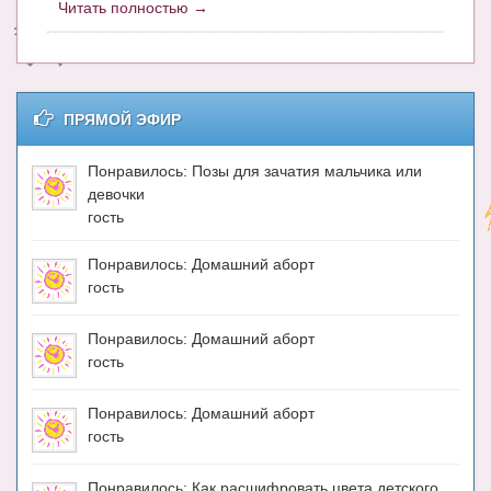
Читать полностью →
Энциклопедия
МАМИНА БИБЛИОТЕКА
ПРЯМОЙ ЭФИР
Имена. Святцы
Энциклопедия беременных
Понравилось: Позы для зачатия мальчика или
девочки
Мамина энциклопедия
гость
СЕРВИСЫ И ПРИЛОЖЕНИЯ
Понравилось: Домашний аборт
гость
Сервис. Оценка роста и веса ребенка
Приложения для Android
Понравилось: Домашний аборт
гость
Полезные ссылки
Понравилось: Домашний аборт
Опросы
гость
НОВОСТИ ЛОПОТУНА
Понравилось: Как расшифровать цвета детского