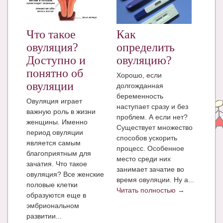
ЧАТ
КНИГИ
Что такое
Как
овуляция?
определить
Рекомендовано
Доступно и
овуляцию?
Сказки
понятно об
Хорошо, если
овуляции
долгожданная
ПСИХОЛОГИЯ
беременность
Овуляция играет
наступает сразу и без
ЗДОРОВЬЕ
важную роль в жизни
проблем. А если нет?
женщины. Именно
МОДА И КРАСОТА
Существует множество
период овуляции
способов ускорить
является самым
КОНКУРСЫ
процесс. Особенное
благоприятным для
место среди них
зачатия. Что такое
СООБЩЕСТВА
занимает зачатие во
овуляция? Все женские
время овуляции. Ну а...
БЛОГИ
половые клетки
Читать полностью →
образуются еще в
БЕРЕМЕННОСТЬ
эмбриональном
развитии...
Календарь беременности